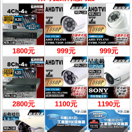
監聽器.麥克風
網路設備
視訊轉換設備
雙絞線傳輸器
雜訊改善器
分配放大器
網路線用水晶頭
網路線
懶人線.同軸線.花線
1800元
999
元
999元
線頭.插座.延長線.HDMI線
集線盒.防水盒.配線盒
變壓器.避雷器
轉接頭
偽裝嚇阻假監視器. 警示防盜貼紙
行車紀錄器.車用插座配件
電腦工業機殼
客訂商品
2800元
1100
元
1190元