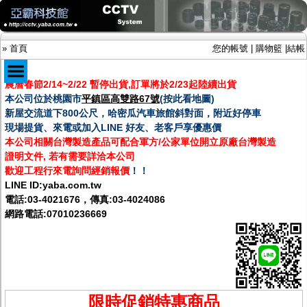
»
首頁
您的帳號
|
購物籃
|
結帳
農曆春節2/14~2/22 暫停出貨,訂單將於2/23起陸續出貨
本公司位於桃園市
平鎮區高雙路67號
(
按此看地圖
)
商品目錄
新屋交流道下800公尺，哈密瓜汽車旅館斜對面，附近好停車
現場提貨、來電或加入LINE 好友、老客戶享優惠價
限時促銷特惠專案
本公司相關台灣製造產品可配合軍方/公家單位開立原廠台灣製造
IP網路攝影機及錄放影機
證明文件, 若有需要詳洽本公司
AHD DVR數位錄放影機
AHD半球型(適用屋內)
歡迎工程行來電詢問經銷報價
！！
AHD中小型紅外線攝影機(適用騎樓、室內外)
LINE ID:
yaba.com.tw
AHD防護罩型攝影機(適用屋外，紅外線照射
電話:
03-4021676
，傳真:03-4024086
距離遠）
網路電話:07010236669
AHD特殊功能型攝影機
旋轉型攝影機.旋轉台
傳統高解析攝影機
鏡頭
投光設備
防護罩及支架
限時促銷特惠商品
多路攝影機單軸傳輸