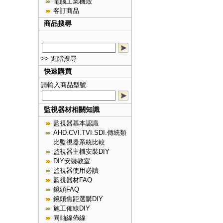
電腦工業機殼
客訂商品
商品搜尋
>> 進階搜尋
快速購買
請輸入商品型號.
監視器材相關知識
監視器基本認識
AHD.CVI.TVI.SDI.傳統類
比監視器系統比較
監視器主機安裝DIY
DIY安裝教室
監視器使用必讀
監視器材FAQ
鏡頭FAQ
鏡頭焦距選購DIY
施工佈線DIY
同軸線佈線