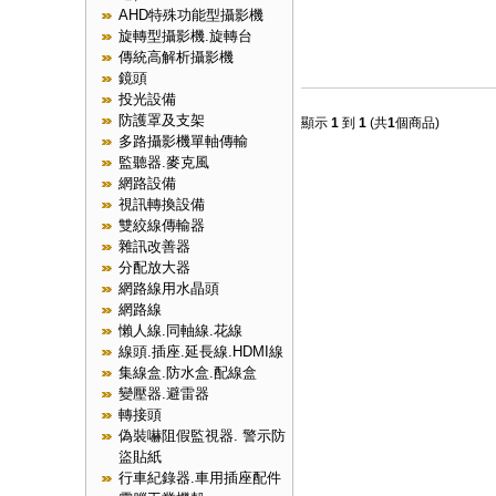
AHD特殊功能型攝影機
旋轉型攝影機.旋轉台
傳統高解析攝影機
鏡頭
投光設備
防護罩及支架
顯示
1
到
1
(共
1
個商品)
多路攝影機單軸傳輸
監聽器.麥克風
網路設備
視訊轉換設備
雙絞線傳輸器
雜訊改善器
分配放大器
網路線用水晶頭
網路線
懶人線.同軸線.花線
線頭.插座.延長線.HDMI線
集線盒.防水盒.配線盒
變壓器.避雷器
轉接頭
偽裝嚇阻假監視器. 警示防
盜貼紙
行車紀錄器.車用插座配件