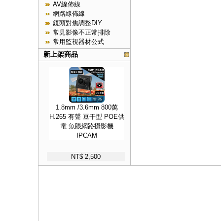
AV線佈線
網路線佈線
鏡頭對焦調整DIY
常見影像不正常排除
常用監視器材公式
新上架商品
1.8mm /3.6mm 800萬
H.265 有聲 豆干型 POE供
電 魚眼網路攝影機
IPCAM
NT$ 2,500