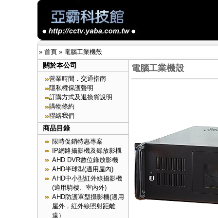
»
首頁
»
電腦工業機殼
關於本公司
電腦工業機殼
營業時間．交通指南
隱私權保護聲明
訂購方式及退換貨說明
購物條約
聯絡我們
商品目錄
限時促銷特惠專案
IP網路攝影機及錄放影機
AHD DVR數位錄放影機
AHD半球型(適用屋內)
AHD中小型紅外線攝影機
(適用騎樓、室內外)
AHD防護罩型攝影機(適用
屋外，紅外線照射距離
遠）