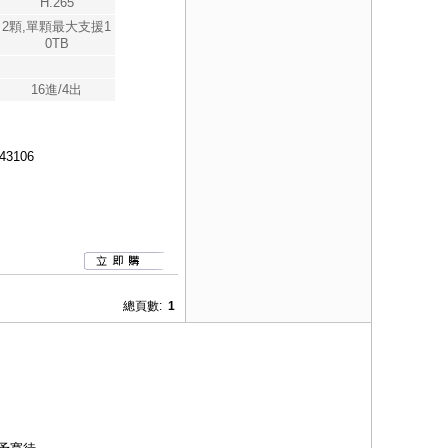
H.265
2顆,單顆最大支援1
0TB
16進/4出
43106
總頁數:
1