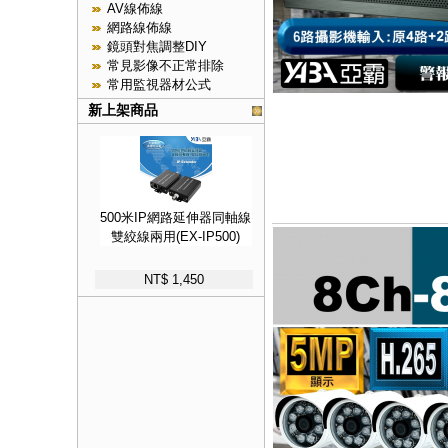
AV線佈線
網路線佈線
鏡頭對焦調整DIY
常見影像不正常排除
常用監視器材公式
新上架商品
500米IP網路延伸器同軸線
雙絞線兩用(EX-IP500)
NT$ 1,450