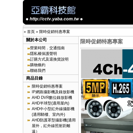
»
首頁
»
限時促銷特惠專案
關於本公司
限時促銷特惠專案
營業時間．交通指南
隱私權保護聲明
訂購方式及退換貨說明
購物條約
聯絡我們
商品目錄
限時促銷特惠專案
IP網路攝影機及錄放影機
AHD DVR數位錄放影機
AHD半球型(適用屋內)
AHD中小型紅外線攝影機
(適用騎樓、室內外)
AHD防護罩型攝影機(適用
屋外，紅外線照射距離
遠）