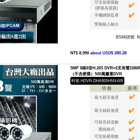
可安裝硬碟數
(硬碟為選購)
手機網路監看
警報輸入輸出
BSMI證號: R
NT$ 8,990
about USD$ 280.28
5MP 8路8音H.265 DVR+6支有聲1
（不含硬碟）500萬畫素DVR
料號:HDVR-DHA805H5N-6IR
功 能
是/否
最大顯示速度
最大錄影速度
可錄音頻道數
壓縮格式
可安裝硬碟數