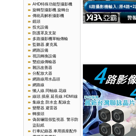
AHD特殊功能型攝影機
旋轉型攝影機.旋轉台
傳統高解析攝影機
鏡頭
投光設備
防護罩及支架
多路攝影機單軸傳輸
監聽器.麥克風
網路設備
視訊轉換設備
雙絞線傳輸器
雜訊改善器
分配放大器
網路線用水晶頭
網路線
懶人線.同軸線.花線
線頭.插座.延長線.HDMI線
集線盒.防水盒.配線盒
變壓器.避雷器
轉接頭
偽裝嚇阻假監視器. 警示防
盜貼紙
行車紀錄器.車用插座配件