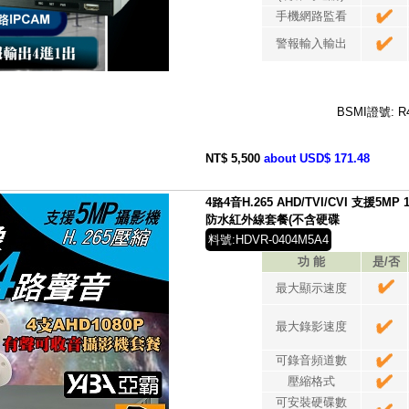
手機網路監看
警報輸入輸出
BSMI證號: R
NT$ 5,500
about USD$ 171.48
4路4音H.265 AHD/TVI/CVI 支援5MP
防水紅外線套餐(不含硬碟
料號:HDVR-0404M5A4
功 能
是/否
最大顯示速度
最大錄影速度
可錄音頻道數
壓縮格式
可安裝硬碟數