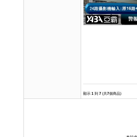
顯示
1
到
7
(共
7
個商品)