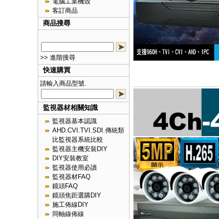
電腦工業機殼
客訂商品
商品搜尋
>> 進階搜尋
快速購買
請輸入商品型號.
監視器材相關知識
監視器基本認識
AHD.CVI.TVI.SDI.傳統類
比監視器系統比較
監視器主機安裝DIY
DIY安裝教室
監視器使用必讀
監視器材FAQ
鏡頭FAQ
鏡頭焦距選購DIY
施工佈線DIY
同軸線佈線