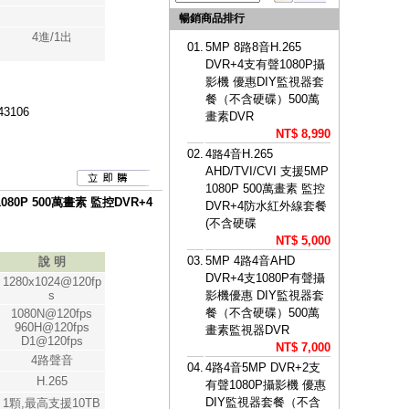
暢銷商品排行
4進/1出
01.
5MP 8路8音H.265
DVR+4支有聲1080P攝
影機 優惠DIY監視器套
餐（不含硬碟）500萬
43106
畫素DVR
NT$ 8,990
02.
4路4音H.265
AHD/TVI/CVI 支援5MP
1080P 500萬畫素 監控
 1080P 500萬畫素 監控DVR+4
DVR+4防水紅外線套餐
(不含硬碟
NT$ 5,000
03.
5MP 4路4音AHD
說 明
DVR+4支1080P有聲攝
1280x1024@120fp
s
影機優惠 DIY監視器套
餐（不含硬碟）500萬
1080N@120fps
960H@120fps
畫素監視器DVR
D1@120fps
NT$ 7,000
4路聲音
04.
4路4音5MP DVR+2支
H.265
有聲1080P攝影機 優惠
DIY監視器套餐（不含
1顆,最高支援10TB