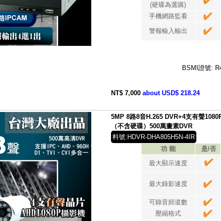
(硬碟為選購)
手機網路監看
警報輸入輸出
BSMI證號: R
NT$ 7,000
about USD$ 218.24
5MP 8路8音H.265 DVR+4支有聲1
（不含硬碟）500萬畫素DVR
料號:HDVR-DHA805H5N-4IR
功 能
是/否
最大顯示速度
最大錄影速度
可錄音頻道數
壓縮格式