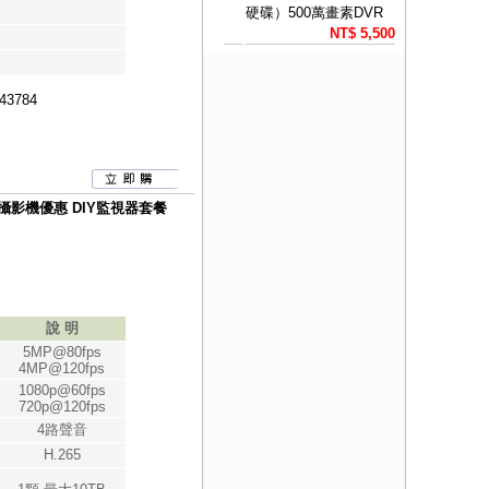
硬碟）500萬畫素DVR
NT$ 5,500
43784
有聲攝影機優惠 DIY監視器套餐
說 明
5MP@80fps
4MP@120fps
1080p@60fps
720p@120fps
4路聲音
H.265