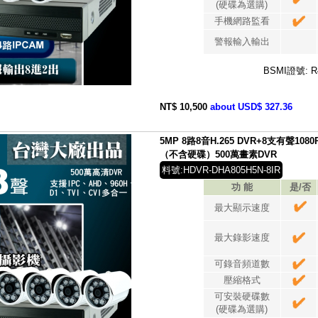
(硬碟為選購)
手機網路監看
警報輸入輸出
BSMI證號: R
NT$ 10,500
about USD$ 327.36
5MP 8路8音H.265 DVR+8支有聲1
（不含硬碟）500萬畫素DVR
料號:HDVR-DHA805H5N-8IR
功 能
是/否
最大顯示速度
最大錄影速度
可錄音頻道數
壓縮格式
可安裝硬碟數
(硬碟為選購)