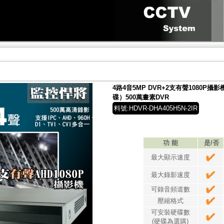
4路4音5MP DVR+2支有聲1080P
碟）500萬畫素DVR
料號:HDVR-DHA405H5N-2IR
功 能
是/否
最大顯示速度
最大錄影速度
可錄音頻道數
壓縮格式
可安裝硬碟數
(硬碟為選購)