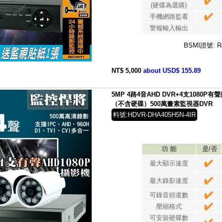
(硬碟為選購)
手機網路監看
警報輸入輸出
BSMI證號: R
NT$ 5,000
about USD$ 155.89
5MP 4路4音AHD DVR+4支1080P
（不含硬碟）500萬畫素監視器DVR
料號:HDVR-DHA405H5N-4IR
功 能
是/否
最大顯示速度
最大錄影速度
可錄音頻道數
壓縮格式
可安裝硬碟數