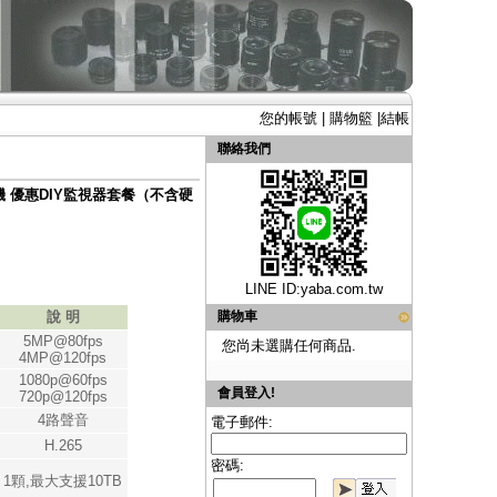
您的帳號
|
購物籃
|
結帳
聯絡我們
攝影機 優惠DIY監視器套餐（不含硬
LINE ID:
yaba.com.tw
說 明
購物車
5MP@80fps
您尚未選購任何商品.
4MP@120fps
1080p@60fps
會員登入!
720p@120fps
4路聲音
電子郵件:
H.265
密碼:
1顆,最大支援10TB