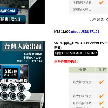
手機網路監看
警報輸入輸出
BSMI證號: R
NT$ 11,900
about USD$ 371.01
5MP16路8音H.265AHD/TVI/CVI D
硬碟)
料號:HDVR-DHA606H5N-16IR
本月特價套餐組！
功 能
是/否
最大顯示速度
最大錄影速度
可錄音頻道數