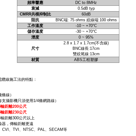
頻率響應
DC to 8MHz
衰減
0.5dB typ
CMRR共模抑制比
60dB
阻抗
BNC端: 75 ohms 絞線端:100 ohms
工作溫度
-10 ~ +70°C
儲存溫度
-30 ~ +70°C
溼度
0 ~ 95%
2.8 x 1.7 x 1.7cm(不含線)
尺寸
BNC線長:17cm
雙絞尾線:13cm
材質
ABS工程塑膠
電纜線施工法的特點：
幾條線）
支攝影機只須使用1/4條網路線）
傳輸距離200公尺
傳輸距離230公尺
傳輸距離300公尺以上
輸器，傳輸距離更遠
VI、TVI、NTSC、PAL、SECAM等