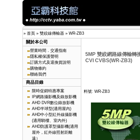
»
首頁
»
雙絞線傳輸器
»
WR-ZB3
關於本公司
營業時間．交通指南
5MP 雙絞網路線傳輸轉換
隱私權保護聲明
CVI CVBS(WR-ZB3)
訂購方式及退換貨說明
購物條約
聯絡我們
商品目錄
限時促銷特惠專案
料號: WR-ZB3
IP網路攝影機及錄放影機
AHD DVR數位錄放影機
AHD半球型(適用屋內)
AHD中小型紅外線攝影機
(適用騎樓、室內外)
AHD防護罩型攝影機(適用
屋外，紅外線照射距離
遠）