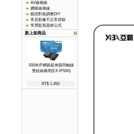
AV線佈線
網路線佈線
鏡頭對焦調整DIY
常見影像不正常排除
常用監視器材公式
新上架商品
500米IP網路延伸器同軸線
雙絞線兩用(EX-IP500)
NT$ 1,450