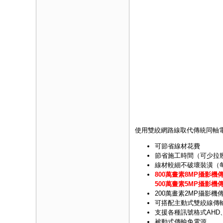
使用雙絞網路線取代傳統同軸
可節省線材花費
節省施工時間（可少拉
線材較細不破壞裝潢（每
800萬畫素8MP攝影機
500萬畫素5MP攝影機
200萬畫素2MP攝影機
可搭配主動式雙絞線傳
支援各種訊號格式AHD、C
被動式傳輸免電源