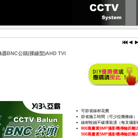
器BNC公頭(祼線型)AHD TVI
可節省線材花費
節省施工時間（可少拉幾條線）
線材較細不破壞裝潢（每支攝影機
800萬畫素8MP攝影機傳輸距離2
500萬畫素5MP攝影機傳輸距離2