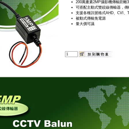
200萬畫素2MP攝影機傳輸距離
可搭配主動式雙絞線傳輸器，傳
支援各種訊號格式AHD、CVI、TV
被動式傳輸免電源
量大價可議