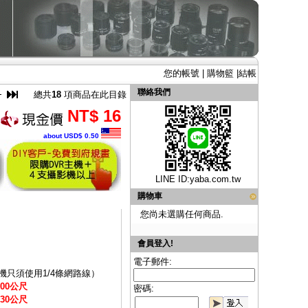
您的帳號
|
購物籃
|
結帳
聯絡我們
總共
18
項商品在此目錄
NT$ 16
about USD$ 0.50
LINE ID:
yaba.com.tw
購物車
您尚未選購任何商品.
會員登入!
電子郵件:
只須使用1/4條網路線）
00公尺
密碼:
30公尺