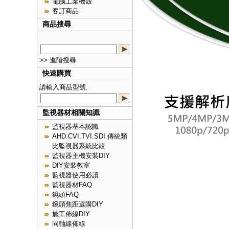
電腦工業機殼
客訂商品
商品搜尋
>> 進階搜尋
快速購買
請輸入商品型號.
監視器材相關知識
監視器基本認識
AHD.CVI.TVI.SDI.傳統類
比監視器系統比較
監視器主機安裝DIY
DIY安裝教室
監視器使用必讀
監視器材FAQ
鏡頭FAQ
鏡頭焦距選購DIY
施工佈線DIY
同軸線佈線