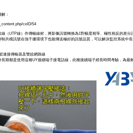
圖解：
_content.php/coID/54
絞線（UTP線）作傳輸線材，將影像訊號轉換為1對幅度相等、極性相反的差分
抑制共模訊號在強干擾環境下也能傳送極好的訊號品質，可以解決監控系統中長
鬆連接傳輸器及雙絞網路線
外長期都是使用這種UY接續端子接電話線，此種接續端子經長時間考驗，為最