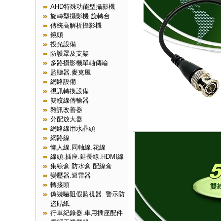
AHD特殊功能型攝影機
旋轉型攝影機.旋轉台
傳統高解析攝影機
鏡頭
投光設備
防護罩及支架
多路攝影機單軸傳輸
監聽器.麥克風
網路設備
視訊轉換設備
雙絞線傳輸器
雜訊改善器
分配放大器
網路線用水晶頭
網路線
懶人線.同軸線.花線
線頭.插座.延長線.HDMI線
集線盒.防水盒.配線盒
變壓器.避雷器
轉接頭
偽裝嚇阻假監視器. 警示防
盜貼紙
行車紀錄器.車用插座配件