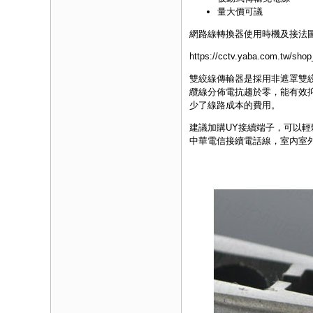
量大價可議
網路線轉換器使用時機及接法
https://cctv.yaba.com.tw/shop
雙絞線傳輸器是採用非遮罩雙
纜線分佈電抗趨於零，能有效
少了線路成本的費用。
建議
加購UY接續端子
，可以輕
中華電信接續電話線，室內室