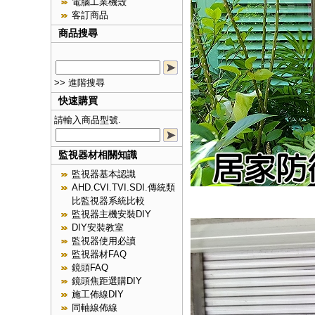
電腦工業機殼
客訂商品
商品搜尋
>> 進階搜尋
快速購買
請輸入商品型號.
監視器材相關知識
監視器基本認識
AHD.CVI.TVI.SDI.傳統類
比監視器系統比較
監視器主機安裝DIY
DIY安裝教室
監視器使用必讀
監視器材FAQ
鏡頭FAQ
鏡頭焦距選購DIY
施工佈線DIY
同軸線佈線