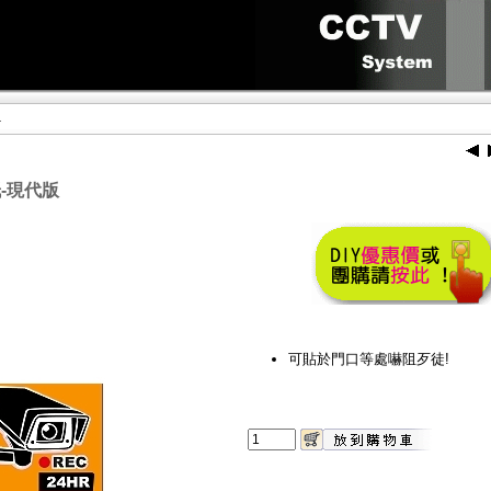
1
-現代版
可貼於門口等處嚇阻歹徒!