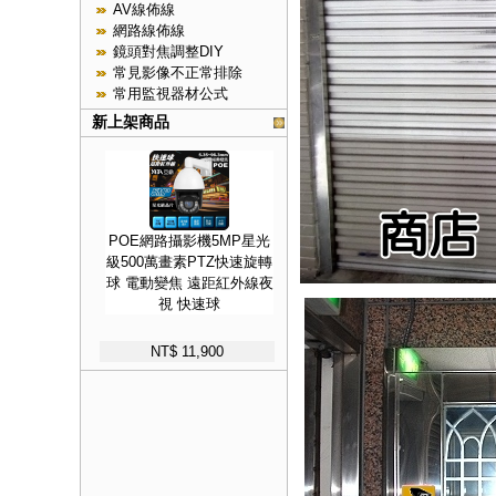
AV線佈線
網路線佈線
鏡頭對焦調整DIY
常見影像不正常排除
常用監視器材公式
新上架商品
POE網路攝影機5MP星光
級500萬畫素PTZ快速旋轉
球 電動變焦 遠距紅外線夜
視 快速球
NT$ 11,900