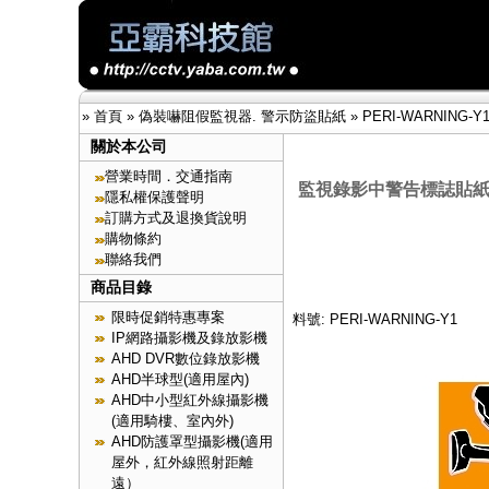
»
首頁
»
偽裝嚇阻假監視器. 警示防盜貼紙
»
PERI-WARNING-Y
關於本公司
營業時間．交通指南
監視錄影中警告標誌貼紙
隱私權保護聲明
訂購方式及退換貨說明
購物條約
聯絡我們
商品目錄
限時促銷特惠專案
料號: PERI-WARNING-Y1
IP網路攝影機及錄放影機
AHD DVR數位錄放影機
AHD半球型(適用屋內)
AHD中小型紅外線攝影機
(適用騎樓、室內外)
AHD防護罩型攝影機(適用
屋外，紅外線照射距離
遠）