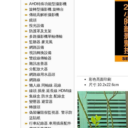
AHD特殊功能型攝影機
旋轉型攝影機.旋轉台
傳統高解析攝影機
鏡頭
投光設備
防護罩及支架
多路攝影機單軸傳輸
監聽器.麥克風
網路設備
視訊轉換設備
雙絞線傳輸器
雜訊改善器
分配放大器
網路線用水晶頭
彩色亮面印刷
網路線
尺寸:10.2x22.6cm
懶人線.同軸線.花線
線頭.插座.延長線.HDMI線
集線盒.防水盒.配線盒
變壓器.避雷器
轉接頭
偽裝嚇阻假監視器. 警示防
盜貼紙
行車紀錄器.車用插座配件