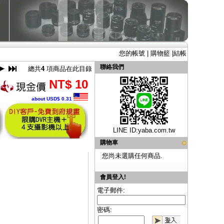
您的帳號
|
購物籃
|
結帳
聯絡我們
總共
4
項商品在此目錄
NT$ 10
about USD$ 0.31
LINE ID:
yaba.com.tw
購物車
您尚未選購任何商品.
會員登入!
電子郵件:
密碼: