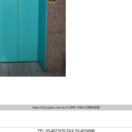
https://cctv.yaba.com.tw
© 1999 YABA 亞霸科技館
TEL:
03-4021676
FAX:03-4024086