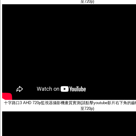
至720p)
十字路口3 AHD 720p監視器攝影機畫質實測(請點擊youtube影片右下角
至720p)