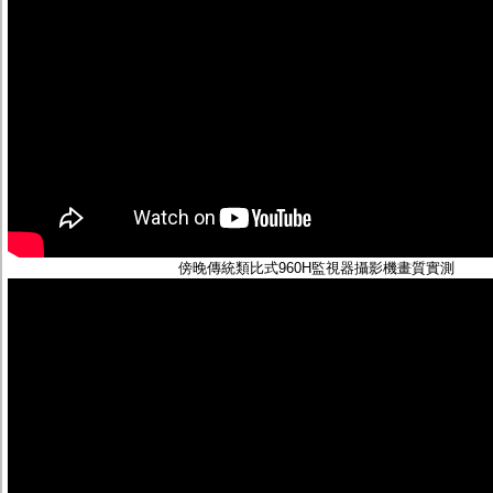
傍晚傳統類比式960H監視器攝影機畫質實測