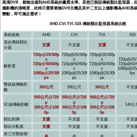
高清DVR，都無法達到AHD系統的畫質水準。若您已裝設傳統類比監視器，
監聽器.麥克風
攝影機的清晰度，此時只需要替換DVR主機及其中二支以上攝影機為AHD系
網路設備
變動，即可滿足需求！
視訊轉換設備
雙絞線傳輸器
AHD.CVI.TVI.SDI.傳統類比監視器系統比較
雜訊改善器
分配放大器
系統規格
AHD
CVI
TVI
SDI
網路線用水晶頭
混合傳統類比
網路線
支援
不支援
支援
不支
介面
懶人線.同軸線.花線
720p@25/30fp
720p@25/30fp
720p@25/30fp
線頭.插座.延長線.HDMI線
s
s
s
720p@25/
集線盒.防水盒.配線盒
720p@50/60fp
720p@50/60fp
720p@50/60fp
720p@50/
解析度
變壓器.避雷器
s
s
s
1080p@25/
轉接頭
1080p@25/30f
1080p@25/30f
1080p@25/30f
fps
ps
ps
ps
偽裝嚇阻假監視器. 警示防盜貼紙
行車紀錄器.車用插座配件
雙絞線傳輸距
300公尺
300公尺
300公尺
不支
電腦工業機殼
離
客訂商品
500公尺@720
500公尺@720
500公尺@720
p
p
p
5C線傳輸距離
140公
300公尺@108
300公尺@108
300公尺@108
0p
0p
0p
類比矩陣
支援
不支援
不支援
不支
類比分配器
支援
不支援
不支援
不支
第三方開放標
是
否
是
是