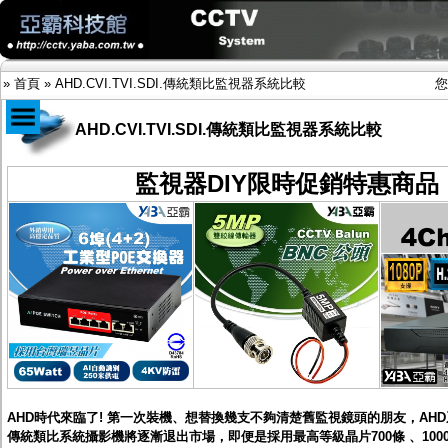
»
首頁
»
AHD.CVI.TVI.SDI.傳統類比監視器系統比較
您
AHD.CVI.TVI.SDI.傳統類比監視器系統比較
商品目錄
監視器DIY限時促銷特惠商品
限時促銷特惠專案
IP網路攝影機及錄放影機
AHD DVR數位錄放影機
AHD半球型(適用屋內)
AHD中小型紅外線攝影機(適用騎樓、室內外)
AHD防護罩型攝影機(適用屋外，紅外線照射
距離遠）
AHD特殊功能型攝影機
旋轉型攝影機.旋轉台
傳統高解析攝影機
鏡頭
投光設備
AHD時代來臨了! 第一次裝機、想替換幾支不夠清楚舊監視鏡頭的朋友，AH
防護罩及支架
傳統類比系統攝影機將逐漸退出市場，即便是採用最高等級晶片700條 、1000
多路攝影機單軸傳輸