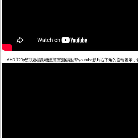
AHD 720p監視器攝影機畫質實測(請點擊youtube影片右下角的齒輪圖示，