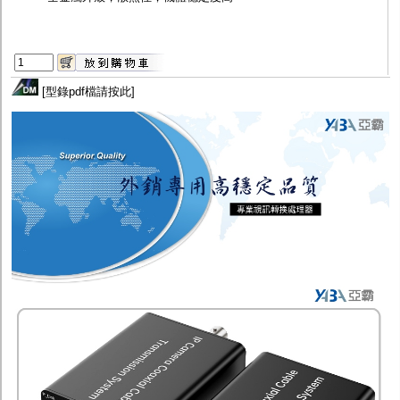
[
型錄pdf檔請按此
]