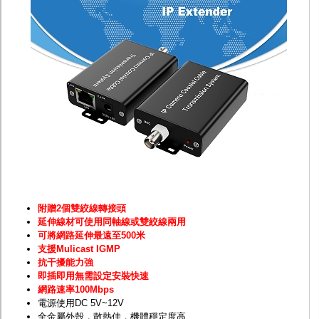
監聽器.麥克風
網路設備
視訊轉換設備
雙絞線傳輸器
雜訊改善器
分配放大器
網路線用水晶頭
網路線
懶人線.同軸線.花線
線頭.插座.延長線.HDMI線
集線盒.防水盒.配線盒
變壓器.避雷器
轉接頭
偽裝嚇阻假監視器. 警示防盜貼紙
行車紀錄器.車用插座配件
電腦工業機殼
附贈2個雙絞線轉接頭
客訂商品
延伸線材可使用同軸線或雙絞線兩用
可將網路延伸最遠至500米
支援Mulicast IGMP
抗干擾能力強
即插即用無需設定安裝快速
網路速率100Mbps
電源使用DC 5V~12V
全金屬外殼，散熱佳，機體穩定度高