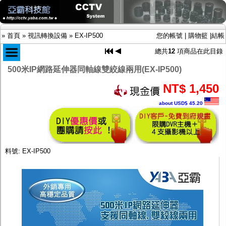
»
首頁
»
視訊轉換設備
»
EX-IP500
您的帳號
|
購物籃
|
結帳
總共
12
項商品在此目錄
500米IP網路延伸器同軸線雙絞線兩用(EX-IP500)
商品目錄
NT$ 1,450
限時促銷特惠專案
about USD$ 45.20
IP網路攝影機及錄放影機
AHD DVR數位錄放影機
AHD半球型(適用屋內)
AHD中小型紅外線攝影機(適用騎樓、室內外)
AHD防護罩型攝影機(適用屋外，紅外線照射
料號: EX-IP500
距離遠）
AHD特殊功能型攝影機
旋轉型攝影機.旋轉台
傳統高解析攝影機
鏡頭
投光設備
防護罩及支架
多路攝影機單軸傳輸