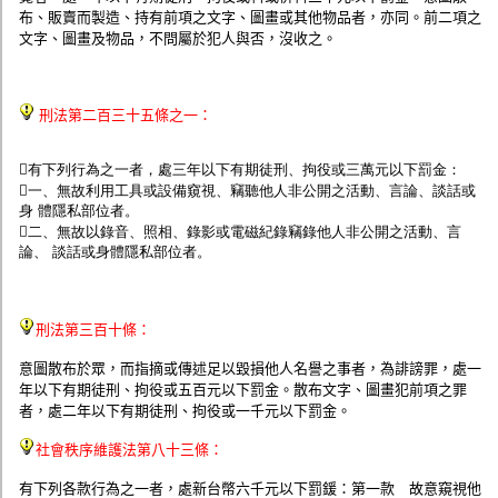
監聽器.麥克風
布、販賣而製造、持有前項之文字、圖畫或其他物品者，亦同。前二項之
網路設備
文字、圖畫及物品，不問屬於犯人與否，沒收之。
視訊轉換設備
雙絞線傳輸器
雜訊改善器
分配放大器
刑法第二百三十五條之一：
網路線用水晶頭
網路線
有下列行為之一者，處三年以下有期徒刑、拘役或三萬元以下罰金：
懶人線.同軸線.花線
一、無故利用工具或設備窺視、竊聽他人非公開之活動、言論、談話或
線頭.插座.延長線.HDMI線
身 體隱私部位者。
集線盒.防水盒.配線盒
二、無故以錄音、照相、錄影或電磁紀錄竊錄他人非公開之活動、言
變壓器.避雷器
論、 談話或身體隱私部位者。
轉接頭
偽裝嚇阻假監視器. 警示防盜貼紙
行車紀錄器.車用插座配件
電腦工業機殼
刑法第三百十條：
客訂商品
意圖散布於眾，而指摘或傳述足以毀損他人名譽之事者，為誹謗罪，處一
年以下有期徒刑、拘役或五百元以下罰金。散布文字、圖畫犯前項之罪
者，處二年以下有期徒刑、拘役或一千元以下罰金。
社會秩序維護法第八十三條：
有下列各款行為之一者，處新台幣六千元以下罰鍰：第一款 故意窺視他