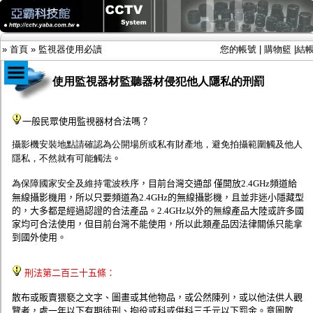
»
首頁
»
監視器使用必讀
您的帳號
|
購物籃
|
結
使用監視器材監聽器材侵犯他人隱私的刑罰
商品目錄
一般民眾使用監視器材合法嗎？
限時促銷特惠專案
攝影機安裝地點請確認為公開場所或私有財產地，避免拍攝範圍觸及他人
IP網路攝影機及錄放影機
隱私，不然就有可能觸法
。
AHD DVR數位錄放影機
AHD半球型(適用屋內)
為保障國家安全及維持電波秩序
，目前台灣交通部 僅開放2.4GHz頻道給
AHD中小型紅外線攝影機(適用騎樓、室內外)
無線攝影機用，所以只要頻道為2.4GHz的無線攝影機，且並非迷小隱藏型
AHD防護罩型攝影機(適用屋外，紅外線照射
的，大多都是經過認證的合法產品。2.4GHz以外的無線產品大陸或許多國
距離遠）
家均可合法使用，但目前台灣不能使用，所以此類產品因法律關係只能拿
AHD特殊功能型攝影機
到國外使用。
旋轉型攝影機.旋轉台
傳統高解析攝影機
鏡頭
刑法第二百三十五條：
投光設備
防護罩及支架
散布或販賣猥褻之文字、圖畫或其他物品，或公然陳列，或以他法供人觀
多路攝影機單軸傳輸
覽者，處一年以下有期徒刑、拘役或科或併科三千元以下罰金。意圖散