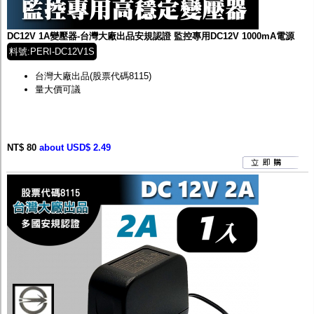
監聽器.麥克風
網路設備
視訊轉換設備
DC12V 1A變壓器-台灣大廠出品安規認證 監控專用DC12V 1000mA電源
雙絞線傳輸器
料號:PERI-DC12V1S
雜訊改善器
分配放大器
台灣大廠出品
(股票代碼8115)
網路線用水晶頭
量大價可議
網路線
懶人線.同軸線.花線
線頭.插座.延長線.HDMI線
集線盒.防水盒.配線盒
NT$ 80
about USD$ 2.49
變壓器.避雷器
轉接頭
偽裝嚇阻假監視器. 警示防盜貼紙
行車紀錄器.車用插座配件
電腦工業機殼
客訂商品