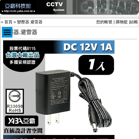
»
首頁
»
變壓器.避雷器
您的帳號
|
購物籃
|
結帳
變壓器.避雷器
商品目錄
限時促銷特惠專案
IP網路攝影機及錄放影機
AHD DVR數位錄放影機
AHD半球型(適用屋內)
AHD中小型紅外線攝影機(適用騎樓、室內外)
AHD防護罩型攝影機(適用屋外，紅外線照射
距離遠）
AHD特殊功能型攝影機
旋轉型攝影機.旋轉台
傳統高解析攝影機
鏡頭
投光設備
防護罩及支架
多路攝影機單軸傳輸