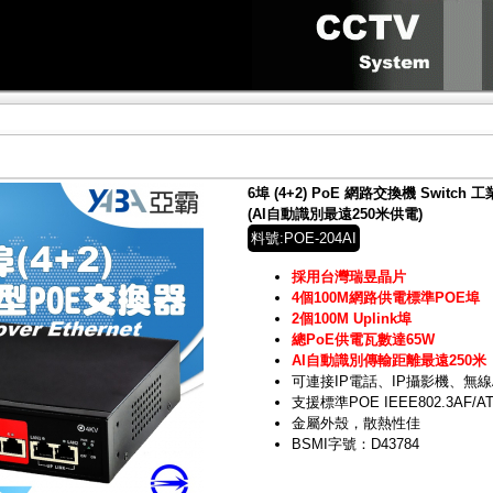
6埠 (4+2) PoE 網路交換機 Switc
(AI自動識別最遠250米供電)
料號:POE-204AI
採用台灣瑞昱晶片
4個100M網路供電標準POE埠
2個100M Uplink埠
總PoE供電瓦數達65W
AI自動識別傳輸距離最遠250米
可連接IP電話、IP攝影機、無線
支援標準POE IEEE802.3AF/A
金屬外殼，散熱性佳
BSMI字號：D43784