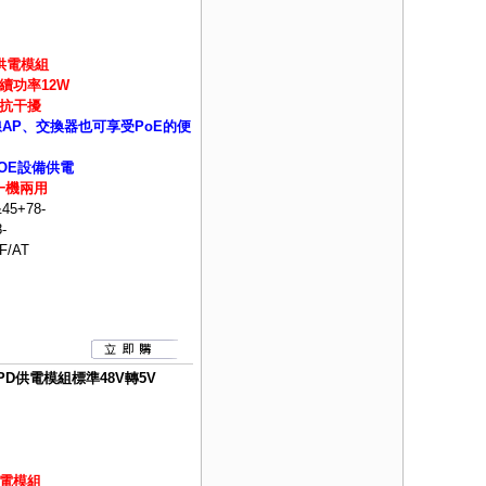
D供電模組
續功率12W
抗干擾
線AP、交換器也可享受PoE的便
OE設備供電
一機兩用
45+78-
-
F/AT
器PD供電模組標準48V轉5V
供電模組