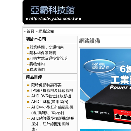
»
首頁
»
網路設備
關於本公司
網路設備
營業時間．交通指南
隱私權保護聲明
訂購方式及退換貨說明
購物條約
聯絡我們
商品目錄
限時促銷特惠專案
IP網路攝影機及錄放影機
AHD DVR數位錄放影機
AHD半球型(適用屋內)
AHD中小型紅外線攝影機
(適用騎樓、室內外)
AHD防護罩型攝影機(適用
屋外，紅外線照射距離
遠）