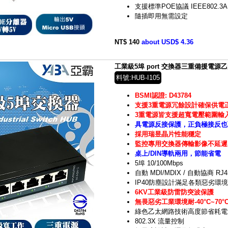
支援標準POE協議 IEEE802.3A
隨插即用無需設定
NT$ 140
about USD$ 4.36
工業級5埠 port 交換器三重備援電源乙太網
料號:HUB-I105
BSMI認證: D43784
支援3重電源冗餘設計確保供電
3重電源皆支援超寬電壓範圍輸入D
具電源反接保護，正負極接反也
採用瑞昱晶片性能穩定
監控專用交換器傳輸影像不延遲
桌上/DIN導軌兩用，節能省電
5埠 10/100Mbps
自動 MDI/MDIX / 自動協商 RJ
IP40防塵設計滿足各類惡劣環境
6KV工業級防雷防突波保護
無畏惡劣工業環境耐
-40
°C~70°
綠色乙太網路技術高度節省耗電
802.3X 流量控制