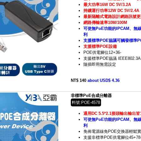
最大功率16W DC 5V/3.2A
持續運行功率12W DC 5V/2.4A
最新隔離式電路設計網路訊號更
網路傳輸速率10M/100M
可使無PoE功能的IPCAM、無
利
支援標準POE協議可觸發標準P
支援標準POE設備
POE供電腳位12+36-
支援標準POE協議 IEEE802.3A
隨插即用無需設定
NT$ 140
about USD$ 4.36
非標準PoE合成分離器
料號:POE-4578
通用DC 5.5*2.1接頭輸出輸出皆
可使無PoE功能的IPCAM、無
利
免佈電源線免POE交換器輕鬆
支援非標準POE供電腳位45+78