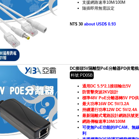
支援網路速率10M/100M
隨插即用無需設定
NT$ 30
about USD$ 0.93
DC接頭5V隔離型PoE分離器PD供電模
料號:PD05B
通用DC 5.5*2.1接頭輸出5V
防雷擊突波2KV設計
標準48V PoE分離器轉5V PD
最大功率16W DC 5V/3.2A
持續運行功率12W DC 5V/2.4A
最新隔離式電路設計網路訊號更
網路傳輸速率10M/100M
可使無PoE功能的IPCAM、無
利