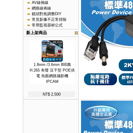
AV線佈線
網路線佈線
鏡頭對焦調整DIY
常見影像不正常排除
常用監視器材公式
新上架商品
1.8mm /3.6mm 800萬
H.265 有聲 豆干型 POE供
電 魚眼網路攝影機
IPCAM
NT$ 2,500