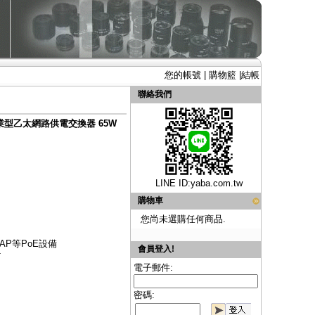
您的帳號
|
購物籃
|
結帳
聯絡我們
h 工業型乙太網路供電交換器 65W
LINE ID:
yaba.com.tw
購物車
您尚未選購任何商品.
AP等PoE設備
會員登入!
T
電子郵件:
密碼: