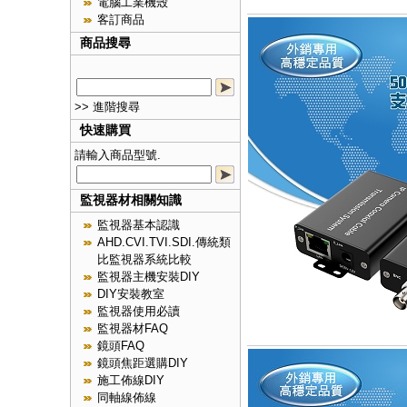
電腦工業機殼
客訂商品
商品搜尋
>> 進階搜尋
快速購買
請輸入商品型號.
監視器材相關知識
監視器基本認識
AHD.CVI.TVI.SDI.傳統類
比監視器系統比較
監視器主機安裝DIY
DIY安裝教室
監視器使用必讀
監視器材FAQ
鏡頭FAQ
鏡頭焦距選購DIY
施工佈線DIY
同軸線佈線