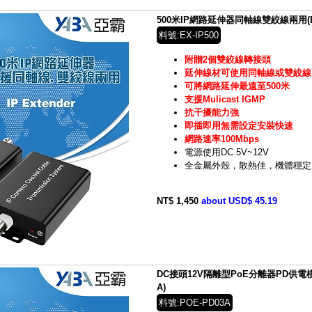
500米IP網路延伸器同軸線雙絞線兩用(EX-
料號:EX-IP500
附贈2個雙絞線轉接頭
延伸線材可使用同軸線或雙絞線
可將網路延伸最遠至500米
支援Mulicast IGMP
抗干擾能力強
即插即用無需設定安裝快速
網路速率100Mbps
電源使用DC 5V~12V
全金屬外殼，散熱佳，機體穩定
NT$ 1,450
about USD$ 45.19
DC接頭12V隔離型PoE分離器PD供電模組
A)
料號:POE-PD03A