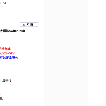
F/AT
路switch hub
正常無虞
C9~52V
可以正常運作
45 連接埠
C
量