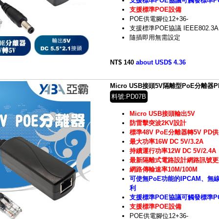
支援標準POE協議可觸發標準P
支援標準POE設備
POE供電腳位12+36-
支援標準POE協議 IEEE802.3A
隨插即用無需設定
NT$ 140
about USD$ 4.36
Micro USB接頭5V隔離型PoE分離器
料號:PD07B
Micro USB接頭輸出5V
防雷擊突波2KV設計
標準48V PoE分離器轉5V PD
最大功率16W DC 5V/3.2A
持續運行功率12W DC 5V/2.4A
最新隔離式電路設計網路訊號更
網路傳輸速率10M/100M
可使無PoE功能的IPCAM、無
利
支援標準POE協議可觸發標準P
支援標準POE設備
POE供電腳位12+36-