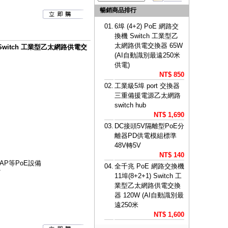
暢銷商品排行
01.
6埠 (4+2) PoE 網路交
換機 Switch 工業型乙
太網路供電交換器 65W
) Switch 工業型乙太網路供電交
(AI自動識別最遠250米
供電)
NT$ 850
02.
工業級5埠 port 交換器
三重備援電源乙太網路
switch hub
NT$ 1,690
03.
DC接頭5V隔離型PoE分
離器PD供電模組標準
48V轉5V
NT$ 140
AP等PoE設備
04.
全千兆 PoE 網路交換機
T
11埠(8+2+1) Switch 工
業型乙太網路供電交換
器 120W (AI自動識別最
遠250米
NT$ 1,600