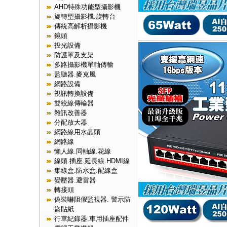
AHD特殊功能型攝影機
旋轉型攝影機.旋轉台
傳統高解析攝影機
鏡頭
投光設備
防護罩及支架
多路攝影機單軸傳輸
監聽器.麥克風
網路設備
視訊轉換設備
雙絞線傳輸器
雜訊改善器
分配放大器
網路線用水晶頭
網路線
懶人線.同軸線.花線
線頭.插座.延長線.HDMI線
集線盒.防水盒.配線盒
變壓器.避雷器
轉接頭
偽裝嚇阻假監視器. 警示防
盜貼紙
行車紀錄器.車用插座配件