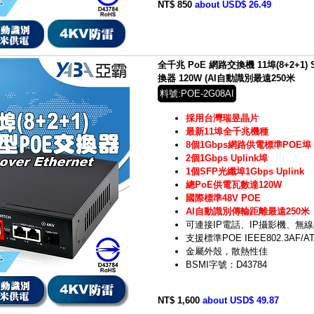
NT$ 850
about USD$ 26.49
全千兆 PoE 網路交換機 11埠(8+2+1
換器 120W (AI自動識別最遠250米
料號:POE-2G08AI
採用台灣瑞昱晶片
最新11埠全千兆機種
8個1Gbps網路供電標準POE埠
2個1Gbps Uplink埠
1個SFP光纖埠1Gbps Uplink
總PoE供電瓦數達120W
國際標準48V POE
AI自動識別傳輸距離最遠250米
可連接IP電話、IP攝影機、無線
支援標準POE IEEE802.3AF/A
金屬外殼，散熱性佳
BSMI字號：D43784
NT$ 1,600
about USD$ 49.87