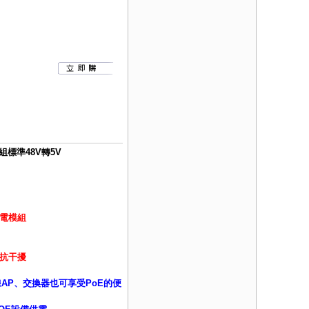
組標準48V轉5V
供電模組
抗干擾
線AP、交換器也可享受PoE的便