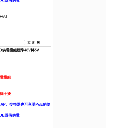
OE設備供電
F/AT
PD供電模組標準48V轉5V
供電模組
抗干擾
線AP、交換器也可享受PoE的便
OE設備供電