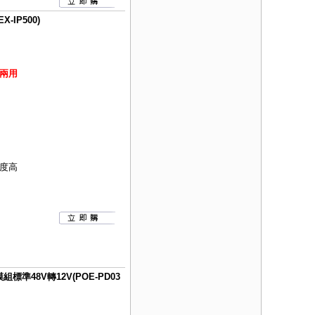
IP500)
兩用
度高
標準48V轉12V(POE-PD03