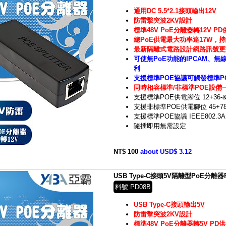
通用DC 5.5*2.1接頭輸出12V
防雷擊突波2KV設計
標準48V PoE分離器轉12V P
總PoE供電最大功率達17W，持
最新隔離式電路設計網路訊號更
可使無PoE功能的IPCAM、無
利
支援標準POE協議可觸發標準P
同時相容標準/非標準PO
E
設備
支援標準
POE
供電腳位
12+36-&
支援非標準
POE
供電腳位
45+78
支援標準POE協議 IEEE802.3A
隨插即用無需設定
NT$ 100
about USD$ 3.12
USB Type-C接頭5V隔離型PoE分離
料號:PD08B
USB Type-C接頭輸出5V
防雷擊突波2KV設計
標準48V PoE分離器轉5V PD