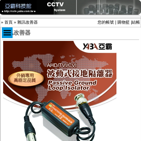
»
首頁
»
雜訊改善器
您的帳號
|
購物籃
|
結帳
雜訊改善器
商品目錄
限時促銷特惠專案
IP網路攝影機及錄放影機
AHD DVR數位錄放影機
AHD半球型(適用屋內)
AHD中小型紅外線攝影機(適用騎樓、室內外)
AHD防護罩型攝影機(適用屋外，紅外線照射
距離遠）
AHD特殊功能型攝影機
旋轉型攝影機.旋轉台
傳統高解析攝影機
鏡頭
投光設備
防護罩及支架
多路攝影機單軸傳輸