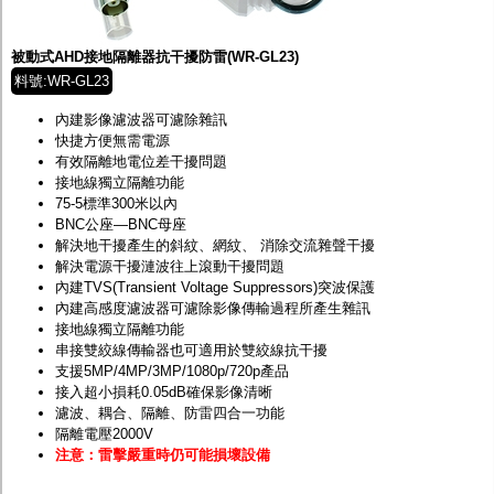
監聽器.麥克風
網路設備
視訊轉換設備
被動式AHD接地隔離器抗干擾防雷(WR-GL23)
雙絞線傳輸器
料號:WR-GL23
雜訊改善器
分配放大器
內建影像濾波器可濾除雜訊
網路線用水晶頭
快捷方便無需電源
網路線
有效隔離地電位差干擾問題
懶人線.同軸線.花線
接地線獨立隔離功能
線頭.插座.延長線.HDMI線
75-5標準300米以內
集線盒.防水盒.配線盒
BNC公座—BNC母座
變壓器.避雷器
解決地干擾產生的斜紋、網紋、 消除交流雜聲干擾
轉接頭
解決電源干擾漣波往上滾動干擾問題
偽裝嚇阻假監視器. 警示防盜貼紙
內建TVS(Transient Voltage Suppressors)突波保護
行車紀錄器.車用插座配件
內建高感度濾波器可濾除影像傳輸過程所產生雜訊
電腦工業機殼
接地線獨立隔離功能
客訂商品
串接雙絞線傳輸器也可適用於雙絞線抗干擾
支援5MP/4MP/3MP/1080p/720p產品
接入超小損耗0.05dB確保影像清晰
濾波、耦合、隔離、防雷四合一功能
隔離電壓2000V
注意：雷擊嚴重時仍可能損壞設備