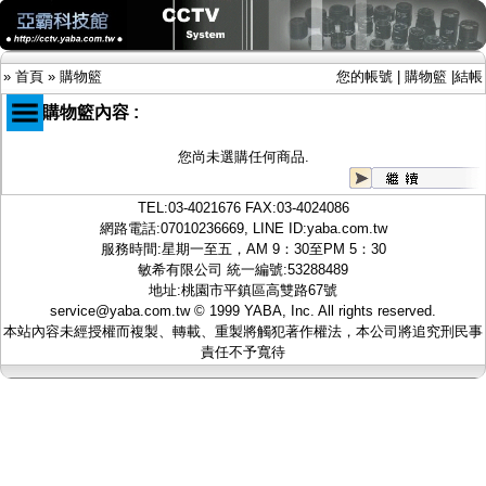
»
首頁
»
購物籃
您的帳號
|
購物籃
|
結帳
您的購物籃內容 :
您尚未選購任何商品.
商品目錄
限時促銷特惠專案
TEL:
03-4021676
FAX:03-4024086
IP網路攝影機及錄放影機
網路電話:07010236669, LINE ID:
yaba.com.tw
AHD DVR數位錄放影機
服務時間:星期一至五，AM 9：30至PM 5：30
AHD半球型(適用屋內)
敏希有限公司 統一編號:53288489
AHD中小型紅外線攝影機(適用騎樓、室內外)
地址:桃園市平鎮區高雙路67號
AHD防護罩型攝影機(適用屋外，紅外線照射
service@yaba.com.tw
© 1999
YABA
, Inc. All rights reserved.
距離遠）
本站內容未經授權而複製、轉載、重製將觸犯著作權法，本公司將追究刑民事
AHD特殊功能型攝影機
責任不予寬待
旋轉型攝影機.旋轉台
傳統高解析攝影機
鏡頭
投光設備
防護罩及支架
多路攝影機單軸傳輸