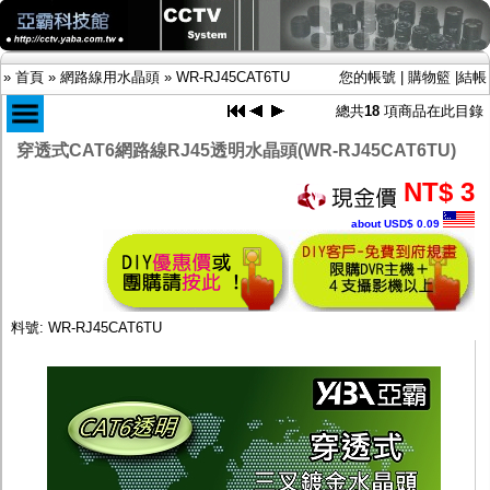
»
首頁
»
網路線用水晶頭
»
WR-RJ45CAT6TU
您的帳號
|
購物籃
|
結帳
總共
18
項商品在此目錄
穿透式CAT6網路線RJ45透明水晶頭(WR-RJ45CAT6TU)
商品目錄
NT$ 3
限時促銷特惠專案
about USD$ 0.09
IP網路攝影機及錄放影機
AHD DVR數位錄放影機
AHD半球型(適用屋內)
AHD中小型紅外線攝影機(適用騎樓、室內外)
AHD防護罩型攝影機(適用屋外，紅外線照射
料號: WR-RJ45CAT6TU
距離遠）
AHD特殊功能型攝影機
旋轉型攝影機.旋轉台
傳統高解析攝影機
鏡頭
投光設備
防護罩及支架
多路攝影機單軸傳輸