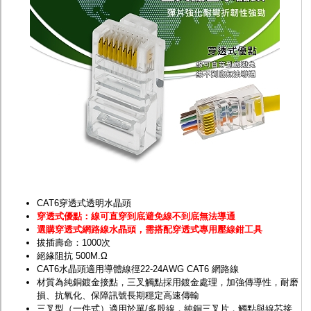
監聽器.麥克風
網路設備
視訊轉換設備
雙絞線傳輸器
雜訊改善器
分配放大器
網路線用水晶頭
網路線
懶人線.同軸線.花線
線頭.插座.延長線.HDMI線
集線盒.防水盒.配線盒
變壓器.避雷器
轉接頭
偽裝嚇阻假監視器. 警示防盜貼紙
行車紀錄器.車用插座配件
電腦工業機殼
CAT6穿透式透明水晶頭
客訂商品
穿透式優點：線可直穿到底避免線不到底無法導通
選購穿透式網路線水晶頭，需搭配穿透式專用壓線鉗工具
拔插壽命：1000次
絕緣阻抗 500M.Ω
CAT6水晶頭適用導體線徑22-24AWG CAT6 網路線
材質為純銅鍍金接點，三叉觸點採用鍍金處理，加強傳導性，耐磨
損、抗氧化、保障訊號長期穩定高速傳輸
三叉型（一件式）適用於單/多股線，純銅三叉片，觸點與線芯接