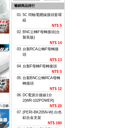
暢銷商品排行
01.
5C 同軸電纜線接頭套環
組
NT$ 5
02.
BNC公轉F母轉接頭(台
製長版)
NT$ 14
03.
台製RCA公轉F母轉接
頭
NT$ 13
04.
台製F母轉F母轉接頭
NT$ 5
05.
台製BNC公轉RCA母轉
轉接頭
NT$ 12
06.
DC電源分接線1分
2(WR-102POWER)
NT$ 20
07.
(PERI-BK205N-W) 白色
鋁合金支架
NT$ 180