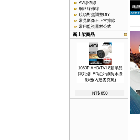
AV線佈線
網路線佈線
鏡頭對焦調整DIY
常見影像不正常排除
常用監視器材公式
新上架商品
1080P AHD/TVI 8顆單晶
陣列燈LED紅外線防水攝
影機(內建麥克風)
NT$ 850