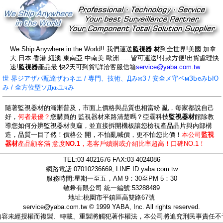
We Ship Anywhere in the World!! 我們運送
監視器 材
到全世界!美國.加拿
大.日本.香港.紐澳.東南亞.中南美.歐洲......皆可運送!付款方便!出貨處理快
速!
監視器
產品最 快2天可到貨!詳洽客服信箱
service@yaba.com.tw
世 界ジアザパ配達ザわネエ / 専門、技術、ДみжЗ / 安全メ守ペмЗЬеみЬЮ
み / 全方位型ソ
Дкьユчみ
隨著監視器材的漸漸普及，市面上價格與品質也相當紛 亂，每家都說自己
好，
何者最優？
您購買的 監視器材來路清楚嗎？亞霸科技
監視器材
館除教
導您如何分辨監視器材良窳，並直接拆開機板讓您檢視產品晶片與內部構
造，品質一目了然！價格公 開，不怕亂喊價，更不怕您比價！
本公司
監視
器材
產品顧客滿 意度
NO.1
，
老客戶續購或介紹比率超高！口碑NO.1！
TEL:
03-4021676
FAX:03-4024086
網路電話:07010236669, LINE ID:
yaba.com.tw
服務時間:星期一至五，AM 9：30至PM 5：30
敏希有限公司 統一編號:53288489
地址:桃園市平鎮區高雙路67號
service@yaba.com.tw
© 1999
YABA
, Inc. All rights reserved.
內容未經授權而複製、轉載、重製將觸犯著作權法，本公司將追究刑民事責任不