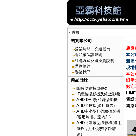
»
首頁
關於本公司
農曆春
營業時間．交通指南
本公
隱私權保護聲明
訂購方式及退換貨說明
新屋
購物條約
現場
聯絡我們
本公
商品目錄
證明
歡迎
限時促銷特惠專案
LINE
IP網路攝影機及錄放影機
電話:
AHD DVR數位錄放影機
AHD半球型(適用屋內)
網路電
AHD中小型紅外線攝影機
(適用騎樓、室內外)
AHD防護罩型攝影機(適用
屋外，紅外線照射距離
遠）