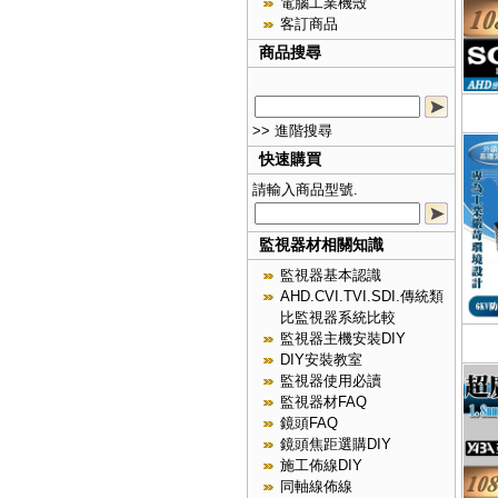
電腦工業機殼
客訂商品
商品搜尋
>> 進階搜尋
快速購買
請輸入商品型號.
監視器材相關知識
監視器基本認識
AHD.CVI.TVI.SDI.傳統類
比監視器系統比較
監視器主機安裝DIY
DIY安裝教室
監視器使用必讀
監視器材FAQ
鏡頭FAQ
鏡頭焦距選購DIY
施工佈線DIY
同軸線佈線