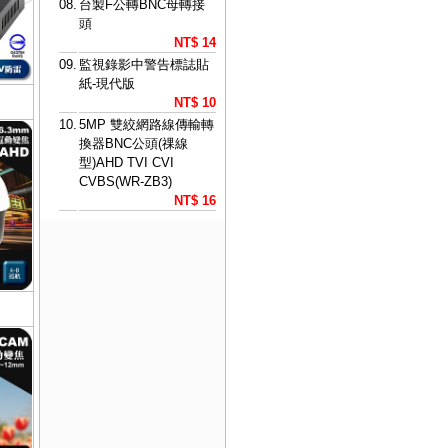
08.
台製F公轉BNC母轉接
頭
NT$ 14
09.
監視錄影中警告標誌貼
紙-現代版
NT$ 10
10.
5MP 雙絞網路線傳輸轉
換器BNC公頭(祼線
型)AHD TVI CVI
CVBS(WR-ZB3)
NT$ 16