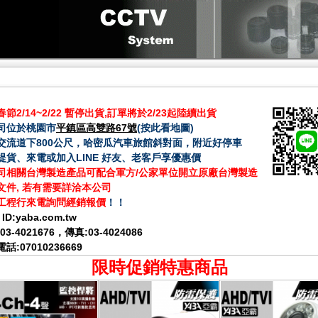
節2/14~2/22 暫停出貨,訂單將於2/23起陸續出貨
司位於桃園市
平鎮區高雙路67號
(
按此看地圖
)
交流道下800公尺，哈密瓜汽車旅館斜對面，附近好停車
提貨、來電或加入LINE 好友、老客戶享優惠價
司相關台灣製造產品可配合軍方/公家單位開立原廠台灣製造
文件, 若有需要詳洽本公司
工程行來電詢問經銷報價
！！
 ID:
yaba.com.tw
03-4021676
，傳真:03-4024086
話:07010236669
限時促銷特惠商品