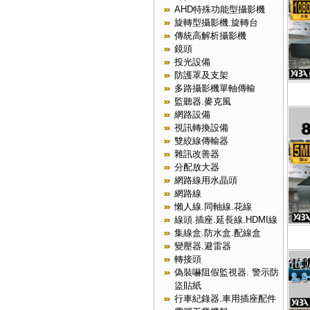
AHD特殊功能型攝影機
旋轉型攝影機.旋轉台
傳統高解析攝影機
鏡頭
投光設備
防護罩及支架
多路攝影機單軸傳輸
監聽器.麥克風
網路設備
視訊轉換設備
雙絞線傳輸器
雜訊改善器
分配放大器
網路線用水晶頭
網路線
懶人線.同軸線.花線
線頭.插座.延長線.HDMI線
集線盒.防水盒.配線盒
變壓器.避雷器
轉接頭
偽裝嚇阻假監視器. 警示防
盜貼紙
行車紀錄器.車用插座配件