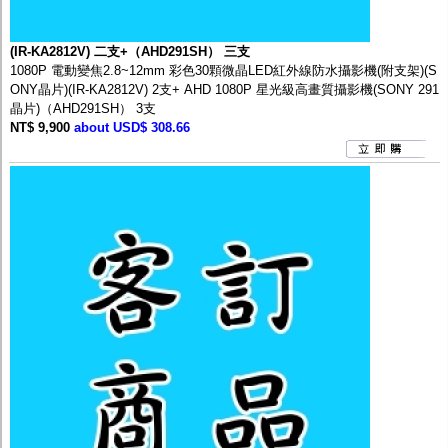
監聽器.麥克風
網路設備
視訊轉換設備
(IR-KA2812V) 二支+（AHD291SH） 三支
雙絞線傳輸器
1080P 電動變焦2.8~12mm 彩色30顆微晶LED紅外線防水攝影機(附支架)(S
雜訊改善器
ONY晶片)(IR-KA2812V) 2支+ AHD 1080P 星光級高畫質攝影機(SONY 291
分配放大器
晶片)（AHD291SH） 3支
網路線用水晶頭
NT$ 9,900
about USD$ 308.66
網路線
懶人線.同軸線.花線
線頭.插座.延長線.HDMI線
集線盒.防水盒.配線盒
變壓器.避雷器
轉接頭
偽裝嚇阻假監視器. 警示防盜貼紙
行車紀錄器.車用插座配件
電腦工業機殼
客訂商品