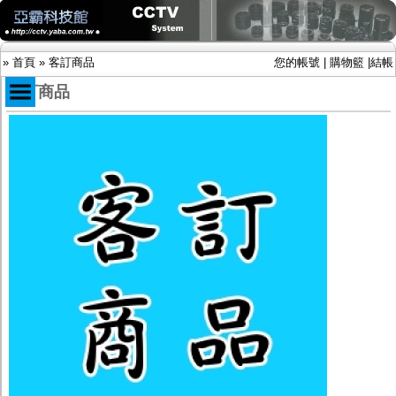
»
首頁
»
客訂商品
您的帳號
|
購物籃
|
結帳
客訂商品
商品目錄
限時促銷特惠專案
IP網路攝影機及錄放影機
AHD DVR數位錄放影機
AHD半球型(適用屋內)
AHD中小型紅外線攝影機(適用騎樓、室內外)
AHD防護罩型攝影機(適用屋外，紅外線照射
距離遠）
AHD特殊功能型攝影機
旋轉型攝影機.旋轉台
傳統高解析攝影機
鏡頭
投光設備
防護罩及支架
多路攝影機單軸傳輸