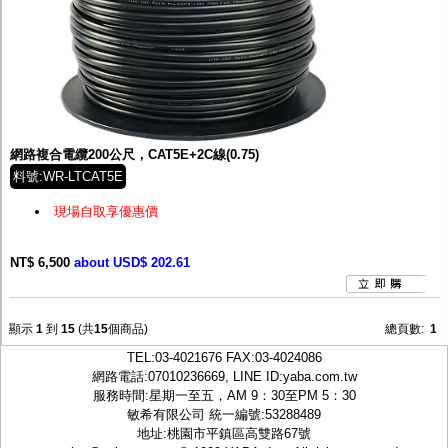
網路複合電纜200公尺，CAT5E+2C線(0.75)
料號:WR-LTCAT5E
現場自取享優惠價
NT$ 6,500
about USD$ 202.61
顯示
1
到
15
(共
15
個商品)
總頁數:
1
TEL:
03-4021676
FAX:03-4024086
網路電話:07010236669, LINE ID:
yaba.com.tw
服務時間:星期一至五，AM 9：30至PM 5：30
敏希有限公司 統一編號:53288489
地址:桃園市平鎮區高雙路67號