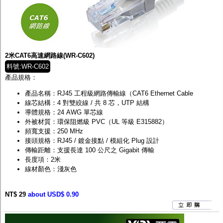
2米CAT6高速網路線(WR-C602)
料號:WR-C602
產品規格：
產品名稱：RJ45 工程級網路傳輸線（CAT6 Ethernet Cable
線芯結構：4 對雙絞線 / 共 8 芯，UTP 結構
導體規格：24 AWG 單芯線
外被材質：環保阻燃級 PVC（UL 等級 E315882）
頻寬支援：250 MHz
接頭規格：RJ45 / 鍍金接點 / 模組化 Plug 設計
傳輸距離：支援長達 100 公尺之 Gigabit 傳輸
長度項：2米
線材顏色：淺灰色
NT$ 29
about USD$ 0.90