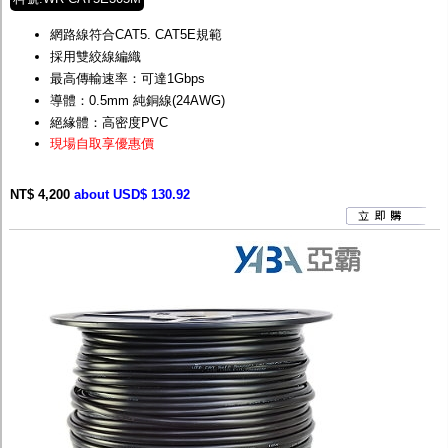
網路線符合CAT5. CAT5E規範
採用雙絞線編織
最高傳輸速率：可達1Gbps
導體：0.5mm 純銅線(24AWG)
絕緣體：高密度PVC
現場自取享優惠價
NT$ 4,200
about USD$ 130.92