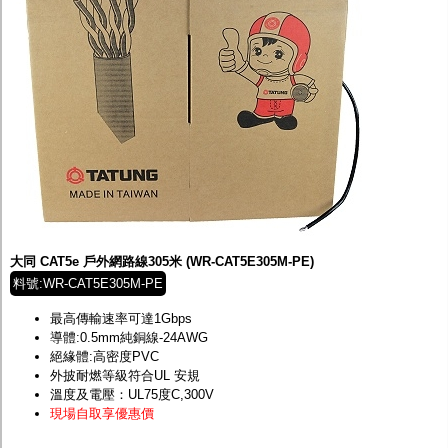
大同 CAT5e 戶外網路線305米 (WR-CAT5E305M-PE)
料號:WR-CAT5E305M-PE
最高傳輸速率可達1Gbps
導體:0.5mm純銅線-24AWG
絕緣體:高密度PVC
外披耐燃等級符合UL 安規
溫度及電壓：UL75度C,300V
現場自取享優惠價