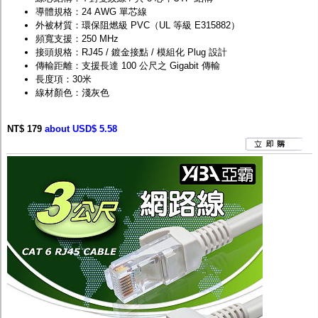
導體規格：24 AWG 單芯線
外被材質：環保阻燃級 PVC（UL 等級 E315882）
頻寬支援：250 MHz
接頭規格：RJ45 / 鍍金接點 / 模組化 Plug 設計
傳輸距離：支援長達 100 公尺之 Gigabit 傳輸
長度項：30米
線材顏色：淺灰色
NT$ 179
about USD$ 5.58