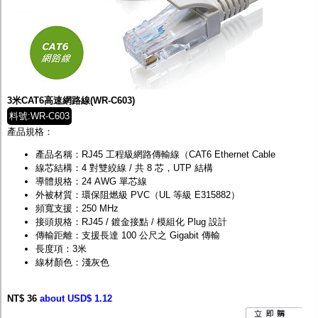
3米CAT6高速網路線(WR-C603)
料號:WR-C603
產品規格：
產品名稱：RJ45 工程級網路傳輸線（CAT6 Ethernet Cable
線芯結構：4 對雙絞線 / 共 8 芯，UTP 結構
導體規格：24 AWG 單芯線
外被材質：環保阻燃級 PVC（UL 等級 E315882）
頻寬支援：250 MHz
接頭規格：RJ45 / 鍍金接點 / 模組化 Plug 設計
傳輸距離：支援長達 100 公尺之 Gigabit 傳輸
長度項：3米
線材顏色：淺灰色
NT$ 36
about USD$ 1.12