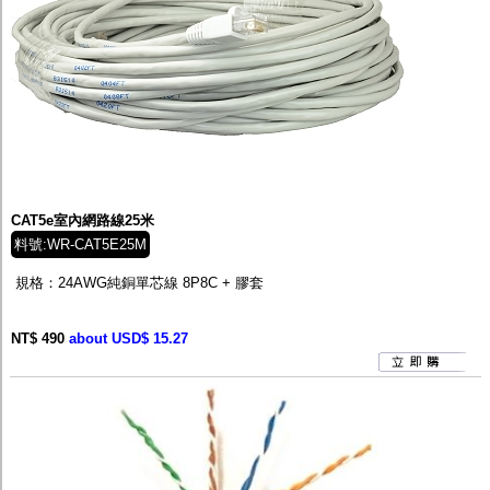
CAT5e室內網路線25米
料號:WR-CAT5E25M
規格：24AWG純銅單芯線 8P8C + 膠套
NT$ 490
about USD$ 15.27