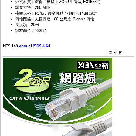
外被材質：環保阻燃級 PVC（UL 等級 E315882）
頻寬支援：250 MHz
接頭規格：RJ45 / 鍍金接點 / 模組化 Plug 設計
傳輸距離：支援長達 100 公尺之 Gigabit 傳輸
長度項：20米
線材顏色：淺灰色
NT$ 149
about USD$ 4.64