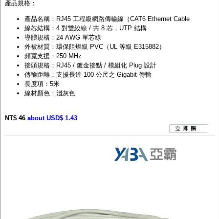
產品規格：
產品名稱：RJ45 工程級網路傳輸線（CAT6 Ethernet Cable
線芯結構：4 對雙絞線 / 共 8 芯，UTP 結構
導體規格：24 AWG 單芯線
外被材質：環保阻燃級 PVC（UL 等級 E315882）
頻寬支援：250 MHz
接頭規格：RJ45 / 鍍金接點 / 模組化 Plug 設計
傳輸距離：支援長達 100 公尺之 Gigabit 傳輸
長度項：5米
線材顏色：淺灰色
NT$ 46
about USD$ 1.43