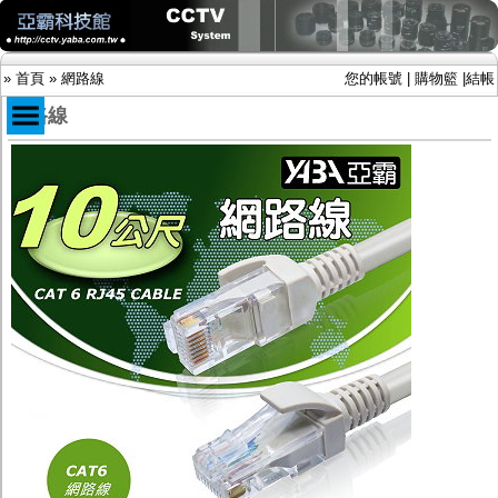
»
首頁
»
網路線
您的帳號
|
購物籃
|
結帳
網路線
商品目錄
限時促銷特惠專案
IP網路攝影機及錄放影機
AHD DVR數位錄放影機
AHD半球型(適用屋內)
AHD中小型紅外線攝影機(適用騎樓、室內外)
AHD防護罩型攝影機(適用屋外，紅外線照射
距離遠）
AHD特殊功能型攝影機
旋轉型攝影機.旋轉台
傳統高解析攝影機
鏡頭
投光設備
防護罩及支架
多路攝影機單軸傳輸