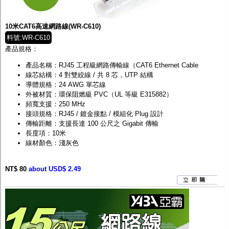
監聽器.麥克風
網路設備
視訊轉換設備
10米CAT6高速網路線(WR-C610)
雙絞線傳輸器
料號:WR-C610
雜訊改善器
產品規格：
分配放大器
網路線用水晶頭
產品名稱：RJ45 工程級網路傳輸線（CAT6 Ethernet Cable
網路線
線芯結構：4 對雙絞線 / 共 8 芯，UTP 結構
懶人線.同軸線.花線
導體規格：24 AWG 單芯線
線頭.插座.延長線.HDMI線
外被材質：環保阻燃級 PVC（UL 等級 E315882）
集線盒.防水盒.配線盒
頻寬支援：250 MHz
變壓器.避雷器
接頭規格：RJ45 / 鍍金接點 / 模組化 Plug 設計
轉接頭
傳輸距離：支援長達 100 公尺之 Gigabit 傳輸
偽裝嚇阻假監視器. 警示防盜貼紙
長度項：10米
行車紀錄器.車用插座配件
線材顏色：淺灰色
電腦工業機殼
客訂商品
NT$ 80
about USD$ 2.49