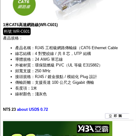
1米CAT6高速網路線(WR-C601)
料號:WR-C601
產品規格：
產品名稱：RJ45 工程級網路傳輸線（CAT6 Ethernet Cable
線芯結構：4 對雙絞線 / 共 8 芯，UTP 結構
導體規格：24 AWG 單芯線
外被材質：環保阻燃級 PVC（UL 等級 E315882）
頻寬支援：250 MHz
接頭規格：RJ45 / 鍍金接點 / 模組化 Plug 設計
傳輸距離：支援長達 100 公尺之 Gigabit 傳輸
長度項：1米
線材顏色：淺灰色
NT$ 23
about USD$ 0.72