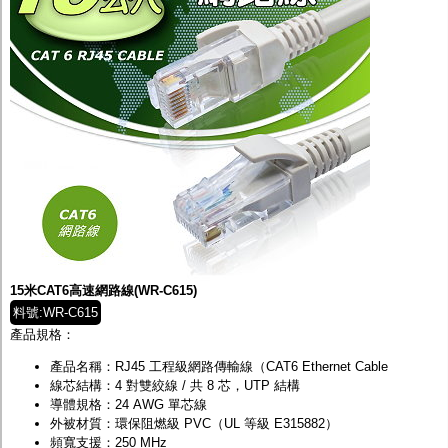
15米CAT6高速網路線(WR-C615)
料號:WR-C615
產品規格：
產品名稱：RJ45 工程級網路傳輸線（CAT6 Ethernet Cable
線芯結構：4 對雙絞線 / 共 8 芯，UTP 結構
導體規格：24 AWG 單芯線
外被材質：環保阻燃級 PVC（UL 等級 E315882）
頻寬支援：250 MHz