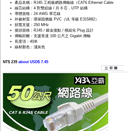
產品名稱：RJ45 工程級網路傳輸線（CAT6 Ethernet Cable
線芯結構：4 對雙絞線 / 共 8 芯，UTP 結構
導體規格：24 AWG 單芯線
外被材質：環保阻燃級 PVC（UL 等級 E315882）
頻寬支援：250 MHz
接頭規格：RJ45 / 鍍金接點 / 模組化 Plug 設計
傳輸距離：支援長達 100 公尺之 Gigabit 傳輸
長度項：40米
線材顏色：淺灰色
NT$ 239
about USD$ 7.45