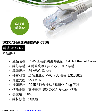
50米CAT6高速網路線(WR-C650)
料號:WR-C650
產品規格：
產品名稱：RJ45 工程級網路傳輸線（CAT6 Ethernet Cable
線芯結構：4 對雙絞線 / 共 8 芯，UTP 結構
導體規格：24 AWG 單芯線
外被材質：環保阻燃級 PVC（UL 等級 E315882）
頻寬支援：250 MHz
接頭規格：RJ45 / 鍍金接點 / 模組化 Plug 設計
傳輸距離：支援長達 100 公尺之 Gigabit 傳輸
長度項：50米
線材顏色：淺灰色