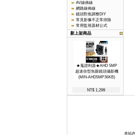
AV線佈線
網路線佈線
鏡頭對焦調整DIY
常見影像不正常排除
常用監視器材公式
新上架商品
★蒐證利器★AHD 5MP
超迷你型魚眼鏡頭攝影機
(MIN-AHD5MP36KB)
NT$ 1,299
本站