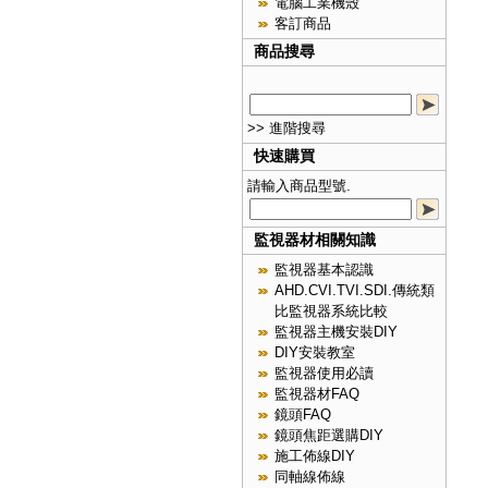
電腦工業機殼
客訂商品
商品搜尋
>> 進階搜尋
快速購買
請輸入商品型號.
監視器材相關知識
監視器基本認識
AHD.CVI.TVI.SDI.傳統類
比監視器系統比較
監視器主機安裝DIY
DIY安裝教室
監視器使用必讀
監視器材FAQ
鏡頭FAQ
鏡頭焦距選購DIY
施工佈線DIY
同軸線佈線