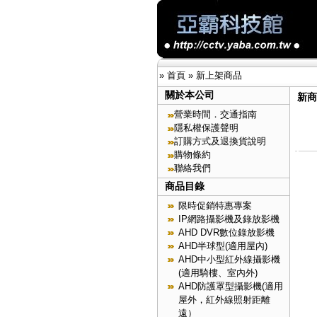
»
首頁
»
新上架商品
關於本公司
新商
營業時間．交通指南
隱私權保護聲明
訂購方式及退換貨說明
購物條約
聯絡我們
商品目錄
限時促銷特惠專案
IP網路攝影機及錄放影機
AHD DVR數位錄放影機
AHD半球型(適用屋內)
AHD中小型紅外線攝影機
(適用騎樓、室內外)
AHD防護罩型攝影機(適用
屋外，紅外線照射距離
遠）