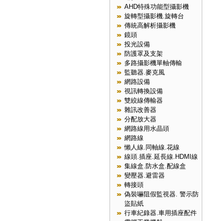
AHD特殊功能型攝影機
旋轉型攝影機.旋轉台
傳統高解析攝影機
鏡頭
投光設備
防護罩及支架
多路攝影機單軸傳輸
監聽器.麥克風
網路設備
視訊轉換設備
雙絞線傳輸器
雜訊改善器
分配放大器
網路線用水晶頭
網路線
懶人線.同軸線.花線
線頭.插座.延長線.HDMI線
集線盒.防水盒.配線盒
變壓器.避雷器
轉接頭
偽裝嚇阻假監視器. 警示防
盜貼紙
行車紀錄器.車用插座配件