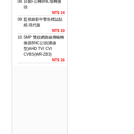
08.
台製F公轉BNC母轉接
頭
NT$ 14
09.
監視錄影中警告標誌貼
紙-現代版
NT$ 10
10.
5MP 雙絞網路線傳輸轉
換器BNC公頭(祼線
型)AHD TVI CVI
CVBS(WR-ZB3)
NT$ 16