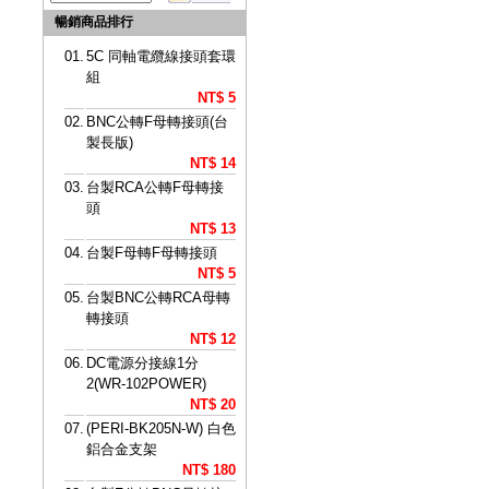
暢銷商品排行
01.
5C 同軸電纜線接頭套環
組
NT$ 5
02.
BNC公轉F母轉接頭(台
製長版)
NT$ 14
03.
台製RCA公轉F母轉接
頭
NT$ 13
04.
台製F母轉F母轉接頭
NT$ 5
05.
台製BNC公轉RCA母轉
轉接頭
NT$ 12
06.
DC電源分接線1分
2(WR-102POWER)
NT$ 20
07.
(PERI-BK205N-W) 白色
鋁合金支架
NT$ 180