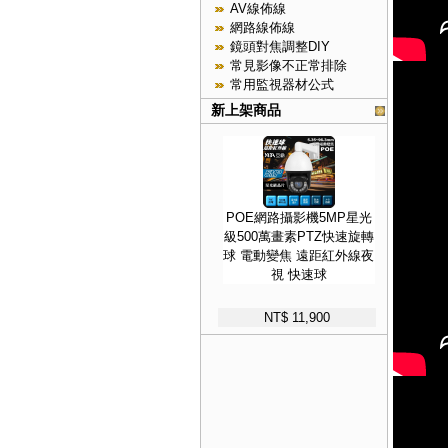
AV線佈線
網路線佈線
鏡頭對焦調整DIY
常見影像不正常排除
常用監視器材公式
新上架商品
POE網路攝影機5MP星光
級500萬畫素PTZ快速旋轉
球 電動變焦 遠距紅外線夜
視 快速球
NT$ 11,900