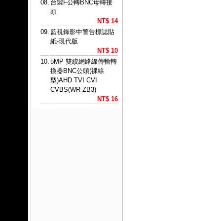
08.
台製F公轉BNC母轉接
頭
NT$ 14
09.
監視錄影中警告標誌貼
紙-現代版
NT$ 10
10.
5MP 雙絞網路線傳輸轉
換器BNC公頭(祼線
型)AHD TVI CVI
CVBS(WR-ZB3)
NT$ 16