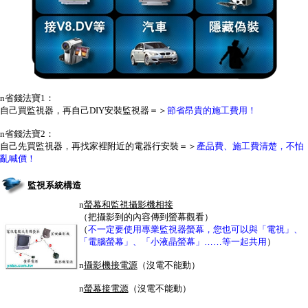
n
省錢法寶1：
自己買監視器，再自己DIY安裝監視器＝＞
節省昂貴的施工費用！
n
省錢法寶2：
自己先買監視器，再找家裡附近的電器行安裝＝＞
產品費、施工費清楚，不怕
亂喊價！
監視系統構造
n
螢幕和監視攝影機相接
（把攝影到的內容傳到螢幕觀看）
（
不一定要使用專業監視器螢幕，您也可以與「電視」、
「電腦螢幕」、「小液晶螢幕」……等一起共用
）
n
攝影機接電源
（
沒電不能動）
n
螢幕接電源
（沒電不能動）