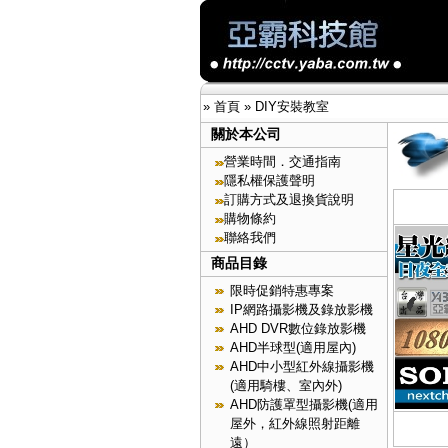
»
首頁
»
DIY安裝教室
關於本公司
營業時間．交通指南
隱私權保護聲明
訂購方式及退換貨說明
購物條約
聯絡我們
商品目錄
限時促銷特惠專案
IP網路攝影機及錄放影機
AHD DVR數位錄放影機
AHD半球型(適用屋內)
AHD中小型紅外線攝影機
(適用騎樓、室內外)
AHD防護罩型攝影機(適用
屋外，紅外線照射距離
遠）