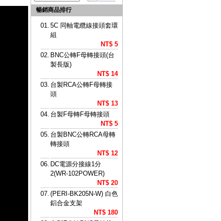
暢銷商品排行
01.
5C 同軸電纜線接頭套環
組
NT$ 5
02.
BNC公轉F母轉接頭(台
製長版)
NT$ 14
03.
台製RCA公轉F母轉接
頭
NT$ 13
04.
台製F母轉F母轉接頭
NT$ 5
05.
台製BNC公轉RCA母轉
轉接頭
NT$ 12
06.
DC電源分接線1分
2(WR-102POWER)
NT$ 20
07.
(PERI-BK205N-W) 白色
鋁合金支架
NT$ 180