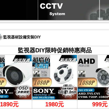
監視器材設備安裝DIY
監視器DIY限時促銷特惠商品
1890元
1980
元
999
元