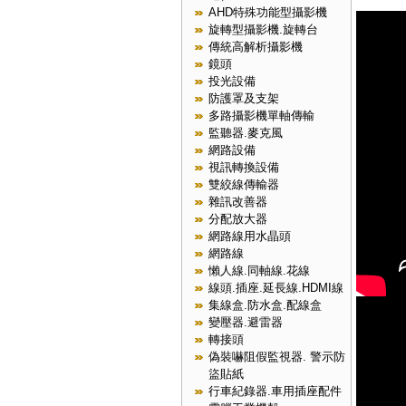
AHD特殊功能型攝影機
旋轉型攝影機.旋轉台
傳統高解析攝影機
鏡頭
投光設備
防護罩及支架
多路攝影機單軸傳輸
監聽器.麥克風
網路設備
視訊轉換設備
雙絞線傳輸器
雜訊改善器
分配放大器
網路線用水晶頭
網路線
懶人線.同軸線.花線
線頭.插座.延長線.HDMI線
集線盒.防水盒.配線盒
變壓器.避雷器
轉接頭
偽裝嚇阻假監視器. 警示防
盜貼紙
行車紀錄器.車用插座配件