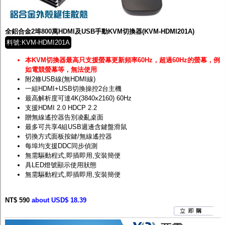
全鋁合金2埠800萬HDMI及USB手動KVM切換器(KVM-HDMI201A)
料號:KVM-HDMI201A
本KVM切換器最高只支援螢幕更新頻率60Hz，超過60Hz的螢幕，例
如電競螢幕等，無法使用
附2條USB線(無HDMI線)
一組HDMI+USB切換操控2台主機
最高解析度可達4K(3840x2160) 60Hz
支援HDMI 2.0 HDCP 2.2
贈無線遙控器告別凌亂桌面
最多可共享4組USB週邊含鍵盤滑鼠
切換方式面板按鍵/無線遙控器
每埠均支援DDC同步偵測
無需驅動程式,即插即用,安裝簡便
具LED燈號顯示使用狀態
無需驅動程式,即插即用,安裝簡便
NT$ 590
about USD$ 18.39