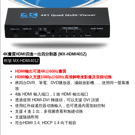
4K畫質HDMI四進一出四分割器 (MX-HDMI401Z)
料號:MX-HDMI401Z
HDMI輸出可達4K@60Hz畫質
HDMI輸入支援1080p@60Hz高清解晰度影像及音頻切換
將四台DVR、筆電、DVD播放器、攝錄放影機……使用同一螢幕播
放
4路 HDMI 輸入端口，1 路 HDMI 輸出端口
透過使用 HDMI-DVI 轉接頭，可以支援 DVI 訊號
使用紅外線遙控器切換輸入，也可透過內置按鈕控制
支援 4 進 1 出，多視圖查看和無縫切換
支援隨插即用
符合HDMI 1.4, HDCP 1.4 向下相容