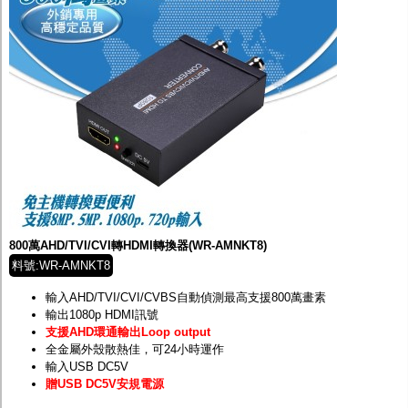
800萬AHD/TVI/CVI轉HDMI轉換器(WR-AMNKT8)
料號:WR-AMNKT8
輸入AHD/TVI/CVI/CVBS自動偵測最高支援800萬畫素
輸出1080p HDMI訊號
支援AHD環通輸出Loop output
全金屬外殼散熱佳，可24小時運作
輸入USB DC5V
贈USB DC5V安規電源