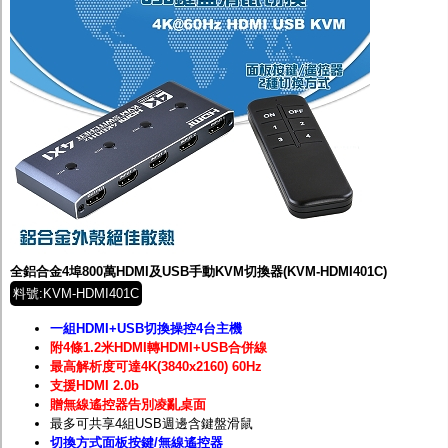
全鋁合金4埠800萬HDMI及USB手動KVM切換器(KVM-HDMI401C)
料號:KVM-HDMI401C
一組HDMI+USB切換操控4台主機
附4條1.2米HDMI轉HDMI+USB合併線
最高解析度可達4K(3840x2160) 60Hz
支援HDMI 2.0b
贈無線遙控器告別凌亂桌面
最多可共享4組USB週邊含鍵盤滑鼠
切換方式面板按鍵/無線遙控器