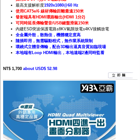
最高支援解析度
1920x1080@60 Hz
使用CAT5e/6 線材傳輸距離最遠150米
發射端具有HDMI環路輸出(HDMI 1分2)
可同時延長傳輸聲音/USB鍵盤滑鼠150米
內建ESD突波保護電路±8KV氣隙放電±4KV接觸放電
全金屬外殼，散熱佳，機體穩定度高
隨插即用，無需驅動程式，無作業系統限制
環繞式立體音傳輸，配合3D輸出逼真音質如臨現場
本地端有Loop HDMI輸出，本地遠端2邊同時監看
NT$ 1,700
about USD$ 52.98