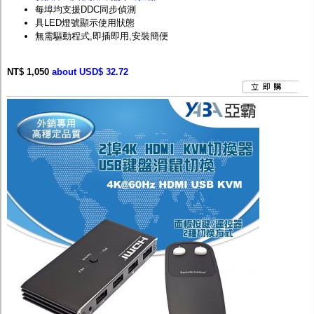
每埠均支援DDC同步偵測
具LED燈號顯示使用狀態
無需驅動程式,即插即用,安裝簡便
NT$ 1,050
about USD$ 32.72