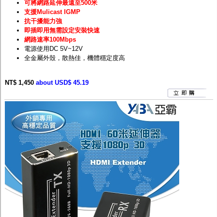
可將網路延伸最遠至500米
支援Mulicast IGMP
抗干擾能力強
即插即用無需設定安裝快速
網路速率100Mbps
電源使用DC 5V~12V
全金屬外殼，散熱佳，機體穩定度高
NT$ 1,450
about USD$ 45.19