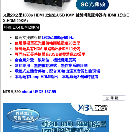
監聽器.麥克風
網路設備
視訊轉換設備
光纖20公里1080p HDMI 1進2出USB KVM 鍵盤滑鼠延伸器有HDMI 1分2(E
雙絞線傳輸器
X-HDMI20KM)
雜訊改善器
料號:EX-HDMI20KM
分配放大器
網路線用水晶頭
最高支援解析度
1920
x1080@60 Hz
網路線
使用
單模單芯光纖
傳輸距離最遠20
公里
懶人線.同軸線.花線
發射端具有HDMI環路輸出(HDMI 1分2)
線頭.插座.延長線.HDMI線
可同時延長傳輸聲音/USB鍵盤滑鼠20
公里
集線盒.防水盒.配線盒
全金屬外殼，散熱佳，機體穩定度高
變壓器.避雷器
隨插即用，無需驅動程式，無作業系統限制
轉接頭
環繞式立體音傳輸，配合3D輸出逼真音質如臨現場
偽裝嚇阻假監視器. 警示防盜貼紙
本地端有Loop HDMI輸出，本地遠端2邊同時監看
行車紀錄器.車用插座配件
電腦工業機殼
NT$ 5,390
客訂商品
about USD$ 167.99