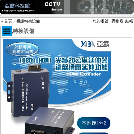
»
首頁
»
視訊轉換設備
您的帳號
|
購物籃
|
結帳
視訊轉換設備
商品目錄
限時促銷特惠專案
IP網路攝影機及錄放影機
AHD DVR數位錄放影機
AHD半球型(適用屋內)
AHD中小型紅外線攝影機(適用騎樓、室內外)
AHD防護罩型攝影機(適用屋外，紅外線照射
距離遠）
AHD特殊功能型攝影機
旋轉型攝影機.旋轉台
傳統高解析攝影機
鏡頭
投光設備
防護罩及支架
多路攝影機單軸傳輸