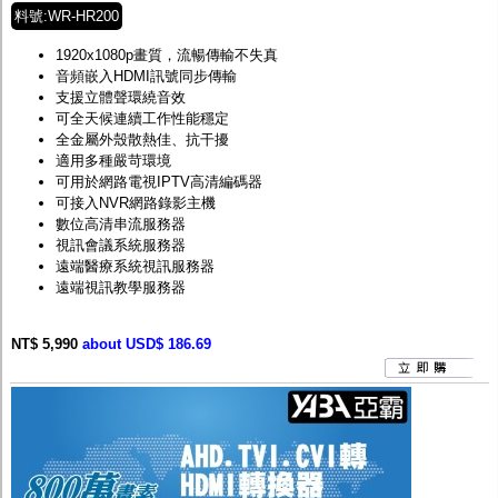
料號:WR-HR200
1920x1080p畫質，流暢傳輸不失真
音頻嵌入HDMI訊號同步傳輸
支援立體聲環繞音效
可全天候連續工作性能穩定
全金屬外殼散熱佳、抗干擾
適用多種嚴苛環境
可用於網路電視IPTV高清編碼器
可接入NVR網路錄影主機
數位高清串流服務器
視訊會議系統服務器
遠端醫療系統視訊服務器
遠端視訊教學服務器
NT$ 5,990
about USD$ 186.69