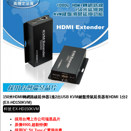
150米HDMI轉網路線延伸器1進2出USB KVM鍵盤滑鼠延長器有HDMI 1分2
(EX-HD150KVM)
料號:EX-HD150KVM
採用台灣上市公司瑞昱晶片
原價4900,超殺特價!
採用DC 5V Typc-C電源供應