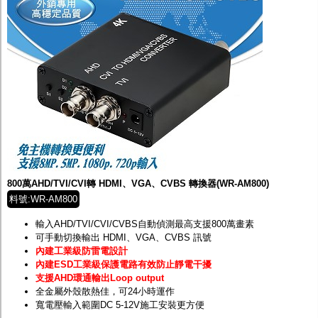
800萬AHD/TVI/CVI轉 HDMI、VGA、CVBS 轉換器(WR-AM800)
料號:WR-AM800
輸入AHD/TVI/CVI/CVBS自動偵測最高支援800萬畫素
可手動切換輸出 HDMI、VGA、CVBS 訊號
內建工業級防雷電設計
內建ESD工業級保護電路有效防止靜電干擾
支援AHD環通輸出Loop output
全金屬外殼散熱佳，可24小時運作
寬電壓輸入範圍DC 5-12V施工安裝更方便