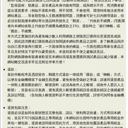
郵寄/宅配方式請於購買七日內退貨（以郵寄日期為憑），惟須注意以下事項：
「監視器材」類產品，若非產品本身功能有問題，或與標示不符，而消費者卻
提出退貨要求（例如不喜歡外觀、用不習慣、不會使用、環境特殊無法使用本
網站產品……等各類型個人主觀感覺類問題，消費者可於七日內辦理退款，但
必須全額負擔本網站寄出貨品時所損失之「郵資」、「代收款手續費」(宅配業
者向本網站收取之代收款手續費為總貨款之1%)、退款時之「銀行轉帳」或
「匯款」手續費。
本方式之實施目的為避免極少數人利用網路之便隨意訂購與任意退貨造成損
失，因此請消費者訂購前務必詳加閱讀本網站對產品之說明，多了解產品與評
估自己需求後再行購買，一方面保障自身的權益，一方面也體諒商家在產品正
常且良好情況下卻平白蒙受損失。本規則若有不便之處敬請見諒。
若對網路購物有疑慮者歡迎至本網站現場直接選購與測試產品以減少疑慮，本
網站離交流道非常近且附近停車方便！
●
退款：
基於作帳程序及憑證留存，郵購方式退款一律採用「匯款」或「轉帳」方式，
以便在金融機構留下金錢交易憑據，避免有收受偽鈔之爭議；請連同退貨產品
一併附上書面匯款銀行、帳號資料（必須為收件人之帳號，或收件人委託人之
帳號），並簽名以示負責，避免退貨人帳號書寫錯誤造成退款錯誤之後續處理
及訴訟問題。（告知個人帳號資料並不會衍生其他問題，詳情可詢問各金融機
構）
●
退貨包裝注意：
退貨必須是如同全新狀態且完整包裝，請以「便利商店快遞」方式寄回本網
站，並且不可污損該產品之專用紙盒（本網站於出貨時均會於產品專用紙盒外
再包一層包裝，退貨者請同樣依照此方式，用其他包裝包覆該產品專用紙盒，