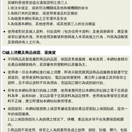
監聽器.麥克風
其權利受侵害並提出適當證明之第三人
網路設備
1.依法令規定、或依司法機關或其他有權機關的命令
2.為執行本約定條款、或使用者違反約定條款
視訊轉換設備
3.為維護本網站系統之正常運作及安全
雙絞線傳輸器
4.為保護本網站、其他使用者、或其他第三人的合法權益
雜訊改善器
分配放大器
●
使用者對於其個人資料、付款資料（包含信用卡資料）及會員密碼等，應妥善
網路線用水晶頭
保管以避免外洩。所有使用其帳號和密碼進入本系統後之行為，均視為該帳號
網路線
及密碼持有人之行為。
懶人線.同軸線.花線
◎線上消費及商品保固、退換貨
線頭.插座.延長線.HDMI線
集線盒.防水盒.配線盒
●
不同商品及製造廠對商品的品質、保固及售後服務，略有差異，本網站會標示
變壓器.避雷器
在產品相關規格內，若原廠有所變動時以原廠為主。
轉接頭
●
使用者一旦在本網站進行線上消費，即表示願意購買該商品或服務並願遵守交
偽裝嚇阻假監視器. 警示防盜貼紙
易規則。使用者資料(如地址、電話)如有變更時，應立即上線修正其所留存之
行車紀錄器.車用插座配件
資料，且不得以資料不符為理由，否認其訂購行為或拒絕付款。
電腦工業機殼
●
所有在本網站所進行的線上消費，使用者應同意以本網站所紀錄之電子交易資
客訂商品
料為準，如有糾紛，並以該電子交易資料為認定標準。使用者如果發現交易資
料不正確，應立即通知本網站站務管理者。
●
保固規則：本網站隨貨附上保證單據或直接於產品背面貼上保固貼紙，提供一
年的保固服務。
1.以上保固係指非人為損壞之情況下。摔機、產品泡水等不在免費保固範圍
內。
2.商品因不當使用、保管之人為因素而造成之故障、損毀、刮傷、髒污、包裝