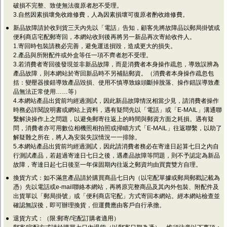
破損不完整、致使無法復原者恕不受理。
3.自然因素損壞免收維修費，人為因素損壞可復原者酌收維修費。
●
新品故障請於收到貨三天內先以「電話」告知，顧客先將故障品以郵局掛號或
便利商店宅配郵寄回，本網站收到後再將另一新品再次寄給收件人。
1.寄回時包裝請務必完善，避免運送損毀，造成更大的損失。
2.產品與所附配件或外盒等任一項不齊者恕不受理。
3.若消費者寄回後發現並非新品故障，而是消費者本身操作疏忽，導致誤辨為
產品故障，則本網站於寄回新品時不另補貼郵資。（消費者本身操作疏忽包
括：變壓器接錯導致產品毀損、使用不慎導致線頭斷掉脫落、操作錯誤導致產
品無法正常使用……等）
4.本網站產品出貨前均經過測試，因此新品故障情況相當少見，請消費者操作
時務必詳閱說明書或網站上資料，遇有疑問先以「電話」或「E-MAIL」溝通聯
繫解決操作上之問題，以避免郵寄往返上的時間與郵資方面之耗損。遇有疑
問，消費者亦可用數位相機照相拍照或掃瞄方式「E-MAIL」往返聯繫，以助了
解疑難之所在，將人為安裝失誤情況一一排除。
5.本網站產品出貨前均經過測試，因此請消費者務必在寄達日起算七日之內自
行測試產品，若超過寄達日七日之後，遇產品故障等問題，則不予認定為新品
故障，寄達日起七日後至一年保固期內往返之郵資均由買賣雙方自理。
●
換貨方式：如不滿意產品請於購買商品七日內（以宅配單據或郵局郵戳記載為
憑）先以電話或e-mail聯絡本網站，再將原完整商品及其內外包裝、附配件及
出貨單以「郵局掛號」或「便利商店宅配」方式寄回本網站。經本網站檢查並
確認無誤後，即可辦理換貨，但運費應由客戶自行承擔。
●
退貨方式：（限:郵寄/宅配訂購者適用）