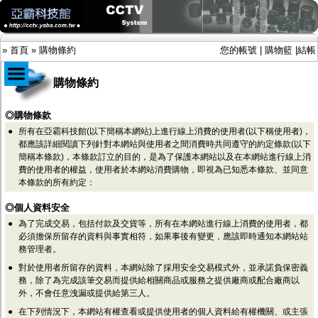
»
首頁
»
購物條約
您的帳號
|
購物籃
|
結帳
購物條約
商品目錄
◎購物條款
●
所有在亞霸科技館(以下簡稱本網站)上進行線上消費的使用者(以下稱使用者)，
限時促銷特惠專案
都應該詳細閱讀下列針對本網站與使用者之間消費時共同遵守的約定條款(以下
IP網路攝影機及錄放影機
簡稱本條款)，本條款訂立的目的，是為了保護本網站以及在本網站進行線上消
AHD DVR數位錄放影機
費的使用者的權益，使用者於本網站消費購物，即視為已知悉本條款、並同意
AHD半球型(適用屋內)
本條款的所有約定：
AHD中小型紅外線攝影機(適用騎樓、室內外)
AHD防護罩型攝影機(適用屋外，紅外線照射
◎個人資料安全
距離遠）
●
為了完成交易，包括付款及交貨等，所有在本網站進行線上消費的使用者，都
AHD特殊功能型攝影機
必須擔保所留存的資料與事實相符，如果事後有變更，應該即時通知本網站站
旋轉型攝影機.旋轉台
務管理者。
傳統高解析攝影機
●
對於使用者所留存的資料，本網站除了採用安全交易模式外，並承諾負保密義
鏡頭
務，除了為完成該筆交易而提供給相關商品或服務之提供廠商或配合廠商以
投光設備
外，不會任意洩漏或提供給第三人。
防護罩及支架
多路攝影機單軸傳輸
●
在下列情況下，本網站有權查看或提供使用者的個人資料給有權機關、或主張