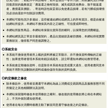
以免污損），若配件不齊請補寄，若外盒或任一零件污損，則依據民法259條
回復原狀的義務規定「應返還之物有毀損、滅失或因其他事由，致不能返還
者，應償還其價額」，寄送時請包裝妥當以免使產品損壞，若有污髒或損壞情
況必須由退款中扣除該項費用。
●
本網站可能包含許多連結，這些被連結網站或網頁上的所有資訊，都是由被連
結網站所提供，本網站不擔保其內容之正確性、可信度或即時性。
●
本網站所販售商品，本網站有保留出貨與否的權利，以保障您的消費權益。
●
本網站網頁及訂單並非最後契約，產品出貨細節及確切價格，本網站得視實際
業務狀況，徵得客戶同意後調整之。
◎系統安全
●
本系統不擔保使用者所上載的資料將被正常顯示、亦不擔保資料傳輸的正確
性；如果使用者發現本系統有錯誤或疏失，請立即通知本網站站務管理者。
●
本系統會定期備份資料，但是除非本系統有故意或重大過失，使用者應同意本
系統不用對失誤刪除的資料或備份儲存失敗的資料負責。
◎約定條款之修改
●
除本條款外，使用者並應遵守本網站為線上消費或交易因商品及服務形態不同
所擬定之其他相關辦法及說明。
●
本網站保留隨時修改本使用條款之權利，修改後的使用條款將公佈在本網站
上，不另外個別通知使用者。
●
使用者在每次消費時都應主動了解並同意遵守修改後之約定條款。