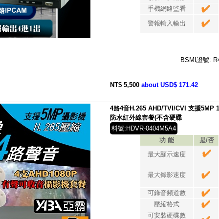
手機網路監看
警報輸入輸出
BSMI證號: R
NT$ 5,500
about USD$ 171.42
4路4音H.265 AHD/TVI/CVI 支援5MP
防水紅外線套餐(不含硬碟
料號:HDVR-0404M5A4
功 能
是/否
最大顯示速度
最大錄影速度
可錄音頻道數
壓縮格式
可安裝硬碟數