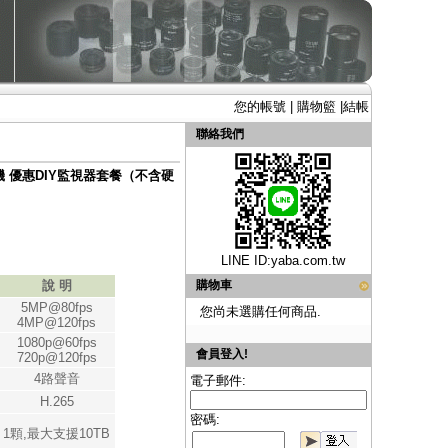
您的帳號
|
購物籃
|
結帳
聯絡我們
攝影機 優惠DIY監視器套餐（不含硬
LINE ID:
yaba.com.tw
說 明
購物車
5MP@80fps
您尚未選購任何商品.
4MP@120fps
1080p@60fps
會員登入!
720p@120fps
4路聲音
電子郵件:
H.265
密碼:
1顆,最大支援10TB