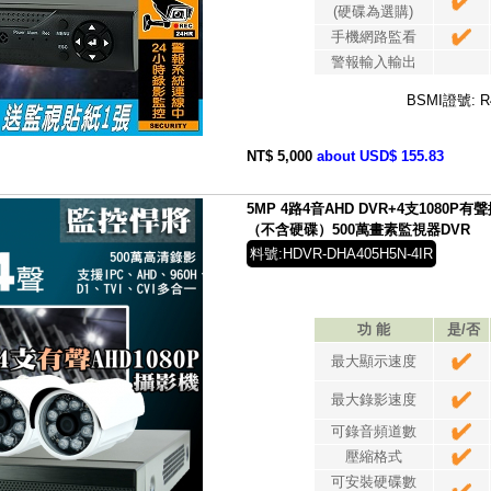
(硬碟為選購)
手機網路監看
警報輸入輸出
BSMI證號: R
NT$ 5,000
about USD$ 155.83
5MP 4路4音AHD DVR+4支1080P
（不含硬碟）500萬畫素監視器DVR
料號:HDVR-DHA405H5N-4IR
功 能
是/否
最大顯示速度
最大錄影速度
可錄音頻道數
壓縮格式
可安裝硬碟數