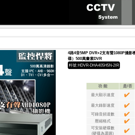
4路4音5MP DVR+2支有聲1080P
碟）500萬畫素DVR
料號:HDVR-DHA405H5N-2IR
功 能
是/否
最大顯示速度
最大錄影速度
可錄音頻道數
壓縮格式
可安裝硬碟數
(硬碟為選購)