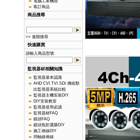
電腦工業機殼
客訂商品
商品搜尋
>> 進階搜尋
快速購買
請輸入商品型號.
監視器材相關知識
監視器基本認識
AHD.CVI.TVI.SDI.傳統類
比監視器系統比較
監視器主機安裝DIY
DIY安裝教室
監視器使用必讀
監視器材FAQ
鏡頭FAQ
鏡頭焦距選購DIY
施工佈線DIY
同軸線佈線