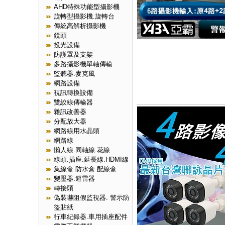
AHD特殊功能型攝影機
旋轉型攝影機.旋轉台
傳統高解析攝影機
鏡頭
投光設備
防護罩及支架
多路攝影機單軸傳輸
監聽器.麥克風
網路設備
視訊轉換設備
雙絞線傳輸器
雜訊改善器
分配放大器
網路線用水晶頭
網路線
懶人線.同軸線.花線
線頭.插座.延長線.HDMI線
集線盒.防水盒.配線盒
變壓器.避雷器
轉接頭
偽裝嚇阻假監視器. 警示防
盜貼紙
行車紀錄器.車用插座配件