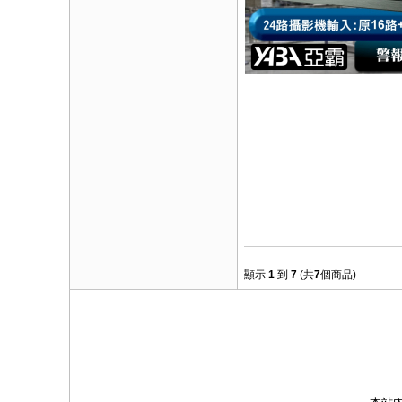
顯示
1
到
7
(共
7
個商品)