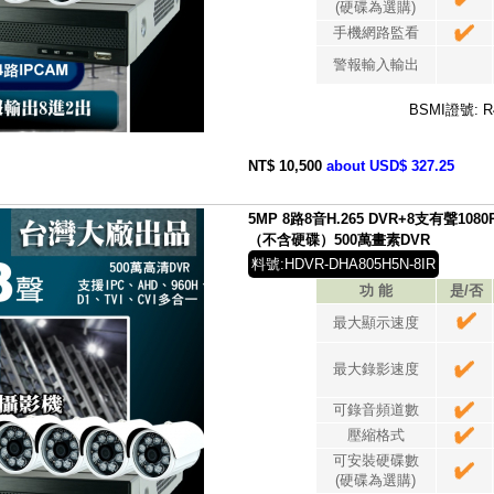
(硬碟為選購)
手機網路監看
警報輸入輸出
BSMI證號: R
NT$ 10,500
about USD$ 327.25
5MP 8路8音H.265 DVR+8支有聲1
（不含硬碟）500萬畫素DVR
料號:HDVR-DHA805H5N-8IR
功 能
是/否
最大顯示速度
最大錄影速度
可錄音頻道數
壓縮格式
可安裝硬碟數
(硬碟為選購)