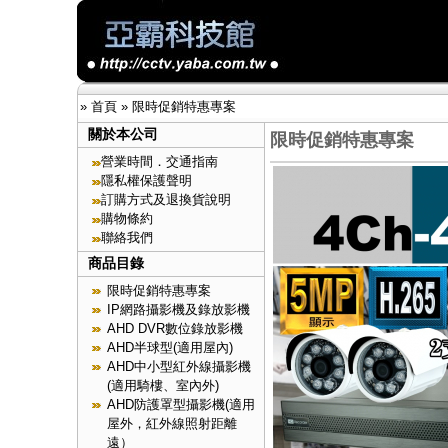
»
首頁
»
限時促銷特惠專案
關於本公司
限時促銷特惠專案
營業時間．交通指南
隱私權保護聲明
訂購方式及退換貨說明
購物條約
聯絡我們
商品目錄
限時促銷特惠專案
IP網路攝影機及錄放影機
AHD DVR數位錄放影機
AHD半球型(適用屋內)
AHD中小型紅外線攝影機
(適用騎樓、室內外)
AHD防護罩型攝影機(適用
屋外，紅外線照射距離
遠）