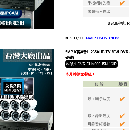
手機網路監看
警報輸入輸出
BSMI證號: R
NT$ 11,900
about USD$ 370.88
5MP16路8音H.265AHD/TVI/CVI D
硬碟)
料號:HDVR-DHA606H5N-16IR
本月特價套餐組！
功 能
是/否
最大顯示速度
最大錄影速度
可錄音頻道數