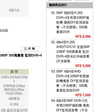
暢銷商品排行
4進/1出
01.
5MP 8路8音H.265
DVR+4支有聲1080P攝
影機 優惠DIY監視器套
餐（不含硬碟）500萬
43106
畫素DVR
NT$ 8,990
02.
4路4音H.265
AHD/TVI/CVI 支援5MP
1080P 500萬畫素 監控
 1080P 500萬畫素 監控DVR+4
DVR+4防水紅外線套餐
(不含硬碟
NT$ 5,000
03.
5MP 4路4音AHD
說 明
DVR+4支1080P有聲攝
1280x1024@120fp
s
影機優惠 DIY監視器套
餐（不含硬碟）500萬
1080N@120fps
960H@120fps
畫素監視器DVR
D1@120fps
NT$ 7,000
4路聲音
04.
4路4音5MP DVR+2支
H.265
有聲1080P攝影機 優惠
DIY監視器套餐（不含
1顆,最高支援10TB