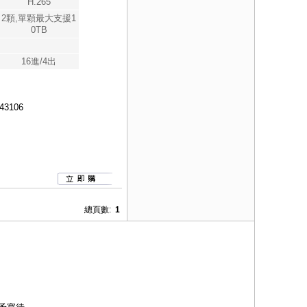
H.265
2顆,單顆最大支援1
0TB
16進/4出
43106
總頁數:
1