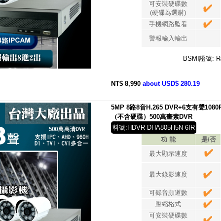
可安裝硬碟數
(硬碟為選購)
手機網路監看
警報輸入輸出
BSMI證號: R
NT$ 8,990
about USD$ 280.19
5MP 8路8音H.265 DVR+6支有聲1
（不含硬碟）500萬畫素DVR
料號:HDVR-DHA805H5N-6IR
功 能
是/否
最大顯示速度
最大錄影速度
可錄音頻道數
壓縮格式
可安裝硬碟數