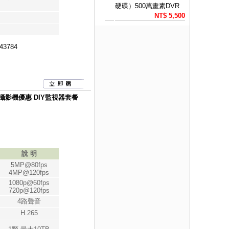
硬碟）500萬畫素DVR
NT$ 5,500
43784
有聲攝影機優惠 DIY監視器套餐
說 明
5MP@80fps
4MP@120fps
1080p@60fps
720p@120fps
4路聲音
H.265