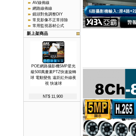
AV線佈線
網路線佈線
鏡頭對焦調整DIY
常見影像不正常排除
常用監視器材公式
新上架商品
POE網路攝影機5MP星光
級500萬畫素PTZ快速旋轉
球 電動變焦 遠距紅外線夜
視 快速球
NT$ 11,900