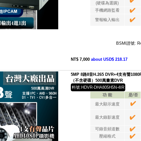
(硬碟為選購)
手機網路監看
警報輸入輸出
BSMI證號: R
NT$ 7,000
about USD$ 218.17
5MP 8路8音H.265 DVR+4支有聲1
（不含硬碟）500萬畫素DVR
料號:HDVR-DHA805H5N-4IR
功 能
是/否
最大顯示速度
最大錄影速度
可錄音頻道數
壓縮格式