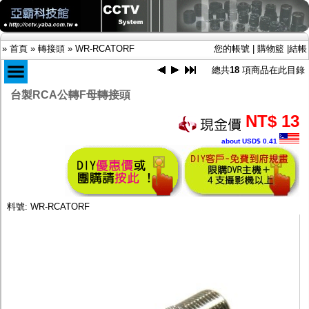
»
首頁
»
轉接頭
»
WR-RCATORF
您的帳號
|
購物籃
|
結帳
總共
18
項商品在此目錄
台製RCA公轉F母轉接頭
商品目錄
NT$ 13
限時促銷特惠專案
about USD$ 0.41
IP網路攝影機及錄放影機
AHD DVR數位錄放影機
AHD半球型(適用屋內)
AHD中小型紅外線攝影機(適用騎樓、室內外)
AHD防護罩型攝影機(適用屋外，紅外線照射
料號: WR-RCATORF
距離遠）
AHD特殊功能型攝影機
旋轉型攝影機.旋轉台
傳統高解析攝影機
鏡頭
投光設備
防護罩及支架
多路攝影機單軸傳輸