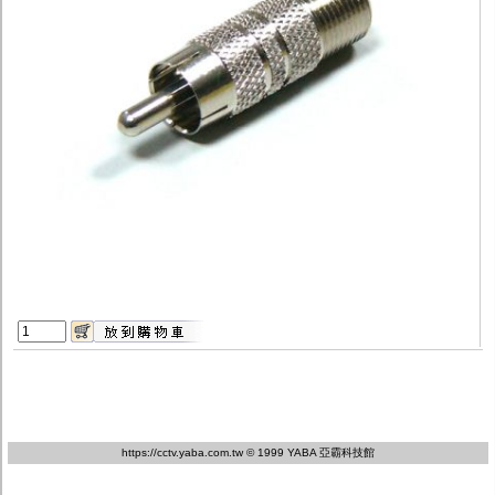
監聽器.麥克風
網路設備
視訊轉換設備
雙絞線傳輸器
雜訊改善器
分配放大器
網路線用水晶頭
網路線
懶人線.同軸線.花線
線頭.插座.延長線.HDMI線
集線盒.防水盒.配線盒
變壓器.避雷器
轉接頭
偽裝嚇阻假監視器. 警示防盜貼紙
行車紀錄器.車用插座配件
電腦工業機殼
客訂商品
https://cctv.yaba.com.tw
© 1999 YABA 亞霸科技館