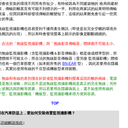
卻會依安裝的環境不同而有所短少，有時候因為不同建築物的 格局與建材
素，傳輸距離甚至有可能不到標示的一半。利用在商家試的結果明明傳輸
很遠，但買回家時卻發現傳輸距離變短了，這樣的結果難免會引起一些買
方的爭議。
無線監視攝影機也容易受到干擾而產生雜訊（即使是在完全空曠的環境亦
免雜訊的出現），所以有時會發現螢幕上顯示的影像是斷斷續續的。
，合法的「無線監視攝影機」與「無線影音傳輸器」體積都不可能太小。
的無線監視攝影機（含監視攝影機＆影音傳輸器）都是做成標準型的，所
體體積不可能太小；而合法的無線影音傳輸器（需另接 監視攝影機）體積
的也有一個巴掌那麼大（如本館所售的
BN-EAR
型），因此若要用在隱藏
上，其實比使用有線的干豆型或機板型來得困難。
：
無線和有線的差別僅在於節省監視攝影機到螢幕這段距離的佈線
，電源
還是無法省略，所以並不是說無線監視攝影機就是真正的完全無線；另外
上述雜訊與距離等因素，所以若要用在隱藏偽裝上，還不如使用有線的
干型」監視攝影機或「機板型」監視攝影機來得方便與容易。
TOP
用在汽車防盜上，要如何安裝佈置監視攝影機？
（
詳細解說按此
）