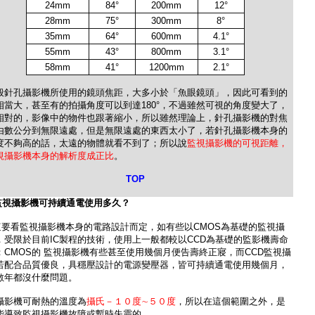
24mm
84°
200mm
12°
28mm
75°
300mm
8°
35mm
64°
600mm
4.1°
55mm
43°
800mm
3.1°
58mm
41°
1200mm
2.1°
般針孔攝影機所使用的鏡頭焦距，大多小於「魚眼鏡頭」，因此可看到的
相當大，甚至有的拍攝角度可以到達180°
，不過雖然可視的角度變大了，
相對的，影像中的物件也跟著縮小，所以雖然理論上，針孔攝影機的對焦
由數公分到無限遠處，但是無限遠處的東西太小了，若針孔攝影機本身的
度不夠高的話，太遠的物體就看不到了；所以說
監視攝影機的可視距離，
視攝影機本身的解析度成正比
。
TOP
監視攝影機
可持續通電使用多久？
這要看監視攝影機本身的電路設計而定，如有些以CMOS為基礎的監視攝
，受限於目前IC製程的技術，使用上一般都較以CCD為基礎的監影機壽命
；CMOS的 監視攝影機有些甚至使用幾個月便告壽終正寢，而CCD監視攝
若配合品質優良，具穩壓設計的電源變壓器，皆可持續通電使用幾個月，
數年都沒什麼問題。
攝影機可耐熱的溫度為
攝氏－１０度∼５０度
，所以在這個範圍之外，是
能導致監視攝影機故障或暫時失靈的。