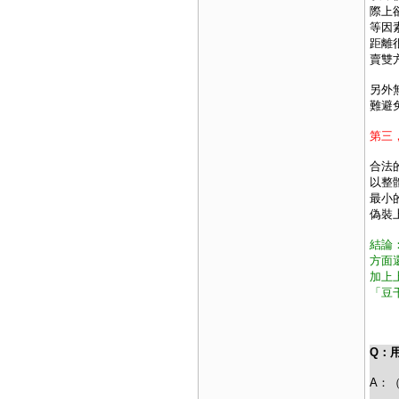
際上
等因
距離
賣雙
另外
難避
第三
合法
以整
最小
偽裝
結論
方面
加上
「豆
Q：
A：