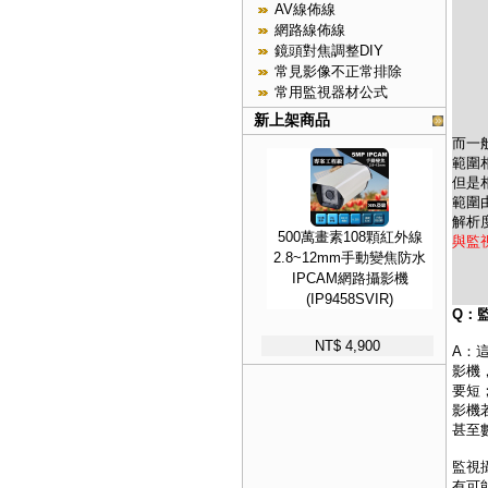
AV線佈線
網路線佈線
鏡頭對焦調整DIY
常見影像不正常排除
常用監視器材公式
新上架商品
而
一
範圍
但是
範圍
解析
500萬畫素108顆紅外線
與監
2.8~12mm手動變焦防水
IPCAM網路攝影機
(IP9458SVIR)
Q：
NT$ 4,900
A：
影機
要短
影機
甚至
監視
有可