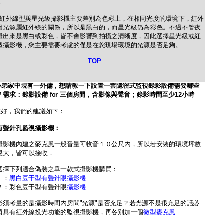
)。
線型與星光級攝影機主要差別為色彩上，在相同光度的環境下，紅外
因光源屬紅外線的關係，所以是黑白的，而星光級仍為彩色。不過不管夜
攝出來是黑白或彩色，皆不會影響到拍攝之清晰度，因此選擇星光級或紅
型攝影機，您主要需要考慮的僅是在您現場環境的光源是否足夠。
TOP
小
弟家中現有一外傭，想請教一下設置一套隱密式監視錄影設備需要哪些
？需求：錄影設備 for 三個房間，含影像與聲音；錄影時間至少12小時
您好，我們的建議如下：
有聲針孔監視攝影機：
攝影機內建之麥克風一般音量可收音１０公尺內，所以若安裝的環境坪數
很大，皆可以接收．
選擇下列適合偽裝之單一款式攝影機購買：
１：
黑白豆干型有聲針眼攝影機
２：
彩色豆干型有聲針眼
攝影機
必須考量的是攝影時間內房間"光源"是否充足？若光源不是很充足的話必
買具有紅外線投光功能的監視攝影機，再各別加一個
微型麥克風