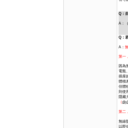
Q：
A：
Q：
A：
第一
因為
電瓶
插座
體積
但體
則使
隱藏
（
d
第二
無線
以即