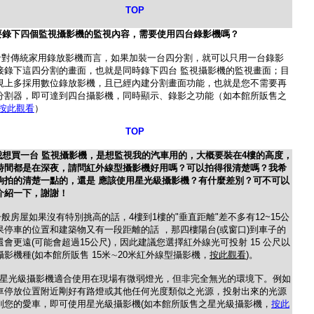
TOP
要錄下四個監視攝影機的監視內容，需要使用四台錄影機嗎？
針對傳統家用錄放影機而言，如果加裝一台四分割，就可以只用一台錄影
接錄下這四分割的畫面，也就是同時錄下四台 監視攝影機的監視畫面；目
視上多採用數位錄放影機，且已經內建分割畫面功能，也就是您不需要再
分割器，即可達到四台攝影機，同時顯示、錄影之功能（如本館所販售之
按此觀看
）
TOP
我想買一台 監視攝影機，是想監視我的汽車用的，大概要裝在4樓的高度，
時間都是在深夜，請問紅外線型攝影機好用嗎？可以拍得很清楚嗎？我希
夠拍的清楚一點的，還是 應該使用星光級攝影機？有什麼差別？可不可以
介紹一下，謝謝！
一般房屋如果沒有特別挑高的話，4樓到1樓的"垂直距離"差不多有12~15公
果停車的位置和建築物又有一段距離的話 ，那四樓陽台(或窗口)到車子的
還會更遠(可能會超過15公尺)，因此建議您選擇紅外線光可投射 15 公尺以
攝影機種(如本館所販售 15米∼20米紅外線型攝影機，
按此觀看
)。
級攝影機適合使用在現場有微弱燈光，但非完全無光的環境下。例如
車停放位置附近剛好有路燈或其他任何光度類似之光源，投射出來的光源
到您的愛車，即可使用星光級攝影機(如本館所販售之星光級攝影機，
按此