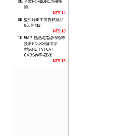
08.
台製F公轉BNC母轉接
頭
NT$ 14
09.
監視錄影中警告標誌貼
紙-現代版
NT$ 10
10.
5MP 雙絞網路線傳輸轉
換器BNC公頭(祼線
型)AHD TVI CVI
CVBS(WR-ZB3)
NT$ 16