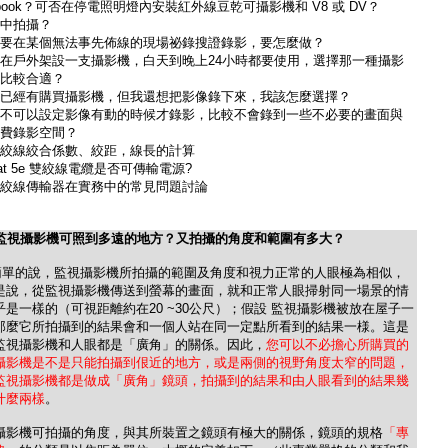
book？可否在停電照明燈內安裝紅外線豆乾可攝影機和 V8 或 DV？
中拍攝？
要在某個無法事先佈線的現場祕錄搜證錄影，要怎麼做？
在戶外架設一支攝影機，白天到晚上24小時都要使用，選擇那一種攝影
比較合適？
已經有購買攝影機，但我還想把影像錄下來，我該怎麼選擇？
不可以設定影像有動的時候才錄影，比較不會錄到一些不必要的畫面與
費錄影空間？
絞線絞合係數、絞距，線長的計算
at 5e 雙絞線電纜是否可傳輸電源?
絞線傳輸器在實務中的常見問題討論
 監視攝影機可照到多遠的地方？又拍攝的角度和範圍有多大？
簡單的說，監視攝影機所拍攝的範圍及角度和視力正常的人眼極為相似，
是說，從監視攝影機傳送到螢幕的畫面，就和正常人眼掃射同一場景的情
乎是一樣的（可視距離約在20 ~30公尺）；假設 監視攝影機被放在屋子一
那麼它所拍攝到的結果會和一個人站在同一定點所看到的結果一様。這是
監視攝影機和人眼都是「廣角」的關係。因此，
您可以不必擔心所購買的
攝影機是不是只能拍攝到佷近的地方，或是兩側的視野角度太窄的問題，
監視攝影機都是做成「廣角」鏡頭，拍攝到的結果和由人眼看到的結果幾
什麼兩樣
。
攝影機可拍攝的角度，與其所裝置之鏡頭有極大的關係，鏡頭的規格
「專