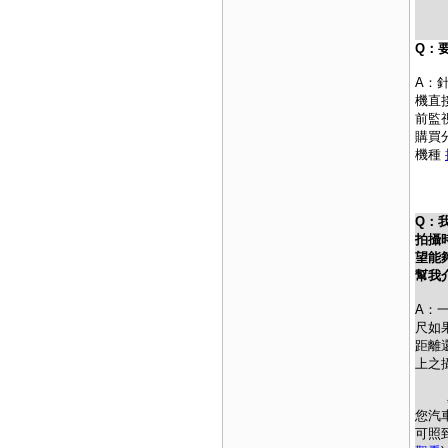
Q：
A：
機直
前監
購買
機種
Q：
拍攝
望能
幫我
A：
尺如
距離
上之
星光
您汽
可照