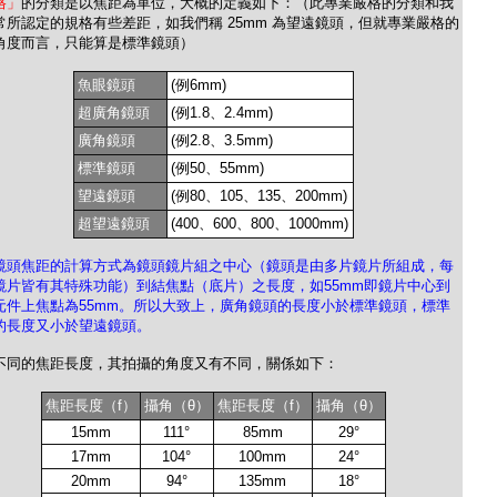
格」
的分類是以焦距為單位，大概的定義如下：（此專業嚴格的分類和我
常所認定的規格有些差距，如我們稱 25mm 為望遠鏡頭，但就專業嚴格的
角度而言，只能算是標準鏡頭）
魚眼鏡頭
(例6mm)
超廣角鏡頭
(例1.8、2.4mm)
廣角鏡頭
(例2.8、3.5mm)
標準鏡頭
(例50、55mm)
望遠鏡頭
(例80、105、135、200mm)
超望遠鏡頭
(400、600、800、1000mm)
鏡頭焦距的計算方式為鏡頭鏡片組之中心（鏡頭是由多片鏡片所組成，每
鏡片皆有其特殊功能）到結焦點（底片）之長度，如55mm即鏡片中心到
元件上焦點為55mm。所以大致上，廣角鏡頭的長度小於標準鏡頭，標準
的長度又小於望遠鏡頭。
不同的焦距長度，其拍攝的角度又有不同，關係如下：
焦距長度（f）
攝角（θ）
焦距長度（f）
攝角（θ）
15mm
111°
85mm
29°
17mm
104°
100mm
24°
20mm
94°
135mm
18°