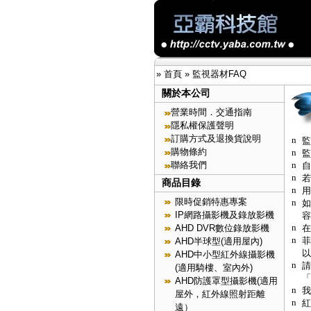
»
首頁
»
監視器材FAQ
關於本公司
營業時間．交通指南
隱私權保護聲明
訂購方式及退換貨說明
n
監
購物條約
n
監
n
聯絡我們
自
n
若
商品目錄
n
用
限時促銷特惠專案
n
如
IP網路攝影機及錄放影機
容
n
在
AHD DVR數位錄放影機
n
菲
AHD半球型(適用屋內)
以
AHD中小型紅外線攝影機
n
請
(適用騎樓、室內外)
「
AHD防護罩型攝影機(適用
n
我
屋外，紅外線照射距離
n
紅
遠）