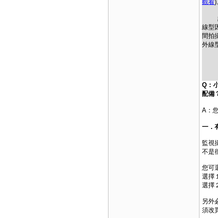
觀看
紅外
線型
間拍
外線
Q：
配備
A：
一．
監視
不是
您可
選擇
選擇
另外
須改