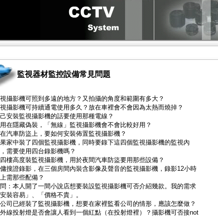
監視器材監控設備常見問題
視攝影機可照到多遠的地方？又拍攝的角度和範圍有多大？
視攝影機可持續通電使用多久？放在車裡會不會因為太熱而燒掉？
己安裝監視攝影機的話要使用那種電線？
用在隱藏偽裝，「無線」監視攝影機會不會比較好用？
在汽車防盜上，要如何安裝佈置監視攝影機？
果家中裝了四個監視攝影機，同時要錄下這四個監視攝影機的監視內
，需要使用四台錄影機嗎？
四樓高度裝監視攝影機，用於夜間汽車防盜要用那些設備？
傭搜證錄影，在三個房間內裝含影像及聲音的監視攝影機，錄影12小時
上需那些配備？
問：本人開了一間小說店想要裝設監視攝影機可否介紹幾款。我的需求
安裝容易」、「價格不貴」。
公司已經裝了監視攝影機，想要在家裡監看公司的情形，應該怎麼做？
外線投射燈是否會讓人看到一個紅點（在投射燈裡）？攝影機可否接not