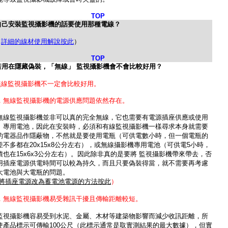
TOP
自己安裝監視攝影機的話要使用那種電線？
（
詳細的線材使用解說按此
）
TOP
若用在隱藏偽裝，「無線」 監視攝影機會不會比較好用？
無線監視攝影機不一定會比較好用。
，無線監視攝影機的電源供應問題依然存在。
無線監視攝影機並非可以真的完全無線，它也需要有電源插座供應或使用
、專用電池，因此在安裝時，必須和有線監視攝影機一樣尋求本身就需要
的電器品作隱蔽物，不然就是要使用電瓶（可供電數小時，但一個電瓶的
差不多都在20x15x8公分左右），或無線攝影機專用電池（可供電5小時，
積也在15x6x3公分左右）。因此除非真的是要將 監視攝影機帶來帶去，否
用插座電源供電時間可以較為持久，而且只要偽裝得當，就不需要再考慮
大電池與大電瓶的問題。
iy將插座電源改為蓄電池電源的方法按此
）
，無線監視攝影機易受雜訊干擾且傳輸距離較短。
監視攝影機容易受到水泥、金屬、木材等建築物影響而減少收訊距離，所
使產品標示可傳輸100公尺（此標示通常是取實測結果的最大數據），但實