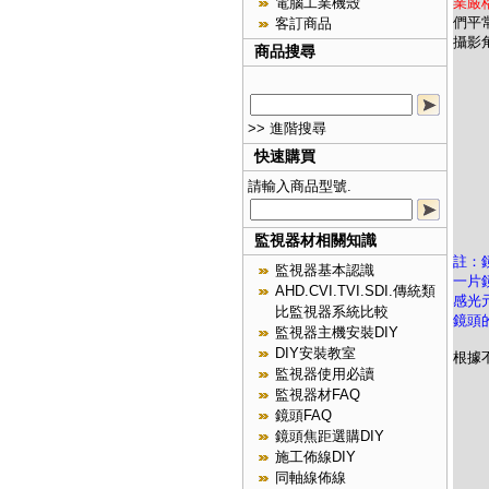
業嚴
電腦工業機殼
們平
客訂商品
攝影
商品搜尋
>> 進階搜尋
快速購買
請輸入商品型號.
監視器材相關知識
註：
監視器基本認識
一片
AHD.CVI.TVI.SDI.傳統類
感光
比監視器系統比較
鏡頭
監視器主機安裝DIY
DIY安裝教室
根據
監視器使用必讀
監視器材FAQ
鏡頭FAQ
鏡頭焦距選購DIY
施工佈線DIY
同軸線佈線