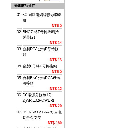
暢銷商品排行
01.
5C 同軸電纜線接頭套環
組
NT$ 5
02.
BNC公轉F母轉接頭(台
製長版)
NT$ 14
03.
台製RCA公轉F母轉接
頭
NT$ 13
04.
台製F母轉F母轉接頭
NT$ 5
05.
台製BNC公轉RCA母轉
轉接頭
NT$ 12
06.
DC電源分接線1分
2(WR-102POWER)
NT$ 20
07.
(PERI-BK205N-W) 白色
鋁合金支架
NT$ 180