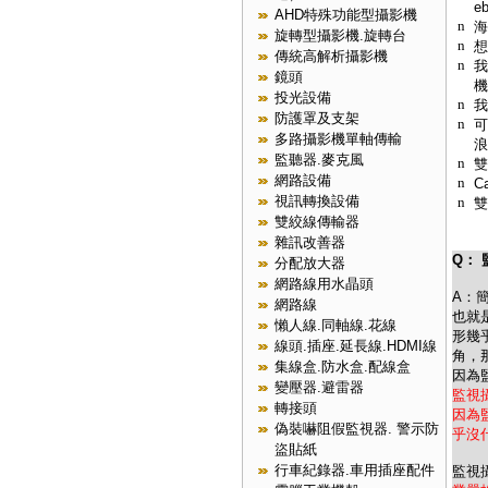
e
AHD特殊功能型攝影機
n
海
旋轉型攝影機.旋轉台
n
想
傳統高解析攝影機
n
我
鏡頭
機
投光設備
n
我
防護罩及支架
n
可
多路攝影機單軸傳輸
浪
監聽器.麥克風
n
雙
網路設備
n
C
視訊轉換設備
n
雙
雙絞線傳輸器
雜訊改善器
Q：
分配放大器
網路線用水晶頭
A：
網路線
也就
懶人線.同軸線.花線
形幾
線頭.插座.延長線.HDMI線
角，
集線盒.防水盒.配線盒
因為
變壓器.避雷器
監視
轉接頭
因為
偽裝嚇阻假監視器. 警示防
乎沒
盜貼紙
行車紀錄器.車用插座配件
監視