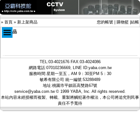
»
首頁
»
新上架商品
您的帳號
|
購物籃
|
結帳
新商品
商品目錄
限時促銷特惠專案
TEL:
03-4021676
FAX:03-4024086
IP網路攝影機及錄放影機
網路電話:07010236669, LINE ID:
yaba.com.tw
AHD DVR數位錄放影機
服務時間:星期一至五，AM 9：30至PM 5：30
AHD半球型(適用屋內)
敏希有限公司 統一編號:53288489
AHD中小型紅外線攝影機(適用騎樓、室內外)
地址:桃園市平鎮區高雙路67號
AHD防護罩型攝影機(適用屋外，紅外線照射
service@yaba.com.tw
© 1999
YABA
, Inc. All rights reserved.
距離遠）
本站內容未經授權而複製、轉載、重製將觸犯著作權法，本公司將追究刑民事
AHD特殊功能型攝影機
責任不予寬待
旋轉型攝影機.旋轉台
傳統高解析攝影機
鏡頭
投光設備
防護罩及支架
多路攝影機單軸傳輸