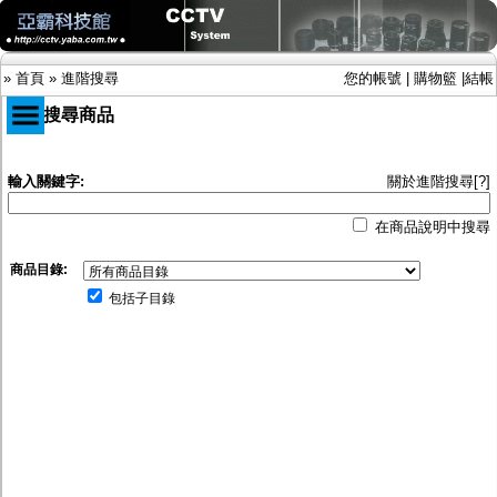
»
首頁
»
進階搜尋
您的帳號
|
購物籃
|
結帳
進階搜尋商品
商品目錄
輸入關鍵字:
關於進階搜尋[?]
限時促銷特惠專案
在商品說明中搜尋
IP網路攝影機及錄放影機
AHD DVR數位錄放影機
商品目錄:
AHD半球型(適用屋內)
AHD中小型紅外線攝影機(適用騎樓、室內外)
包括子目錄
AHD防護罩型攝影機(適用屋外，紅外線照射
距離遠）
AHD特殊功能型攝影機
旋轉型攝影機.旋轉台
傳統高解析攝影機
鏡頭
投光設備
防護罩及支架
多路攝影機單軸傳輸