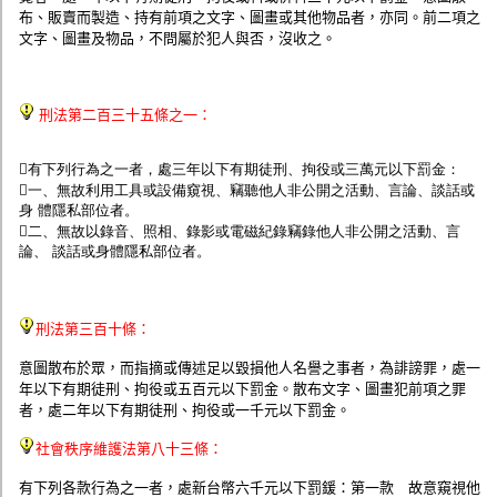
監聽器.麥克風
布、販賣而製造、持有前項之文字、圖畫或其他物品者，亦同。前二項之
網路設備
文字、圖畫及物品，不問屬於犯人與否，沒收之。
視訊轉換設備
雙絞線傳輸器
雜訊改善器
分配放大器
刑法第二百三十五條之一：
網路線用水晶頭
網路線
有下列行為之一者，處三年以下有期徒刑、拘役或三萬元以下罰金：
懶人線.同軸線.花線
一、無故利用工具或設備窺視、竊聽他人非公開之活動、言論、談話或
線頭.插座.延長線.HDMI線
身 體隱私部位者。
集線盒.防水盒.配線盒
二、無故以錄音、照相、錄影或電磁紀錄竊錄他人非公開之活動、言
變壓器.避雷器
論、 談話或身體隱私部位者。
轉接頭
偽裝嚇阻假監視器. 警示防盜貼紙
行車紀錄器.車用插座配件
電腦工業機殼
刑法第三百十條：
客訂商品
意圖散布於眾，而指摘或傳述足以毀損他人名譽之事者，為誹謗罪，處一
年以下有期徒刑、拘役或五百元以下罰金。散布文字、圖畫犯前項之罪
者，處二年以下有期徒刑、拘役或一千元以下罰金。
社會秩序維護法第八十三條：
有下列各款行為之一者，處新台幣六千元以下罰鍰：第一款 故意窺視他