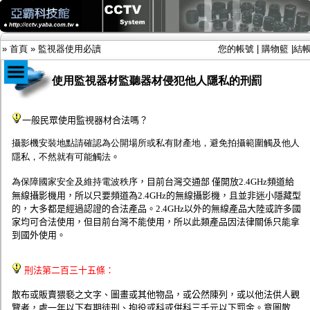
»
首頁
»
監視器使用必讀
您的帳號
|
購物籃
|
結
使用監視器材監聽器材侵犯他人隱私的刑罰
商品目錄
一般民眾使用監視器材合法嗎？
限時促銷特惠專案
攝影機安裝地點請確認為公開場所或私有財產地，避免拍攝範圍觸及他人
IP網路攝影機及錄放影機
隱私，不然就有可能觸法
。
AHD DVR數位錄放影機
AHD半球型(適用屋內)
為保障國家安全及維持電波秩序
，目前台灣交通部 僅開放2.4GHz頻道給
AHD中小型紅外線攝影機(適用騎樓、室內外)
無線攝影機用，所以只要頻道為2.4GHz的無線攝影機，且並非迷小隱藏型
AHD防護罩型攝影機(適用屋外，紅外線照射
的，大多都是經過認證的合法產品。2.4GHz以外的無線產品大陸或許多國
距離遠）
家均可合法使用，但目前台灣不能使用，所以此類產品因法律關係只能拿
AHD特殊功能型攝影機
到國外使用。
旋轉型攝影機.旋轉台
傳統高解析攝影機
鏡頭
刑法第二百三十五條：
投光設備
防護罩及支架
散布或販賣猥褻之文字、圖畫或其他物品，或公然陳列，或以他法供人觀
多路攝影機單軸傳輸
覽者，處一年以下有期徒刑、拘役或科或併科三千元以下罰金。意圖散