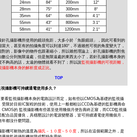
24mm
84°
200mm
12°
28mm
75°
300mm
8°
35mm
64°
600mm
4.1°
55mm
43°
800mm
3.1°
58mm
41°
1200mm
2.1°
般針孔攝影機所使用的鏡頭焦距，大多小於「魚眼鏡頭」，因此可看到的
相當大，甚至有的拍攝角度可以到達180°
，不過雖然可視的角度變大了，
相對的，影像中的物件也跟著縮小，所以雖然理論上，針孔攝影機的對焦
由數公分到無限遠處，但是無限遠處的東西太小了，若針孔攝影機本身的
度不夠高的話，太遠的物體就看不到了；所以說
監視攝影機的可視距離，
視攝影機本身的解析度成正比
。
TOP
監視攝影機
可持續通電使用多久？
這要看監視攝影機本身的電路設計而定，如有些以CMOS為基礎的監視攝
，受限於目前IC製程的技術，使用上一般都較以CCD為基礎的監影機壽命
；CMOS的 監視攝影機有些甚至使用幾個月便告壽終正寢，而CCD監視攝
若配合品質優良，具穩壓設計的電源變壓器，皆可持續通電使用幾個月，
數年都沒什麼問題。
攝影機可耐熱的溫度為
攝氏－１０度∼５０度
，所以在這個範圍之外，是
能導致監視攝影機故障或暫時失靈的。