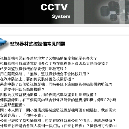
監視器材監控設備常見問題
視攝影機可照到多遠的地方？又拍攝的角度和範圍有多大？
視攝影機可持續通電使用多久？放在車裡會不會因為太熱而燒掉？
己安裝監視攝影機的話要使用那種電線？
用在隱藏偽裝，「無線」監視攝影機會不會比較好用？
在汽車防盜上，要如何安裝佈置監視攝影機？
果家中裝了四個監視攝影機，同時要錄下這四個監視攝影機的監視內
，需要使用四台錄影機嗎？
四樓高度裝監視攝影機，用於夜間汽車防盜要用那些設備？
傭搜證錄影，在三個房間內裝含影像及聲音的監視攝影機，錄影12小時
上需那些配備？
問：本人開了一間小說店想要裝設監視攝影機可否介紹幾款。我的需求
安裝容易」、「價格不貴」。
公司已經裝了監視攝影機，想要在家裡監看公司的情形，應該怎麼做？
外線投射燈是否會讓人看到一個紅點（在投射燈裡）？攝影機可否接not