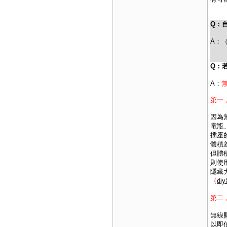
Q：
A：
Q：
A：
第一
因為
電瓶
插座
體積
但體
則使
隱藏
（
d
第二
無線
以即