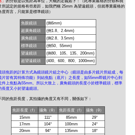
格」
的分類是以焦距為單位，大概的定義如下：（此專業嚴格的分類和我
常所認定的規格有些差距，如我們稱 25mm 為望遠鏡頭，但就專業嚴格的
角度而言，只能算是標準鏡頭）
魚眼鏡頭
(例6mm)
超廣角鏡頭
(例1.8、2.4mm)
廣角鏡頭
(例2.8、3.5mm)
標準鏡頭
(例50、55mm)
望遠鏡頭
(例80、105、135、200mm)
超望遠鏡頭
(400、600、800、1000mm)
鏡頭焦距的計算方式為鏡頭鏡片組之中心（鏡頭是由多片鏡片所組成，每
鏡片皆有其特殊功能）到結焦點（底片）之長度，如55mm即鏡片中心到
元件上焦點為55mm。所以大致上，廣角鏡頭的長度小於標準鏡頭，標準
的長度又小於望遠鏡頭。
不同的焦距長度，其拍攝的角度又有不同，關係如下：
焦距長度（f）
攝角（θ）
焦距長度（f）
攝角（θ）
15mm
111°
85mm
29°
17mm
104°
100mm
24°
20mm
94°
135mm
18°