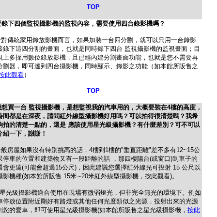
TOP
要錄下四個監視攝影機的監視內容，需要使用四台錄影機嗎？
針對傳統家用錄放影機而言，如果加裝一台四分割，就可以只用一台錄影
接錄下這四分割的畫面，也就是同時錄下四台 監視攝影機的監視畫面；目
視上多採用數位錄放影機，且已經內建分割畫面功能，也就是您不需要再
分割器，即可達到四台攝影機，同時顯示、錄影之功能（如本館所販售之
按此觀看
）
TOP
我想買一台 監視攝影機，是想監視我的汽車用的，大概要裝在4樓的高度，
時間都是在深夜，請問紅外線型攝影機好用嗎？可以拍得很清楚嗎？我希
夠拍的清楚一點的，還是 應該使用星光級攝影機？有什麼差別？可不可以
介紹一下，謝謝！
一般房屋如果沒有特別挑高的話，4樓到1樓的"垂直距離"差不多有12~15公
果停車的位置和建築物又有一段距離的話 ，那四樓陽台(或窗口)到車子的
還會更遠(可能會超過15公尺)，因此建議您選擇紅外線光可投射 15 公尺以
攝影機種(如本館所販售 15米∼20米紅外線型攝影機，
按此觀看
)。
級攝影機適合使用在現場有微弱燈光，但非完全無光的環境下。例如
車停放位置附近剛好有路燈或其他任何光度類似之光源，投射出來的光源
到您的愛車，即可使用星光級攝影機(如本館所販售之星光級攝影機，
按此