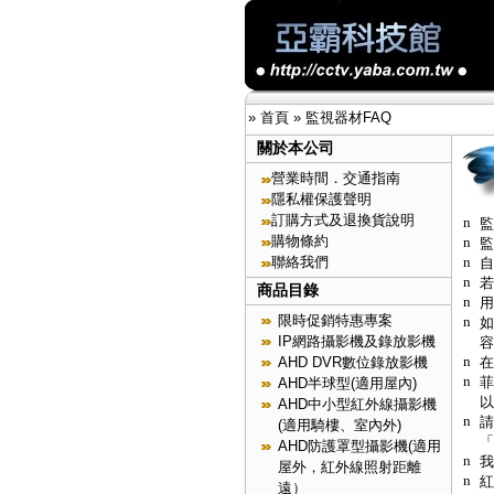
»
首頁
»
監視器材FAQ
關於本公司
營業時間．交通指南
隱私權保護聲明
訂購方式及退換貨說明
n
監
購物條約
n
監
n
聯絡我們
自
n
若
商品目錄
n
用
限時促銷特惠專案
n
如
IP網路攝影機及錄放影機
容
n
在
AHD DVR數位錄放影機
n
菲
AHD半球型(適用屋內)
以
AHD中小型紅外線攝影機
n
請
(適用騎樓、室內外)
「
AHD防護罩型攝影機(適用
n
我
屋外，紅外線照射距離
n
紅
遠）