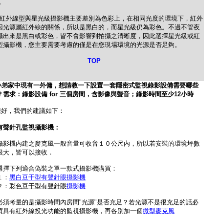
)。
線型與星光級攝影機主要差別為色彩上，在相同光度的環境下，紅外
因光源屬紅外線的關係，所以是黑白的，而星光級仍為彩色。不過不管夜
攝出來是黑白或彩色，皆不會影響到拍攝之清晰度，因此選擇星光級或紅
型攝影機，您主要需要考慮的僅是在您現場環境的光源是否足夠。
TOP
小
弟家中現有一外傭，想請教一下設置一套隱密式監視錄影設備需要哪些
？需求：錄影設備 for 三個房間，含影像與聲音；錄影時間至少12小時
您好，我們的建議如下：
有聲針孔監視攝影機：
攝影機內建之麥克風一般音量可收音１０公尺內，所以若安裝的環境坪數
很大，皆可以接收．
選擇下列適合偽裝之單一款式攝影機購買：
１：
黑白豆干型有聲針眼攝影機
２：
彩色豆干型有聲針眼
攝影機
必須考量的是攝影時間內房間"光源"是否充足？若光源不是很充足的話必
買具有紅外線投光功能的監視攝影機，再各別加一個
微型麥克風