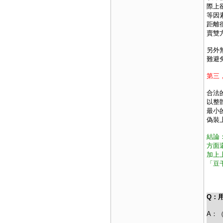
際上
等因
距離
賣雙
另外
難避
第三
合法
以整
最小
偽裝
結論
方面
加上
「豆
Q：
A：