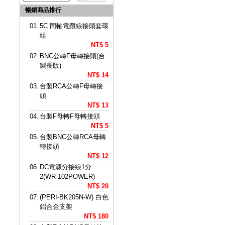
暢銷商品排行
01.
5C 同軸電纜線接頭套環
組
NT$ 5
02.
BNC公轉F母轉接頭(台
製長版)
NT$ 14
03.
台製RCA公轉F母轉接
頭
NT$ 13
04.
台製F母轉F母轉接頭
NT$ 5
05.
台製BNC公轉RCA母轉
轉接頭
NT$ 12
06.
DC電源分接線1分
2(WR-102POWER)
NT$ 20
07.
(PERI-BK205N-W) 白色
鋁合金支架
NT$ 180