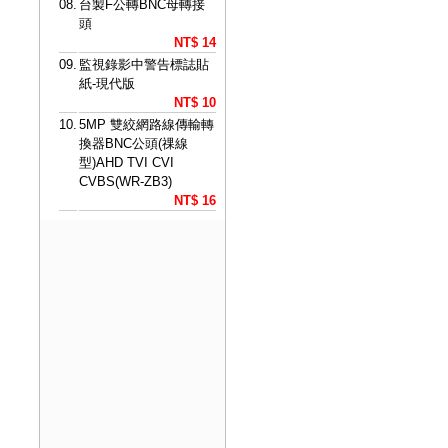
08.
台製F公轉BNC母轉接
頭
NT$ 14
09.
監視錄影中警告標誌貼
紙-現代版
NT$ 10
10.
5MP 雙絞網路線傳輸轉
換器BNC公頭(祼線
型)AHD TVI CVI
CVBS(WR-ZB3)
NT$ 16