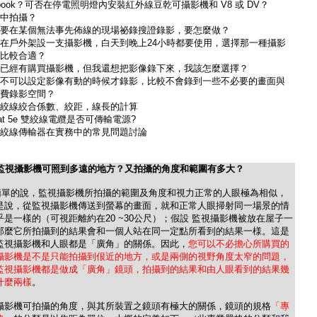
book？可否在停電照明燈內安裝紅外線豆乾可攝影機和 V8 或 DV？
中拍攝？
要在某個無法事先佈線的現場祕錄搜證錄影，要怎麼做？
在戶外架設一支攝影機，白天到晚上24小時都要使用，選擇那一種攝影
比較合適？
已經有購買攝影機，但我還想把影像錄下來，我該怎麼選擇？
不可以設定影像有動的時候才錄影，比較不會錄到一些不必要的畫面與
費錄影空間？
絞線絞合係數、絞距，線長的計算
at 5e 雙絞線電纜是否可傳輸電源?
絞線傳輸器在實務中的常見問題討論
 監視攝影機可照到多遠的地方？又拍攝的角度和範圍有多大？
簡單的說，監視攝影機所拍攝的範圍及角度和視力正常的人眼極為相似，
是說，從監視攝影機傳送到螢幕的畫面，就和正常人眼掃射同一場景的情
乎是一樣的（可視距離約在20 ~30公尺）；假設 監視攝影機被放在屋子一
那麼它所拍攝到的結果會和一個人站在同一定點所看到的結果一様。這是
監視攝影機和人眼都是「廣角」的關係。因此，
您可以不必擔心所購買的
攝影機是不是只能拍攝到佷近的地方，或是兩側的視野角度太窄的問題，
監視攝影機都是做成「廣角」鏡頭，拍攝到的結果和由人眼看到的結果幾
什麼兩樣
。
攝影機可拍攝的角度，與其所裝置之鏡頭有極大的關係，鏡頭的規格
「專