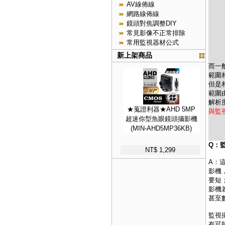
AV線佈線
網路線佈線
鏡頭對焦調整DIY
常見影像不正常排除
常用監視器材公式
新上架商品
而
一
範圍
但是
範圍
解析
★蒐證利器★AHD 5MP
與監
超迷你型魚眼鏡頭攝影機
(MIN-AHD5MP36KB)
Q：
NT$ 1,299
A：
影機
要短
影機
甚至
監視
有可