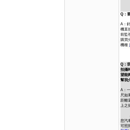
Q：
A：
機直
前監
購買
機種
Q：
拍攝
望能
幫我
A：
尺如
距離
上之
星光
您汽
可照