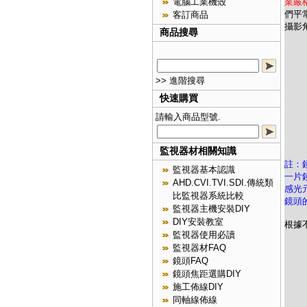
業嚴
電腦工業機殼
們平
客訂商品
攝影
商品搜尋
>> 進階搜尋
快速購買
請輸入商品型號.
監視器材相關知識
註：
監視器基本認識
一片
AHD.CVI.TVI.SDI.傳統類
感光
比監視器系統比較
鏡頭
監視器主機安裝DIY
DIY安裝教室
根據
監視器使用必讀
監視器材FAQ
鏡頭FAQ
鏡頭焦距選購DIY
施工佈線DIY
同軸線佈線