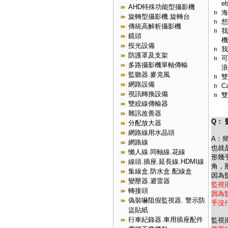
e
AHD特殊功能型攝影機
n
海
旋轉型攝影機.旋轉台
n
想
傳統高解析攝影機
n
我
鏡頭
機
投光設備
n
我
防護罩及支架
n
可
多路攝影機單軸傳輸
浪
監聽器.麥克風
n
雙
網路設備
n
C
視訊轉換設備
n
雙
雙絞線傳輸器
雜訊改善器
Q：
分配放大器
網路線用水晶頭
A：
網路線
也就
懶人線.同軸線.花線
形幾
線頭.插座.延長線.HDMI線
角，
集線盒.防水盒.配線盒
因為
變壓器.避雷器
監視
轉接頭
因為
偽裝嚇阻假監視器. 警示防
乎沒
盜貼紙
行車紀錄器.車用插座配件
監視