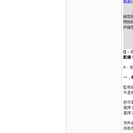
觀看
紅外
線型
間拍
外線
Q：
配備
A：
一．
監視
不是
您可
選擇
選擇
另外
須改