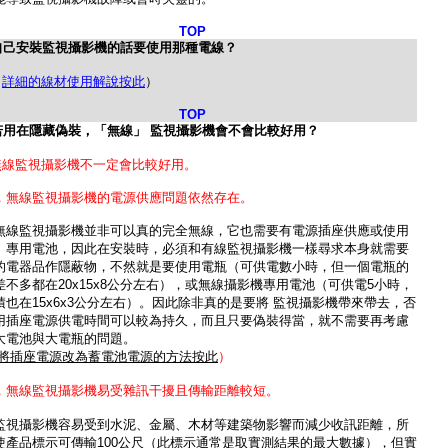
TOP
自己安裝監視攝影機的話要使用那種電線？
（
詳細的線材使用解說按此
）
TOP
若用在隱藏偽裝，「無線」 監視攝影機會不會比較好用？
無線監視攝影機不一定會比較好用。
，無線監視攝影機的電源供應問題依然存在。
無線監視攝影機並非可以真的完全無線，它也需要有電源插座供應或使用
、專用電池，因此在安裝時，必須和有線監視攝影機一樣尋求本身就需要
的電器品作隱蔽物，不然就是要使用電瓶（可供電數小時，但一個電瓶的
差不多都在20x15x8公分左右），或無線攝影機專用電池（可供電5小時，
積也在15x6x3公分左右）。因此除非真的是要將 監視攝影機帶來帶去，否
用插座電源供電時間可以較為持久，而且只要偽裝得當，就不需要再考慮
大電池與大電瓶的問題。
iy將插座電源改為蓄電池電源的方法按此
）
，無線監視攝影機易受雜訊干擾且傳輸距離較短。
監視攝影機容易受到水泥、金屬、木材等建築物影響而減少收訊距離，所
使產品標示可傳輸100公尺（此標示通常是取實測結果的最大數據），但實