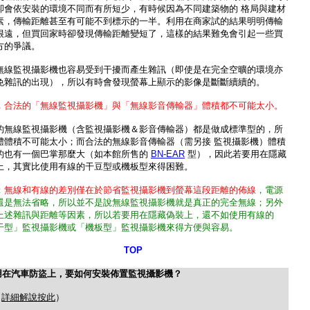
卻會依安裝的環境不同而有所短少，有時候因為不同建築物的 格局與建材
素，傳輸距離甚至有可能不到標示的一半。利用在商家試的結果明明傳輸
很遠，但買回家時卻發現傳輸距離變短了，這樣的結果難免會引起一些買
方的爭議。
無線監視攝影機也容易受到干擾而產生雜訊（即使是在完全空曠的環境亦
免雜訊的出現），所以有時會發現螢幕上顯示的影像是斷斷續續的。
，合法的「無線監視攝影機」與「無線影音傳輸器」體積都不可能太小。
的無線監視攝影機（含監視攝影機＆影音傳輸器）都是做成標準型的，所
體體積不可能太小；而合法的無線影音傳輸器（需另接 監視攝影機）體積
的也有一個巴掌那麼大（如本館所售的
BN-EAR
型），因此若要用在隱藏
上，其實比使用有線的干豆型或機板型來得困難。
：
無線和有線的差別僅在於節省監視攝影機到螢幕這段距離的佈線
，電源
還是無法省略，所以並不是說無線監視攝影機就是真正的完全無線；另外
上述雜訊與距離等因素，所以若要用在隱藏偽裝上，還不如使用有線的
干型」監視攝影機或「機板型」監視攝影機來得方便與容易。
TOP
用在汽車防盜上，要如何安裝佈置監視攝影機？
（
詳細解說按此
）