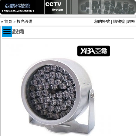
»
首頁
»
投光設備
您的帳號
|
購物籃
|
結帳
投光設備
商品目錄
限時促銷特惠專案
IP網路攝影機及錄放影機
AHD DVR數位錄放影機
AHD半球型(適用屋內)
AHD中小型紅外線攝影機(適用騎樓、室內外)
AHD防護罩型攝影機(適用屋外，紅外線照射
距離遠）
AHD特殊功能型攝影機
旋轉型攝影機.旋轉台
傳統高解析攝影機
鏡頭
投光設備
防護罩及支架
多路攝影機單軸傳輸