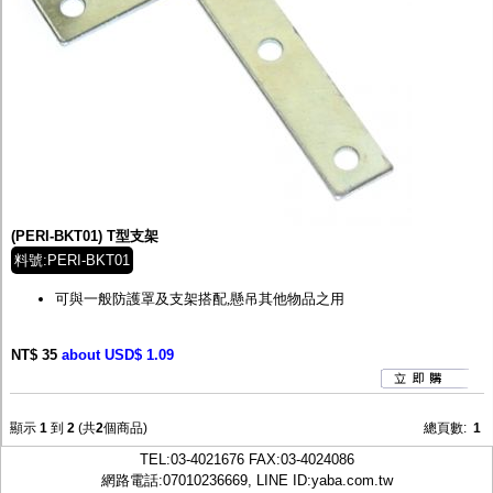
(PERI-BKT01) T型支架
料號:PERI-BKT01
可與一般防護罩及支架搭配,懸吊其他物品之用
NT$ 35
about USD$ 1.09
顯示
1
到
2
(共
2
個商品)
總頁數:
1
TEL:
03-4021676
FAX:03-4024086
網路電話:07010236669, LINE ID:
yaba.com.tw