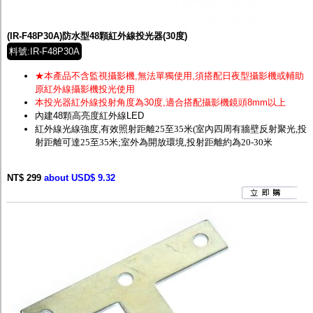
監聽器.麥克風
網路設備
視訊轉換設備
(IR-F48P30A)防水型48顆紅外線投光器(30度)
雙絞線傳輸器
料號:IR-F48P30A
雜訊改善器
分配放大器
★本產品不含監視攝影機,無法單獨使用,須搭配日夜型攝影機或輔助
網路線用水晶頭
原紅外線攝影機投光使用
網路線
本投光器紅外線投射角度為30度,適合搭配攝影機鏡頭
8mm以上
懶人線.同軸線.花線
內建48顆高亮度紅外線LED
線頭.插座.延長線.HDMI線
紅外線光線強度,有效照射距離25至35米
(室內四周有牆壁反射聚光,投
集線盒.防水盒.配線盒
射距離可達2
5至35米;
室外為開放環境,投射距離約為20-30米
變壓器.避雷器
轉接頭
NT$ 299
偽裝嚇阻假監視器. 警示防盜貼紙
about USD$ 9.32
行車紀錄器.車用插座配件
電腦工業機殼
客訂商品