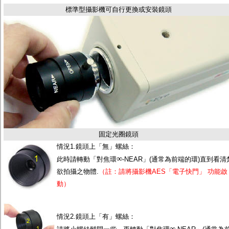
監聽器.麥克風
標準型攝影機可自行更換或安裝鏡頭
網路設備
視訊轉換設備
雙絞線傳輸器
雜訊改善器
分配放大器
網路線用水晶頭
網路線
懶人線.同軸線.花線
線頭.插座.延長線.HDMI線
集線盒.防水盒.配線盒
變壓器.避雷器
轉接頭
偽裝嚇阻假監視器. 警示防盜貼紙
固定光圈鏡頭
行車紀錄器.車用插座配件
情況1.鏡頭上「無」螺絲：
電腦工業機殼
∞
客訂商品
此時請轉動「對焦環
-NEAR」(通常為前端的環)直到看清
欲拍攝之物體.
（註：請將攝影機AES「電子快門」 功能啟
動）
情況2.鏡頭上「有」螺絲：
∞