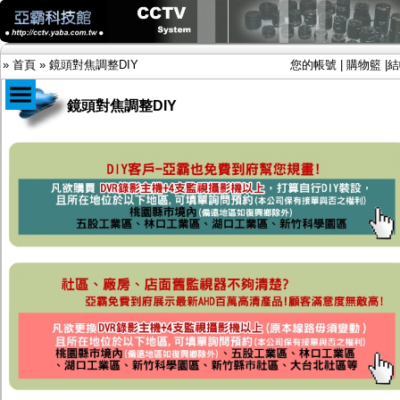
»
首頁
»
鏡頭對焦調整DIY
您的帳號
|
購物籃
|
結
鏡頭對焦調整DIY
商品目錄
限時促銷特惠專案
IP網路攝影機及錄放影機
AHD DVR數位錄放影機
AHD半球型(適用屋內)
AHD中小型紅外線攝影機(適用騎樓、室內外)
AHD防護罩型攝影機(適用屋外，紅外線照射
距離遠）
AHD特殊功能型攝影機
旋轉型攝影機.旋轉台
傳統高解析攝影機
鏡頭
投光設備
防護罩及支架
多路攝影機單軸傳輸