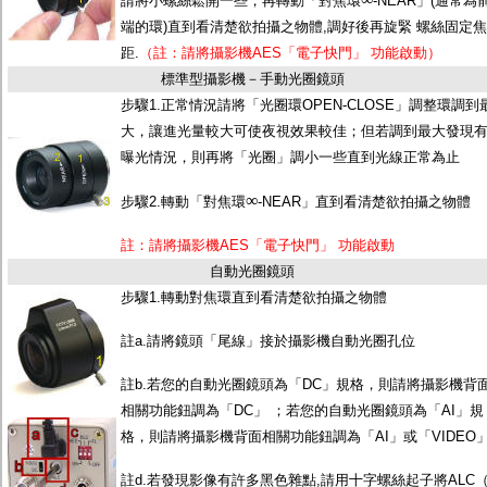
請將小螺絲鬆開一些，再轉動「對焦環
-NEAR」(通常為
端的環)直到看清楚欲拍攝之物體,調好後再旋緊 螺絲固定焦
距.
（註：請將攝影機AES「電子快門」 功能啟動）
標準型攝影機－手動光圈鏡頭
步驟1.正常情況請將「光圈環OPEN-CLOSE」調整環調到
大，讓進光量較大可使夜視效果較佳；但若調到最大發現
曝光情況，則再將「光圈」調小一些直到光線正常為止
∞
步驟2.轉動「對焦環
-NEAR」直到看清楚欲拍攝之物體
註：請將攝影機AES「電子快門」 功能啟動
自動光圈鏡頭
步驟1.轉動對焦環直到看清楚欲拍攝之物體
註a.請將鏡頭「尾線」接於攝影機自動光圈孔位
註b.若您的自動光圈鏡頭為「DC」規格，則請將攝影機背
相關功能鈕調為「DC」 ；若您的自動光圈鏡頭為「AI」規
格，則請將攝影機背面相關功能鈕調為「AI」或「VIDEO
註d.若發現影像有許多黑色雜點,請用十字螺絲起子將ALC（