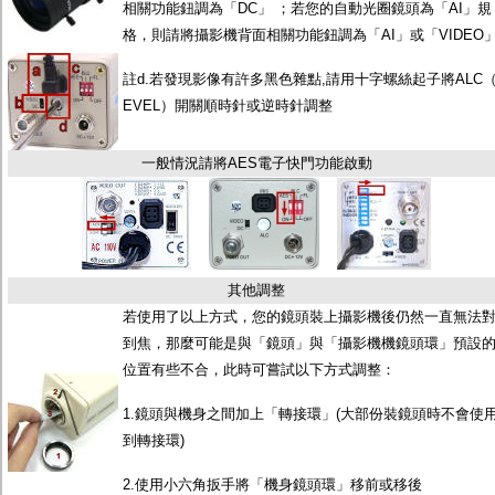
相關功能鈕調為「DC」 ；若您的自動光圈鏡頭為「AI」規
格，則請將攝影機背面相關功能鈕調為「AI」或「VIDEO
註d.若發現影像有許多黑色雜點,請用十字螺絲起子將ALC（
EVEL）開關順時針或逆時針調整
一般情況請將AES電子快門功能啟動
其他調整
若使用了以上方式，您的鏡頭裝上攝影機後仍然一直無法
到焦，那麼可能是與「鏡頭」與「攝影機機鏡頭環」預設
位置有些不合，此時可嘗試以下方式調整：
1.鏡頭與機身之間加上「轉接環」(大部份裝鏡頭時不會使
到轉接環)
2.使用小六角扳手將「機身鏡頭環」移前或移後