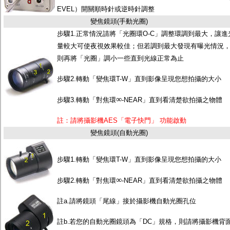
EVEL）開關順時針或逆時針調整
變焦鏡頭(手動光圈)
步驟1.正常情況請將「光圈環O-C」調整環調到最大，讓進
量較大可使夜視效果較佳；但若調到最大發現有曝光情況
則再將「光圈」調小一些直到光線正常為止
步驟2.轉動「變焦環T-W」直到影像呈現您想拍攝的大小
∞
步驟3.轉動「對焦環
-NEAR」直到看清楚欲拍攝之物體
註：請將攝影機AES「電子快門」 功能啟動
變焦鏡頭(自動光圈)
步驟1.轉動「變焦環T-W」直到影像呈現您想拍攝的大小
∞
步驟2.轉動「對焦環
-NEAR」直到看清楚欲拍攝之物體
註a.請將鏡頭「尾線」接於攝影機自動光圈孔位
註b.若您的自動光圈鏡頭為「DC」規格，則請將攝影機背