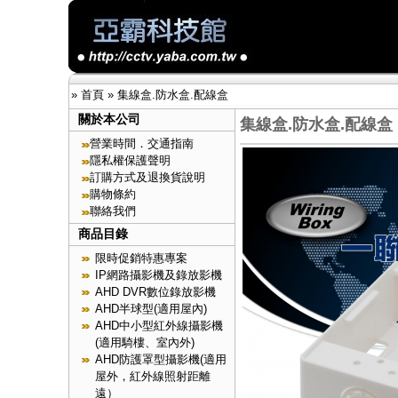
»
首頁
»
集線盒.防水盒.配線盒
關於本公司
集線盒.防水盒.配線盒
營業時間．交通指南
隱私權保護聲明
訂購方式及退換貨說明
購物條約
聯絡我們
商品目錄
限時促銷特惠專案
IP網路攝影機及錄放影機
AHD DVR數位錄放影機
AHD半球型(適用屋內)
AHD中小型紅外線攝影機
(適用騎樓、室內外)
AHD防護罩型攝影機(適用
屋外，紅外線照射距離
遠）