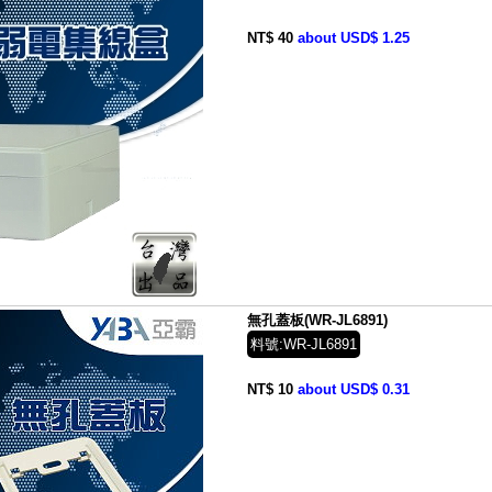
NT$ 40
about USD$ 1.25
無孔蓋板(WR-JL6891)
料號:WR-JL6891
NT$ 10
about USD$ 0.31