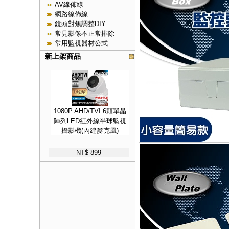
AV線佈線
網路線佈線
鏡頭對焦調整DIY
常見影像不正常排除
常用監視器材公式
新上架商品
1080P AHD/TVI 6顆單晶
陣列LED紅外線半球監視
攝影機(內建麥克風)
NT$ 899