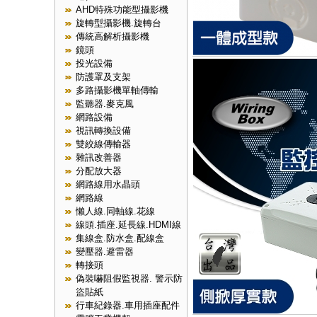
AHD特殊功能型攝影機
旋轉型攝影機.旋轉台
傳統高解析攝影機
鏡頭
投光設備
防護罩及支架
多路攝影機單軸傳輸
監聽器.麥克風
網路設備
視訊轉換設備
雙絞線傳輸器
雜訊改善器
分配放大器
網路線用水晶頭
網路線
懶人線.同軸線.花線
線頭.插座.延長線.HDMI線
集線盒.防水盒.配線盒
變壓器.避雷器
轉接頭
偽裝嚇阻假監視器. 警示防
盜貼紙
行車紀錄器.車用插座配件