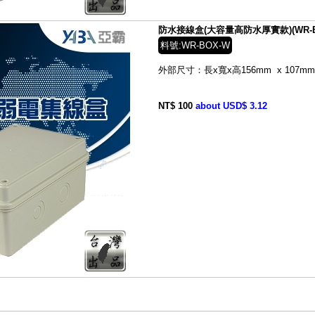
防水接線盒(大容量高防水厚實款)(WR-B
料號:WR-BOX-W
外部尺寸：長x寬x高156mm x 107mm 
NT$ 100
about USD$ 3.12