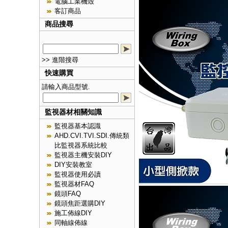
電腦工業機殼
客訂商品
商品搜尋
>> 進階搜尋
快速購買
請輸入商品型號.
監視器材相關知識
監視器基本認識
AHD.CVI.TVI.SDI.傳統類
比監視器系統比較
監視器主機安裝DIY
DIY安裝教室
監視器使用必讀
監視器材FAQ
鏡頭FAQ
鏡頭焦距選購DIY
施工佈線DIY
同軸線佈線