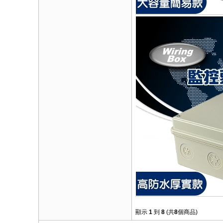
顯示
1
到
8
(共
8
個商品)