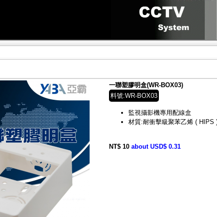
一聯塑膠明盒(WR-BOX03)
料號:WR-BOX03
監視攝影機專用配線盒
材質:耐衝擊級聚苯乙烯 ( HIPS 
NT$ 10
about USD$ 0.31