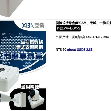
側掀式接線盒(IPCAM、半球、一體式支架
料號:WR-BOX-S
外圍尺寸：長×寬×高136×136×60mm
NT$ 90
about USD$ 2.81