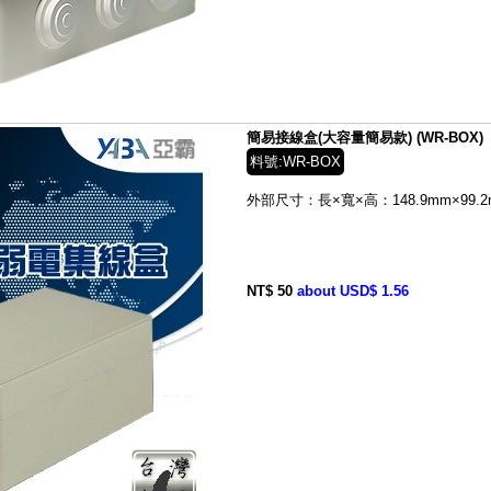
簡易接線盒(大容量簡易款) (WR-BOX)
料號:WR-BOX
外部尺寸：
長×寬×高：148.9mm×99.2
NT$ 50
about USD$ 1.56