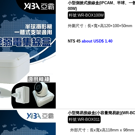
小型側掀式接線盒(IPCAM、半球、一體
00W)
料號:WR-BOX100W
外圍尺寸：長×寬×高
120×100×50
mm
NT$ 45
about USD$ 1.40
小型簡易接線盒(小容量簡易款)(WR-BOX
料號:WR-BOX011
外部尺寸：長x寬x高
118mm x 98mm