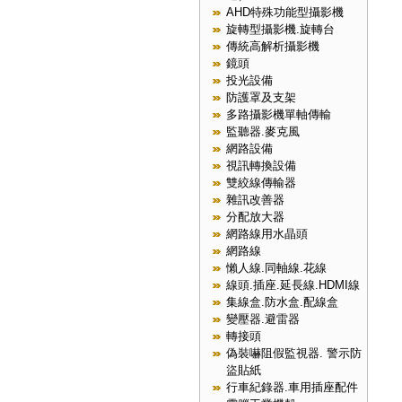
AHD特殊功能型攝影機
旋轉型攝影機.旋轉台
傳統高解析攝影機
鏡頭
投光設備
防護罩及支架
多路攝影機單軸傳輸
監聽器.麥克風
網路設備
視訊轉換設備
雙絞線傳輸器
雜訊改善器
分配放大器
網路線用水晶頭
網路線
懶人線.同軸線.花線
線頭.插座.延長線.HDMI線
集線盒.防水盒.配線盒
變壓器.避雷器
轉接頭
偽裝嚇阻假監視器. 警示防
盜貼紙
行車紀錄器.車用插座配件