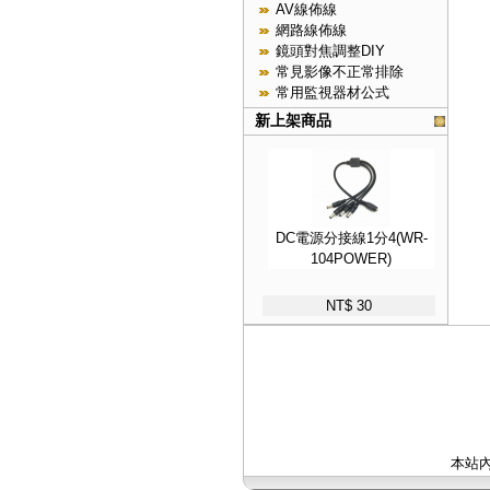
AV線佈線
網路線佈線
鏡頭對焦調整DIY
常見影像不正常排除
常用監視器材公式
新上架商品
DC電源分接線1分4(WR-
104POWER)
NT$ 30
本站