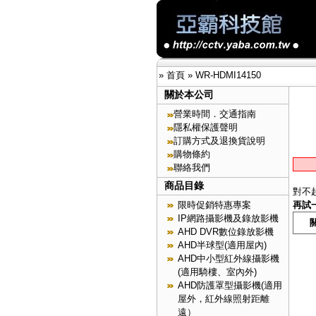
»
首頁
»
WR-HDMI14150
關於本公司
營業時間．交通指南
隱私權保護聲明
訂購方式及退換貨說明
購物條約
聯絡我們
商品目錄
對不
限時促銷特惠專案
再試
IP網路攝影機及錄放影機
AHD DVR數位錄放影機
AHD半球型(適用屋內)
AHD中小型紅外線攝影機
(適用騎樓、室內外)
AHD防護罩型攝影機(適用
屋外，紅外線照射距離
遠）