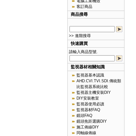
電腦工業機殼
客訂商品
商品搜尋
>> 進階搜尋
快速購買
請輸入商品型號.
監視器材相關知識
監視器基本認識
AHD.CVI.TVI.SDI.傳統類
比監視器系統比較
監視器主機安裝DIY
DIY安裝教室
監視器使用必讀
監視器材FAQ
鏡頭FAQ
鏡頭焦距選購DIY
施工佈線DIY
同軸線佈線