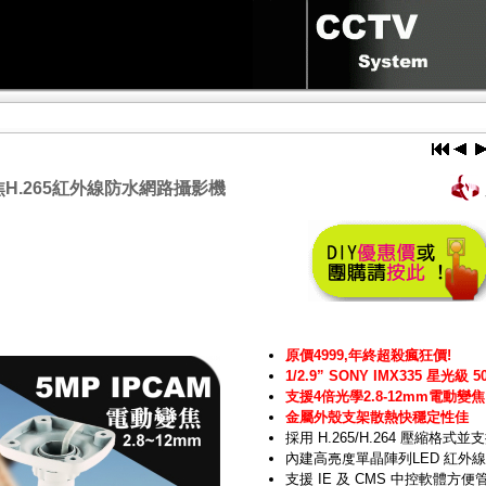
變焦H.265紅外線防水網路攝影機
原價4999,年終超殺瘋狂價!
1/2.9” SONY IMX335 星光級 
支援4倍光學2.8-12mm電動變焦
金屬外殼支架散熱快穩定性佳
採用 H.265/H.264 壓縮格式
內建高亮度單晶陣列LED 紅外線
支援 IE 及 CMS 中控軟體方便