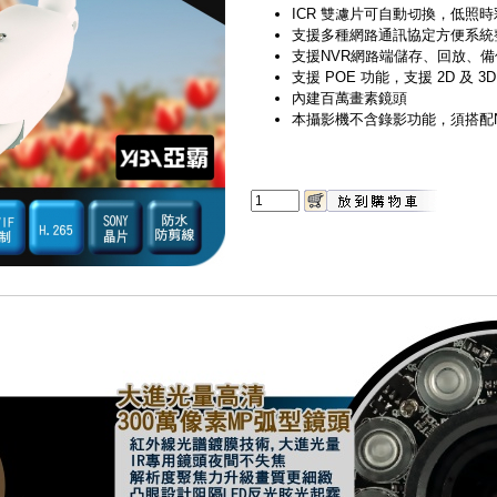
ICR 雙濾片可自動切換，低照
支援多種網路通訊協定方便系統
支援NVR網路端儲存、回放、
支援 POE 功能，支援 2D 及 3
內建百萬畫素鏡頭
本攝影機不含錄影功能，須搭配