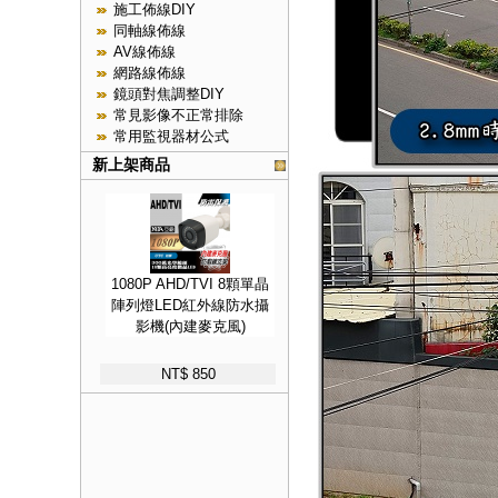
施工佈線DIY
同軸線佈線
AV線佈線
網路線佈線
鏡頭對焦調整DIY
常見影像不正常排除
常用監視器材公式
新上架商品
1080P AHD/TVI 8顆單晶
陣列燈LED紅外線防水攝
影機(內建麥克風)
NT$ 850