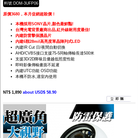
料號:DOM-3UFP06
原價3680，本月促銷超殺價！
本機採用SONY晶片,顏色最鮮豔!
台灣光電背景廠商出品,紅外線耐用度最佳!
內建防雷擊保護晶片
內建6顆28mil高亮度單晶陣列式LED
內建IR Cut 日/夜間自動切換
AHD/CVBS接口支援75-5同軸傳輸長達500米
支援3D/2D降噪且優越低照度性能
即時影像傳輸畫面不延遲
內建UTC功能 OSD功能
本機不防水,適室內使用
NT$ 1,890
about USD$ 58.90