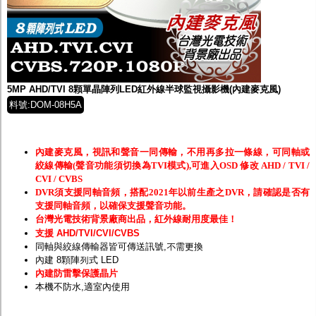
5MP AHD/TVI 8顆單晶陣列LED紅外線半球監視攝影機(內建麥克風)
料號:DOM-08H5A
內建麥克風，視訊和聲音一同傳輸，不用再多拉一條線，可同軸或
絞線傳輸(聲音功能須切換為TVI模式),可進入OSD 修改 AHD / TVI /
CVI / CVBS
DVR須支援同軸音頻，搭配2021年以前生產之DVR，請確認是否有
支援同軸音頻，以確保支援聲音功能。
台灣光電技術背景廠商出品，紅外線耐用度最佳！
支援 AHD/TVI/CVI/CVBS
同軸與絞線傳輸器皆可傳送訊號,不需更換
內建 8顆陣列式 LED
內建防雷擊保護晶片
本機不防水,適室內使用