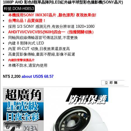
1080P AHD 彩色8顆單晶陣列LED紅外線半球型彩色攝影機(SONY晶片)
料號:DOM-H08S3
本機採用SONY IMX307晶片 ,顏色漂亮! 夜視效果佳!
台灣出品！品質保證！
採用 1/3 SONY 感測元件,有效分辨率達 1920×1080
AHD/TVI/CVI/CVBS(960H)四合一（指撥開關切換）
同軸與絞線傳輸器皆可傳送訊號,不需更換
內建 8 顆陣列式 LED
內置 IR-CUT 切換,日夜效果還原度高
高畫質影像傳輸,畫面不壓縮,影像不延遲
內建防雷擊保護晶片
本機不防水,適室內使用
NT$ 2,200
about USD$ 68.57