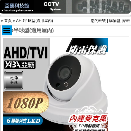
»
首頁
»
AHD半球型(適用屋內)
您的帳號
|
購物籃
|
結帳
AHD半球型(適用屋內)
商品目錄
限時促銷特惠專案
IP網路攝影機及錄放影機
AHD DVR數位錄放影機
AHD半球型(適用屋內)
AHD中小型紅外線攝影機(適用騎樓、室內外)
AHD防護罩型攝影機(適用屋外，紅外線照射
距離遠）
AHD特殊功能型攝影機
旋轉型攝影機.旋轉台
傳統高解析攝影機
鏡頭
投光設備
防護罩及支架
多路攝影機單軸傳輸