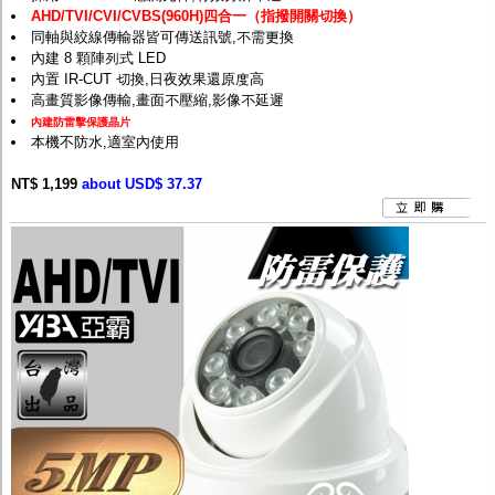
AHD/TVI/CVI/CVBS(960H)四合一（指撥開關切換）
同軸與絞線傳輸器皆可傳送訊號,不需更換
內建 8 顆陣列式 LED
內置 IR-CUT 切換,日夜效果還原度高
高畫質影像傳輸,畫面不壓縮,影像不延遲
內建防雷擊保護晶片
本機不防水,適室內使用
NT$ 1,199
about USD$ 37.37