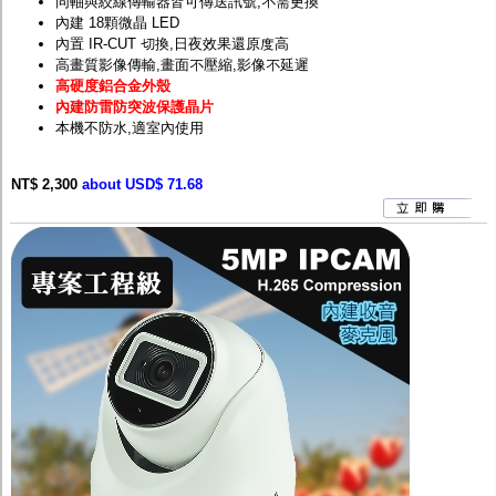
同軸與絞線傳輸器皆可傳送訊號,不需更換
內建 18顆微晶 LED
內置 IR-CUT 切換,日夜效果還原度高
高畫質影像傳輸,畫面不壓縮,影像不延遲
高硬度鋁合金外殼
內建防雷防突波保護晶片
本機不防水,適室內使用
NT$ 2,300
about USD$ 71.68