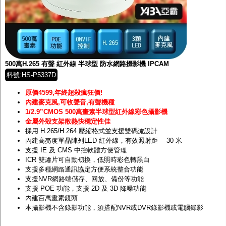
500萬H.265 有聲 紅外線 半球型 防水網路攝影機 IPCAM
料號:HS-P5337D
原價4599,年終超殺瘋狂價!
內建麥克風,可收聲音,有聲機種
1/2.9”CMOS 500萬畫素半球型紅外線彩色攝影機
金屬外殼支架散熱快穩定性佳
採用 H.265/H.264 壓縮格式並支援雙碼流設計
內建高亮度單晶陣列LED 紅外線，有效照射距離 30 米
支援 IE 及 CMS 中控軟體方便管理
ICR 雙濾片可自動切換，低照時彩色轉黑白
支援多種網路通訊協定方便系統整合功能
支援NVR網路端儲存、回放、備份等功能
支援 POE 功能，支援 2D 及 3D 降噪功能
內建百萬畫素鏡頭
本攝影機不含錄影功能，須搭配
NVR
或
DVR
錄影機或電腦錄影