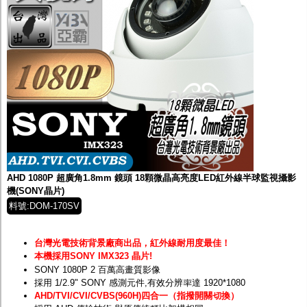
AHD 1080P 超廣角1.8mm 鏡頭 18顆微晶高亮度LED紅外線半球監視攝影
機(SONY晶片)
料號:DOM-170SV
台灣光電技術背景廠商出品，紅外線耐用度最佳！
本機採用SONY IMX323 晶片!
SONY 1080P 2 百萬高畫質影像
採用 1/2.9" SONY 感測元件,有效分辨率達 1920*1080
AHD/TVI/CVI/CVBS(960H)四合一（指撥開關切換）