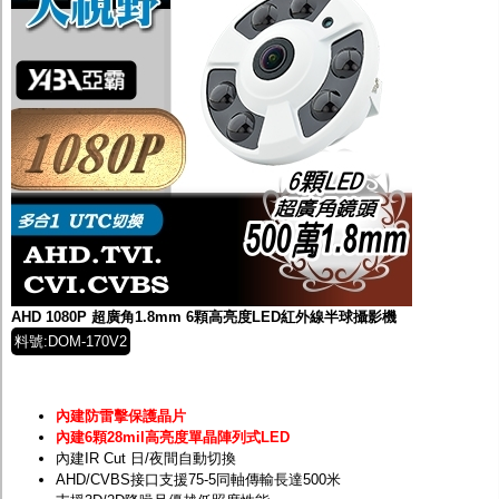
AHD 1080P 超廣角1.8mm 6顆高亮度LED紅外線半球攝影機
料號:DOM-170V2
內建防雷擊保護晶片
內建6顆28mil高亮度單晶陣列式LED
內建IR Cut 日/夜間自動切換
AHD/CVBS接口支援75-5同軸傳輸長達500米