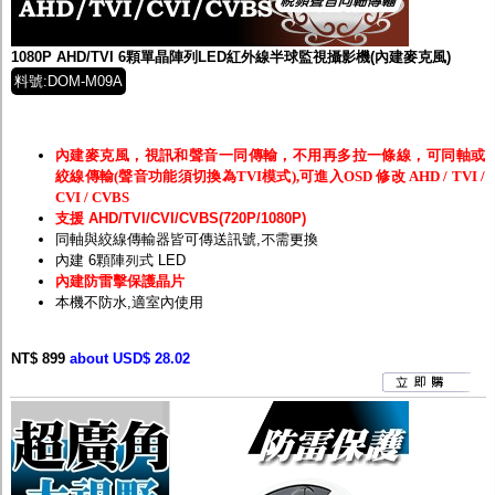
監聽器.麥克風
網路設備
視訊轉換設備
1080P AHD/TVI 6顆單晶陣列LED紅外線半球監視攝影機(內建麥克風)
雙絞線傳輸器
料號:DOM-M09A
雜訊改善器
分配放大器
網路線用水晶頭
網路線
內建麥克風，視訊和聲音一同傳輸，不用再多拉一條線，可同軸或
懶人線.同軸線.花線
絞線傳輸(聲音功能須切換為TVI模式),可進入OSD 修改 AHD / TVI /
線頭.插座.延長線.HDMI線
CVI / CVBS
集線盒.防水盒.配線盒
支援 AHD/TVI/CVI/CVBS(720P/1080P)
變壓器.避雷器
同軸與絞線傳輸器皆可傳送訊號,不需更換
轉接頭
內建 6顆陣列式 LED
偽裝嚇阻假監視器. 警示防盜貼紙
內建防雷擊保護晶片
行車紀錄器.車用插座配件
本機不防水,適室內使用
電腦工業機殼
客訂商品
NT$ 899
about USD$ 28.02