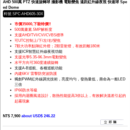
AHD 500萬 PTZ 快速旋轉球 攝影機 電動變焦 遠距紅外線夜視 快速球 Spe
ed Dome
料號:SPC-AHD605-30X
市價35000,下殺特價!!
500萬畫素.5MP解析度
支援AHD/TVI/CVI/CVBS標準
可UTC控制上/下/左/右/變焦
7顆大功率點陣紅外燈；2顆雷射燈，有效距離180米
支援ICR智慧紅外線夜視功能
支援光學5.35-96.3mm電動變焦
水平方向可360度連續旋轉
支援A-B巡航、各種巡航功能
內建6KV 雷擊防突波防護
獨創PWM紅外線調光技術，亮度均勻，發熱量低，壽命為一般LED
三倍
IP66防水等級
採用內迴圈風道設計，散熱性能提高3倍以上，有效解決溫差引起的
起霧現象
NT$ 7,900
about USD$ 246.22