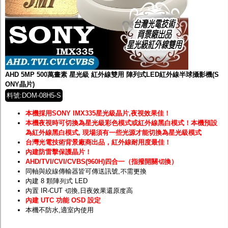
AHD 5MP 500萬畫素 星光級 紅外線雙用 陣列式LED紅外線半球攝影機(S
ONY晶片)
料號:DOM-08H5-S
本機採用SONY IMX335星光級晶片,夜視效果佳！
本機夜視時可切換為星光級彩色模式或紅外線黑白模式！
本機預設
為紅外線黑白模式, 現場須有一些光源才能切換為星光級模式
台灣光電技術背景廠商出品，紅外線耐用度最佳！
內建防雷擊保護晶片！
AHD/TVI/CVI/CVBS(960H)四合一（指撥開關切換）
同軸與絞線傳輸器皆可傳送訊號,不需更換
內建 8 顆陣列式 LED
內置 IR-CUT 切換,日夜效果還原度高
內建 UTC 功能 OSD 設定
本機不防水,適室內使用