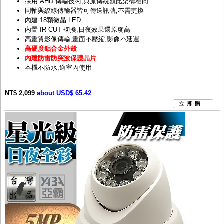
採用 AHD 傳輸技術,與原傳統類比架構相同
同軸與絞線傳輸器皆可傳送訊號,不需更換
內建 18顆微晶 LED
內置 IR-CUT 切換,日夜效果還原度高
高畫質影像傳輸,畫面不壓縮,影像不延遲
高硬度鋁合金外殼
內建防雷防突波保護晶片
本機不防水,適室內使用
NT$ 2,099
about USD$ 65.42