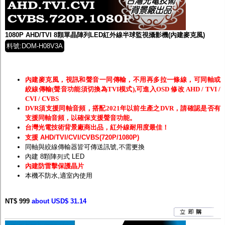
1080P AHD/TVI 8顆單晶陣列LED紅外線半球監視攝影機(內建麥克風)
料號:DOM-H08V3A
內建麥克風，視訊和聲音一同傳輸，不用再多拉一條線，可同軸或
絞線傳輸(聲音功能須切換為TVI模式),可進入OSD 修改 AHD / TVI /
CVI / CVBS
DVR須支援同軸音頻，搭配2021年以前生產之DVR，請確認是否有
支援同軸音頻，以確保支援聲音功能。
台灣光電技術背景廠商出品，紅外線耐用度最佳！
支援 AHD/TVI/CVI/CVBS(720P/1080P)
同軸與絞線傳輸器皆可傳送訊號,不需更換
內建 8顆陣列式 LED
內建防雷擊保護晶片
本機不防水,適室內使用
NT$ 999
about USD$ 31.14