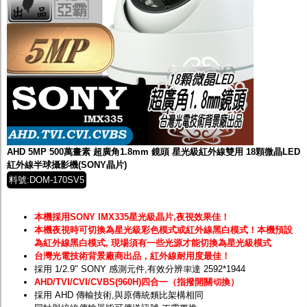
AHD 5MP 500萬畫素 超廣角1.8mm 鏡頭 星光級紅外線雙用 18顆微晶LED
紅外線半球攝影機(SONY晶片)
料號:DOM-170SV5
本機採用SONY IMX335星光級晶片,夜視效果佳！
本機夜視時可切換為星光級彩色模式或紅外線黑白模式！
本機預設
為紅外線黑白模式, 現場須有一些光源才能切換為星光級模式
台灣光電技術背景廠商出品，紅外線耐用度最佳！
採用 1/2.9" SONY 感測元件,有效分辨率達 2592*1944
AHD/TVI/CVI/CVBS(960H)四合一（指撥開關切換）
採用 AHD 傳輸技術,與原傳統類比架構相同