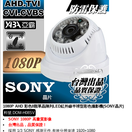
1080P AHD 彩色8顆單晶陣列LED紅外線半球型彩色攝影機(SONY晶片)
料號:DOM-H08SV
SONY 1080P 高畫質影像
台灣出品，品質保證！
採用 1/3 SONY 感測元件,有效分辨率達 1920×1080