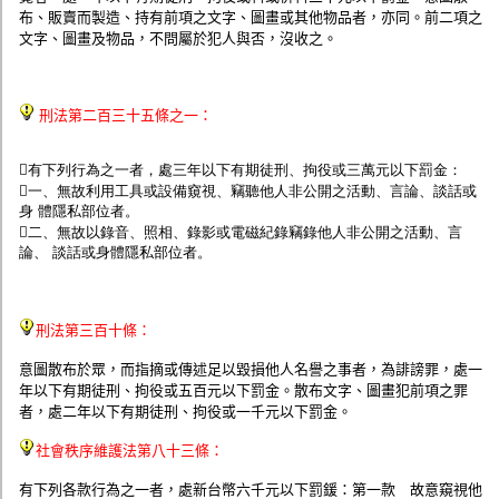
監聽器.麥克風
布、販賣而製造、持有前項之文字、圖畫或其他物品者，亦同。前二項之
網路設備
文字、圖畫及物品，不問屬於犯人與否，沒收之。
視訊轉換設備
雙絞線傳輸器
雜訊改善器
分配放大器
刑法第二百三十五條之一：
網路線用水晶頭
網路線
有下列行為之一者，處三年以下有期徒刑、拘役或三萬元以下罰金：
懶人線.同軸線.花線
一、無故利用工具或設備窺視、竊聽他人非公開之活動、言論、談話或
線頭.插座.延長線.HDMI線
身 體隱私部位者。
集線盒.防水盒.配線盒
二、無故以錄音、照相、錄影或電磁紀錄竊錄他人非公開之活動、言
變壓器.避雷器
論、 談話或身體隱私部位者。
轉接頭
偽裝嚇阻假監視器. 警示防盜貼紙
行車紀錄器.車用插座配件
電腦工業機殼
刑法第三百十條：
客訂商品
意圖散布於眾，而指摘或傳述足以毀損他人名譽之事者，為誹謗罪，處一
年以下有期徒刑、拘役或五百元以下罰金。散布文字、圖畫犯前項之罪
者，處二年以下有期徒刑、拘役或一千元以下罰金。
社會秩序維護法第八十三條：
有下列各款行為之一者，處新台幣六千元以下罰鍰：第一款 故意窺視他