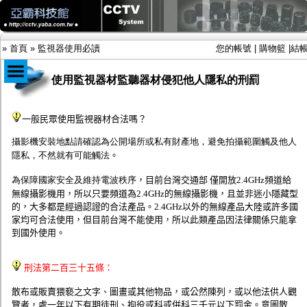
»
首頁
»
監視器使用必讀
您的帳號
|
購物籃
|
結
使用監視器材監聽器材侵犯他人隱私的刑罰
商品目錄
一般民眾使用監視器材合法嗎？
限時促銷特惠專案
攝影機安裝地點請確認為公開場所或私有財產地，避免拍攝範圍觸及他人
IP網路攝影機及錄放影機
隱私，不然就有可能觸法
。
AHD DVR數位錄放影機
AHD半球型(適用屋內)
為保障國家安全及維持電波秩序
，目前台灣交通部 僅開放2.4GHz頻道給
AHD中小型紅外線攝影機(適用騎樓、室內外)
無線攝影機用，所以只要頻道為2.4GHz的無線攝影機，且並非迷小隱藏型
AHD防護罩型攝影機(適用屋外，紅外線照射
的，大多都是經過認證的合法產品。2.4GHz以外的無線產品大陸或許多國
距離遠）
家均可合法使用，但目前台灣不能使用，所以此類產品因法律關係只能拿
AHD特殊功能型攝影機
到國外使用。
旋轉型攝影機.旋轉台
傳統高解析攝影機
鏡頭
刑法第二百三十五條：
投光設備
防護罩及支架
散布或販賣猥褻之文字、圖畫或其他物品，或公然陳列，或以他法供人觀
多路攝影機單軸傳輸
覽者，處一年以下有期徒刑、拘役或科或併科三千元以下罰金。意圖散