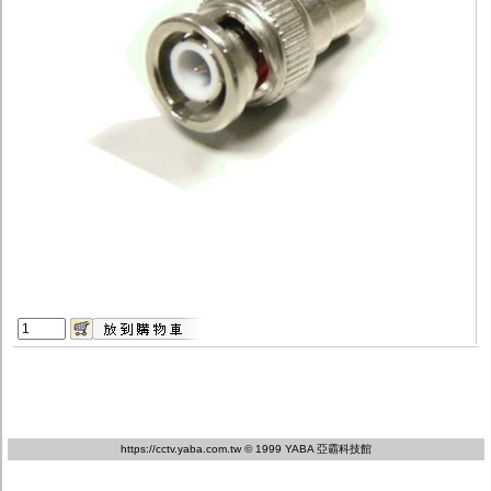
監聽器.麥克風
網路設備
視訊轉換設備
雙絞線傳輸器
雜訊改善器
分配放大器
網路線用水晶頭
網路線
懶人線.同軸線.花線
線頭.插座.延長線.HDMI線
集線盒.防水盒.配線盒
變壓器.避雷器
轉接頭
偽裝嚇阻假監視器. 警示防盜貼紙
行車紀錄器.車用插座配件
電腦工業機殼
客訂商品
https://cctv.yaba.com.tw
© 1999 YABA 亞霸科技館