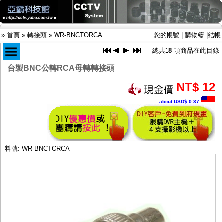
»
首頁
»
轉接頭
»
WR-BNCTORCA
您的帳號
|
購物籃
|
結帳
總共
18
項商品在此目錄
台製BNC公轉RCA母轉轉接頭
商品目錄
NT$ 12
限時促銷特惠專案
about USD$ 0.37
IP網路攝影機及錄放影機
AHD DVR數位錄放影機
AHD半球型(適用屋內)
AHD中小型紅外線攝影機(適用騎樓、室內外)
AHD防護罩型攝影機(適用屋外，紅外線照射
料號: WR-BNCTORCA
距離遠）
AHD特殊功能型攝影機
旋轉型攝影機.旋轉台
傳統高解析攝影機
鏡頭
投光設備
防護罩及支架
多路攝影機單軸傳輸