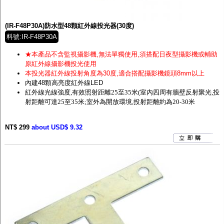
監聽器.麥克風
網路設備
視訊轉換設備
(IR-F48P30A)防水型48顆紅外線投光器(30度)
雙絞線傳輸器
料號:IR-F48P30A
雜訊改善器
分配放大器
★本產品不含監視攝影機,無法單獨使用,須搭配日夜型攝影機或輔助
網路線用水晶頭
原紅外線攝影機投光使用
網路線
本投光器紅外線投射角度為30度,適合搭配攝影機鏡頭
8mm以上
懶人線.同軸線.花線
內建48顆高亮度紅外線LED
線頭.插座.延長線.HDMI線
紅外線光線強度,有效照射距離25至35米
(室內四周有牆壁反射聚光,投
集線盒.防水盒.配線盒
射距離可達2
5至35米;
室外為開放環境,投射距離約為20-30米
變壓器.避雷器
轉接頭
NT$ 299
偽裝嚇阻假監視器. 警示防盜貼紙
about USD$ 9.32
行車紀錄器.車用插座配件
電腦工業機殼
客訂商品