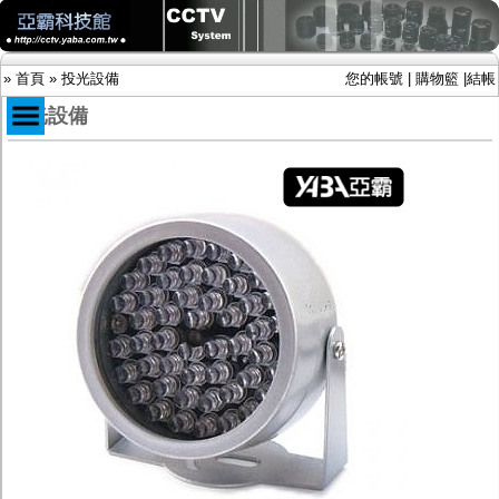
»
首頁
»
投光設備
您的帳號
|
購物籃
|
結帳
投光設備
商品目錄
限時促銷特惠專案
IP網路攝影機及錄放影機
AHD DVR數位錄放影機
AHD半球型(適用屋內)
AHD中小型紅外線攝影機(適用騎樓、室內外)
AHD防護罩型攝影機(適用屋外，紅外線照射
距離遠）
AHD特殊功能型攝影機
旋轉型攝影機.旋轉台
傳統高解析攝影機
鏡頭
投光設備
防護罩及支架
多路攝影機單軸傳輸