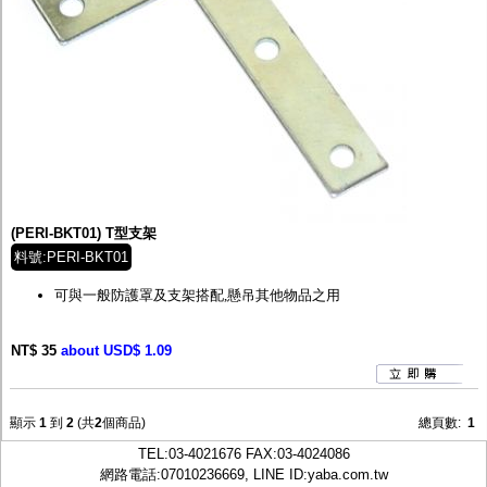
(PERI-BKT01) T型支架
料號:PERI-BKT01
可與一般防護罩及支架搭配,懸吊其他物品之用
NT$ 35
about USD$ 1.09
顯示
1
到
2
(共
2
個商品)
總頁數:
1
TEL:
03-4021676
FAX:03-4024086
網路電話:07010236669, LINE ID:
yaba.com.tw