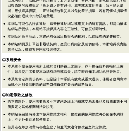
以免污損），若配件不齊請補寄，若外盒或任一零件污損，則依據民法259條
回復原狀的義務規定「應返還之物有毀損、滅失或因其他事由，致不能返還
者，應償還其價額」，寄送時請包裝妥當以免使產品損壞，若有污髒或損壞情
況必須由退款中扣除該項費用。
●
本網站可能包含許多連結，這些被連結網站或網頁上的所有資訊，都是由被連
結網站所提供，本網站不擔保其內容之正確性、可信度或即時性。
●
本網站所販售商品，本網站有保留出貨與否的權利，以保障您的消費權益。
●
本網站網頁及訂單並非最後契約，產品出貨細節及確切價格，本網站得視實際
業務狀況，徵得客戶同意後調整之。
◎系統安全
●
本系統不擔保使用者所上載的資料將被正常顯示、亦不擔保資料傳輸的正確
性；如果使用者發現本系統有錯誤或疏失，請立即通知本網站站務管理者。
●
本系統會定期備份資料，但是除非本系統有故意或重大過失，使用者應同意本
系統不用對失誤刪除的資料或備份儲存失敗的資料負責。
◎約定條款之修改
●
除本條款外，使用者並應遵守本網站為線上消費或交易因商品及服務形態不同
所擬定之其他相關辦法及說明。
●
本網站保留隨時修改本使用條款之權利，修改後的使用條款將公佈在本網站
上，不另外個別通知使用者。
●
使用者在每次消費時都應主動了解並同意遵守修改後之約定條款。