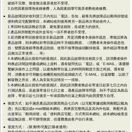
破損不完整、致使無法復原者恕不受理。
3.自然因素損壞免收維修費，人為因素損壞可復原者酌收維修費。
●
新品故障請於收到貨三天內先以「電話」告知，顧客先將故障品以郵局掛號或
便利商店宅配郵寄回，本網站收到後再將另一新品再次寄給收件人。
1.寄回時包裝請務必完善，避免運送損毀，造成更大的損失。
2.產品與所附配件或外盒等任一項不齊者恕不受理。
3.若消費者寄回後發現並非新品故障，而是消費者本身操作疏忽，導致誤辨為
產品故障，則本網站於寄回新品時不另補貼郵資。（消費者本身操作疏忽包
括：變壓器接錯導致產品毀損、使用不慎導致線頭斷掉脫落、操作錯誤導致產
品無法正常使用……等）
4.本網站產品出貨前均經過測試，因此新品故障情況相當少見，請消費者操作
時務必詳閱說明書或網站上資料，遇有疑問先以「電話」或「E-MAIL」溝通聯
繫解決操作上之問題，以避免郵寄往返上的時間與郵資方面之耗損。遇有疑
問，消費者亦可用數位相機照相拍照或掃瞄方式「E-MAIL」往返聯繫，以助了
解疑難之所在，將人為安裝失誤情況一一排除。
5.本網站產品出貨前均經過測試，因此請消費者務必在寄達日起算七日之內自
行測試產品，若超過寄達日七日之後，遇產品故障等問題，則不予認定為新品
故障，寄達日起七日後至一年保固期內往返之郵資均由買賣雙方自理。
●
換貨方式：如不滿意產品請於購買商品七日內（以宅配單據或郵局郵戳記載為
憑）先以電話或e-mail聯絡本網站，再將原完整商品及其內外包裝、附配件及
出貨單以「郵局掛號」或「便利商店宅配」方式寄回本網站。經本網站檢查並
確認無誤後，即可辦理換貨，但運費應由客戶自行承擔。
●
退貨方式：（限:郵寄/宅配訂購者適用）