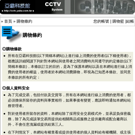
»
首頁
»
購物條約
您的帳號
|
購物籃
|
結帳
購物條約
商品目錄
◎購物條款
●
所有在亞霸科技館(以下簡稱本網站)上進行線上消費的使用者(以下稱使用者)，
限時促銷特惠專案
都應該詳細閱讀下列針對本網站與使用者之間消費時共同遵守的約定條款(以下
IP網路攝影機及錄放影機
簡稱本條款)，本條款訂立的目的，是為了保護本網站以及在本網站進行線上消
AHD DVR數位錄放影機
費的使用者的權益，使用者於本網站消費購物，即視為已知悉本條款、並同意
AHD半球型(適用屋內)
本條款的所有約定：
AHD中小型紅外線攝影機(適用騎樓、室內外)
AHD防護罩型攝影機(適用屋外，紅外線照射
◎個人資料安全
距離遠）
●
為了完成交易，包括付款及交貨等，所有在本網站進行線上消費的使用者，都
AHD特殊功能型攝影機
必須擔保所留存的資料與事實相符，如果事後有變更，應該即時通知本網站站
旋轉型攝影機.旋轉台
務管理者。
傳統高解析攝影機
●
對於使用者所留存的資料，本網站除了採用安全交易模式外，並承諾負保密義
鏡頭
務，除了為完成該筆交易而提供給相關商品或服務之提供廠商或配合廠商以
投光設備
外，不會任意洩漏或提供給第三人。
防護罩及支架
多路攝影機單軸傳輸
●
在下列情況下，本網站有權查看或提供使用者的個人資料給有權機關、或主張