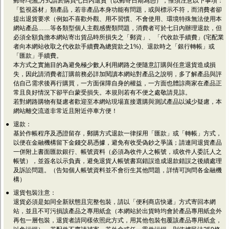
郵寄/宅配方式請於購買七日內退貨（以郵寄日期為憑），惟須注意以下事項：
「監視器材」類產品，若非產品本身功能有問題，或與標示不符，而消費者卻
提出退貨要求（例如不喜歡外觀、用不習慣、不會使用、環境特殊無法使用本
網站產品……等各類型個人主觀感覺類問題，消費者可於七日內辦理退款，但
必須全額負擔本網站寄出貨品時所損失之「郵資」、「代收款手續費」(宅配業
者向本網站收取之代收款手續費為總貨款之1%)、退款時之「銀行轉帳」或
「匯款」手續費。
本方式之實施目的為避免極少數人利用網路之便隨意訂購與任意退貨造成損
失，因此請消費者訂購前務必詳加閱讀本網站對產品之說明，多了解產品與評
估自己需求後再行購買，一方面保障自身的權益，一方面也體諒商家在產品正
常且良好情況下卻平白蒙受損失。本規則若有不便之處敬請見諒。
若對網路購物有疑慮者歡迎至本網站現場直接選購與測試產品以減少疑慮，本
網站離交流道非常近且附近停車方便！
●
退款：
基於作帳程序及憑證留存，郵購方式退款一律採用「匯款」或「轉帳」方式，
以便在金融機構留下金錢交易憑據，避免有收受偽鈔之爭議；請連同退貨產品
一併附上書面匯款銀行、帳號資料（必須為收件人之帳號，或收件人委託人之
帳號），並簽名以示負責，避免退貨人帳號書寫錯誤造成退款錯誤之後續處理
及訴訟問題。（告知個人帳號資料並不會衍生其他問題，詳情可詢問各金融機
構）
●
退貨包裝注意：
退貨必須是如同全新狀態且完整包裝，請以「便利商店快遞」方式寄回本網
站，並且不可污損該產品之專用紙盒（本網站於出貨時均會於產品專用紙盒外
再包一層包裝，退貨者請同樣依照此方式，用其他包裝包覆該產品專用紙盒，