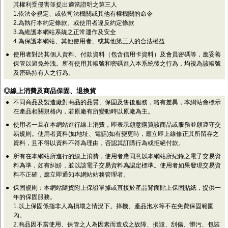
監聽器.麥克風
其權利受侵害並提出適當證明之第三人
網路設備
1.依法令規定、或依司法機關或其他有權機關的命令
2.為執行本約定條款、或使用者違反約定條款
視訊轉換設備
3.為維護本網站系統之正常運作及安全
雙絞線傳輸器
4.為保護本網站、其他使用者、或其他第三人的合法權益
雜訊改善器
分配放大器
●
使用者對於其個人資料、付款資料（包含信用卡資料）及會員密碼等，應妥善
網路線用水晶頭
保管以避免外洩。所有使用其帳號和密碼進入本系統後之行為，均視為該帳號
網路線
及密碼持有人之行為。
懶人線.同軸線.花線
◎線上消費及商品保固、退換貨
線頭.插座.延長線.HDMI線
集線盒.防水盒.配線盒
●
不同商品及製造廠對商品的品質、保固及售後服務，略有差異，本網站會標示
變壓器.避雷器
在產品相關規格內，若原廠有所變動時以原廠為主。
轉接頭
●
使用者一旦在本網站進行線上消費，即表示願意購買該商品或服務並願遵守交
偽裝嚇阻假監視器. 警示防盜貼紙
易規則。使用者資料(如地址、電話)如有變更時，應立即上線修正其所留存之
行車紀錄器.車用插座配件
資料，且不得以資料不符為理由，否認其訂購行為或拒絕付款。
電腦工業機殼
●
所有在本網站所進行的線上消費，使用者應同意以本網站所紀錄之電子交易資
客訂商品
料為準，如有糾紛，並以該電子交易資料為認定標準。使用者如果發現交易資
料不正確，應立即通知本網站站務管理者。
●
保固規則：本網站隨貨附上保證單據或直接於產品背面貼上保固貼紙，提供一
年的保固服務。
1.以上保固係指非人為損壞之情況下。摔機、產品泡水等不在免費保固範圍
內。
2.商品因不當使用、保管之人為因素而造成之故障、損毀、刮傷、髒污、包裝