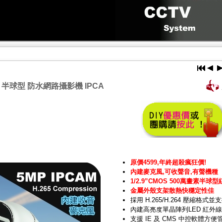
線 半球型 防水網路攝影機 IPCA
原價4599,年終超殺瘋狂價!
內建麥克風,可收聲音,有聲機種
1/2.9”CMOS 500萬畫素半
金屬外殼支架散熱快穩定性佳
採用 H.265/H.264 壓縮格式
內建高亮度單晶陣列LED 紅外線
支援 IE 及 CMS 中控軟體方便