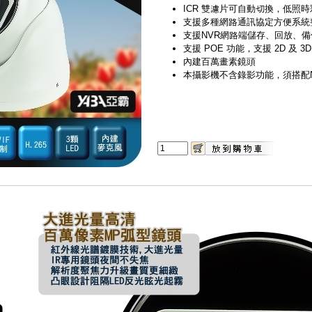
ICR 雙濾片可自動切換，低照
支援多種網路通訊協定方便系統
支援NVR網路端儲存、回放、
支援 POE 功能，支援 2D 及 3
內建百萬畫素鏡頭
本攝影機不含錄影功能，須搭配