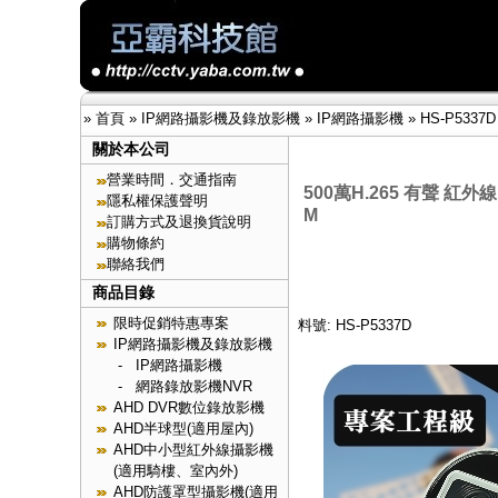
»
首頁
»
IP網路攝影機及錄放影機
»
IP網路攝影機
»
HS-P5337D
關於本公司
營業時間．交通指南
500萬H.265 有聲 紅外
隱私權保護聲明
M
訂購方式及退換貨說明
購物條約
聯絡我們
商品目錄
限時促銷特惠專案
料號: HS-P5337D
IP網路攝影機及錄放影機
-
IP網路攝影機
-
網路錄放影機NVR
AHD DVR數位錄放影機
AHD半球型(適用屋內)
AHD中小型紅外線攝影機
(適用騎樓、室內外)
AHD防護罩型攝影機(適用