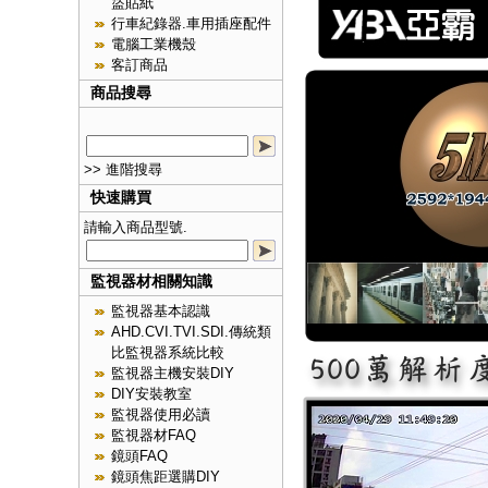
盜貼紙
行車紀錄器.車用插座配件
電腦工業機殼
客訂商品
商品搜尋
>> 進階搜尋
快速購買
請輸入商品型號.
監視器材相關知識
監視器基本認識
AHD.CVI.TVI.SDI.傳統類
比監視器系統比較
監視器主機安裝DIY
DIY安裝教室
監視器使用必讀
監視器材FAQ
鏡頭FAQ
鏡頭焦距選購DIY