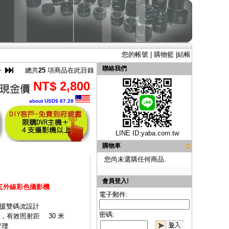
您的帳號
|
購物籃
|
結帳
聯絡我們
總共
25
項商品在此目錄
NT$ 2,800
about USD$ 87.28
LINE ID:
yaba.com.tw
購物車
您尚未選購任何商品.
會員登入!
球型紅外線彩色攝影機
電子郵件:
並支援雙碼流設計
密碼:
，有效照射距離 30 米
管理