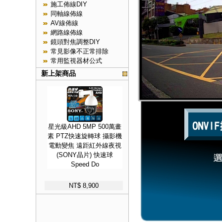
施工佈線DIY
同軸線佈線
AV線佈線
網路線佈線
鏡頭對焦調整DIY
常見影像不正常排除
常用監視器材公式
新上架商品
星光級AHD 5MP 500萬畫
素 PTZ快速旋轉球 攝影機
電動變焦 遠距紅外線夜視
(SONY晶片) 快速球
Speed Do
NT$ 8,900