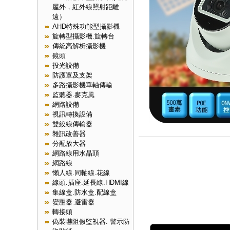
屋外，紅外線照射距離
遠）
AHD特殊功能型攝影機
旋轉型攝影機.旋轉台
傳統高解析攝影機
鏡頭
投光設備
防護罩及支架
多路攝影機單軸傳輸
監聽器.麥克風
網路設備
視訊轉換設備
雙絞線傳輸器
雜訊改善器
分配放大器
網路線用水晶頭
網路線
懶人線.同軸線.花線
線頭.插座.延長線.HDMI線
集線盒.防水盒.配線盒
變壓器.避雷器
轉接頭
偽裝嚇阻假監視器. 警示防