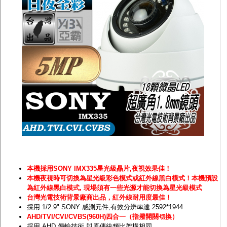
監聽器.麥克風
網路設備
視訊轉換設備
雙絞線傳輸器
雜訊改善器
分配放大器
網路線用水晶頭
網路線
懶人線.同軸線.花線
線頭.插座.延長線.HDMI線
集線盒.防水盒.配線盒
變壓器.避雷器
轉接頭
偽裝嚇阻假監視器. 警示防盜貼紙
行車紀錄器.車用插座配件
電腦工業機殼
客訂商品
本機採用SONY IMX335星光級晶片,夜視效果佳！
本機夜視時可切換為星光級彩色模式或紅外線黑白模式！
本機預設
為紅外線黑白模式, 現場須有一些光源才能切換為星光級模式
台灣光電技術背景廠商出品，紅外線耐用度最佳！
採用 1/2.9" SONY 感測元件,有效分辨率達 2592*1944
AHD/TVI/CVI/CVBS(960H)四合一（指撥開關切換）
採用 AHD 傳輸技術,與原傳統類比架構相同