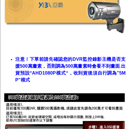
注意！下單前請先確認您的
DVR
監控錄影主機是否支
援
500
萬畫素，
否則
調為
500
萬畫素時會看不到畫面
出
.
貨預設
”
AHD1080P
模式
”
，收到貨後須自行調為
"
5M
P"
模式