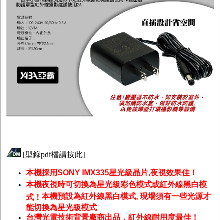
[
型錄pdf檔請按此
]
本機採用SONY IMX335星光級晶片,夜視效果佳！
本機夜視時可切換為星光級彩色模式或紅外線黑白模
本機預設為紅外線黑白模式, 現場須有一些光源才
式！
能切換為星光級模式
台灣光電技術背景廠商出品，紅外線耐用度最佳！