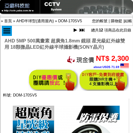
»
首頁
»
AHD半球型(適用屋內)
»
DOM-170SV5
您的帳號
|
購物籃
|
結帳
總共
12
項商品在此目錄
AHD 5MP 500萬畫素 超廣角1.8mm 鏡頭 星光級紅外線雙
用 18顆微晶LED紅外線半球攝影機(SONY晶片)
商品目錄
限時促銷特惠專案
NT$ 2,300
IP網路攝影機及錄放影機
about USD$ 71.69
AHD DVR數位錄放影機
AHD半球型(適用屋內)
AHD中小型紅外線攝影機(適用騎樓、室內外)
AHD防護罩型攝影機(適用屋外，紅外線照射
距離遠）
料號: DOM-170SV5
AHD特殊功能型攝影機
旋轉型攝影機.旋轉台
傳統高解析攝影機
鏡頭
投光設備
防護罩及支架
多路攝影機單軸傳輸