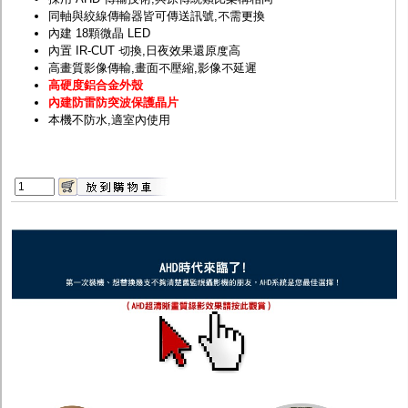
同軸與絞線傳輸器皆可傳送訊號,不需更換
內建 18顆微晶 LED
內置 IR-CUT 切換,日夜效果還原度高
高畫質影像傳輸,畫面不壓縮,影像不延遲
高硬度鋁合金外殼
內建防雷防突波保護晶片
本機不防水,適室內使用