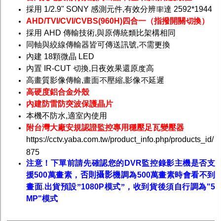
採用 1/2.9" SONY 感測元件,有效分辨率達 2592*1944
AHD/TVI/CVI/CVBS(960H)四合一（指撥開關切換）
採用 AHD 傳輸技術,與原傳統類比架構相同
同軸與絞線傳輸器皆可傳送訊號,不需更換
內建 18顆微晶 LED
內置 IR-CUT 切換,日夜效果還原度高
高畫質影像傳輸,畫面不壓縮,影像不延遲
高硬度鋁合金外殼
內建防雷防突波保護晶片
本機不防水,適室內使用
附
台灣
大廠安規認證監控專用穩壓足瓦變壓器
https://cctv.yaba.com.tw/product_info.php/products_id/
875
注意！下單前請先確認您的
DVR
監控錄影主機是否支
援
500
萬畫素，
否則攝影機
調為
500
萬畫素時會看不到
畫面
出貨預設
”
1080P
模式
”
，收到貨後須自行調為
"
5
.
M
P"
模式