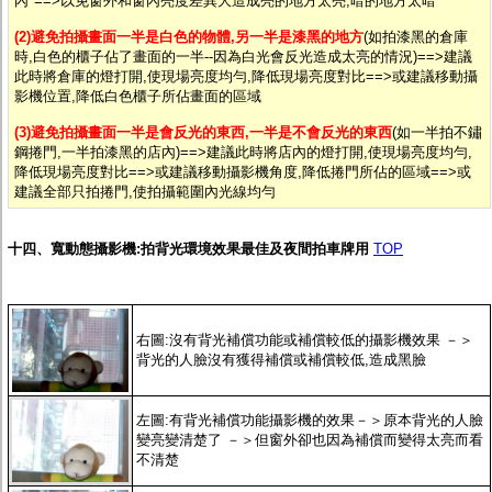
內"==>以免窗外和窗內亮度差異大造成亮的地方太亮,暗的地方太暗
(2)避免拍攝畫面一半是白色的物體,另一半是漆黑的地方
(如拍漆黑的倉庫
時,白色的櫃子佔了畫面的一半--因為白光會反光造成太亮的情況)==>建議
此時將倉庫的燈打開,使現場亮度均勻,降低現場亮度對比==>或建議移動攝
影機位置,降低白色櫃子所佔畫面的區域
(3)避免拍攝畫面一半是會反光的東西,一半是不會反光的東西
(如一半拍不鏽
鋼捲門,一半拍漆黑的店內)==>建議此時將店內的燈打開,使現場亮度均勻,
降低現場亮度對比==>或建議移動攝影機角度,降低捲門所佔的區域==>或
建議全部只拍捲門,使拍攝範圍內光線均勻
十四、寬動態攝影機:拍背光環境效果最佳及夜間拍車牌用
TOP
右圖:沒有背光補償功能或補償較低的攝影機效果 －＞
背光的人臉沒有獲得補償或補償較低,造成黑臉
左圖:有背光補償功能攝影機的效果－＞原本背光的人臉
變亮變清楚了 －＞但窗外卻也因為補償而變得太亮而看
不清楚