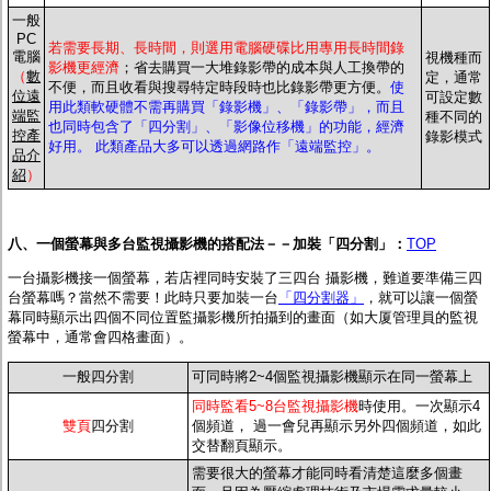
一般
PC
若需要長期、長時間，則選用電腦硬碟比用專用長時間錄
電腦
視機種而
影機更經濟
；省去購買一大堆錄影帶的成本與人工換帶的
（
數
定，通常
不便，而且收看與搜尋特定時段時也比錄影帶更方便。
使
位遠
可設定數
用此類軟硬體不需再購買「錄影機」、「錄影帶」，而且
端監
種不同的
也同時包含了「四分割」、「影像位移機」的功能，經濟
控產
錄影模式
好用。 此類產品大多可以透過網路作「遠端監控」。
品介
紹
）
八、一個螢幕與多台監視攝影機的搭配法－－加裝「四分割」：
TOP
一台攝影機接一個螢幕，若店裡同時安裝了三四台 攝影機，難道要準備三四
台螢幕嗎？當然不需要！此時只要加裝一台
「四分割器」
，就可以讓一個螢
幕同時顯示出四個不同位置監攝影機所拍攝到的畫面（如大厦管理員的監視
螢幕中，通常會四格畫面）。
一般四分割
可同時將2~4個監視攝影機顯示在同一螢幕上
同時監看5~8台監視攝影機
時使用。
一次顯示4
雙頁
四分割
個頻道， 過一會兒再顯示另外四個頻道，如此
交替翻頁顯示
。
需要很大的螢幕才能同時看清楚這麼多個畫