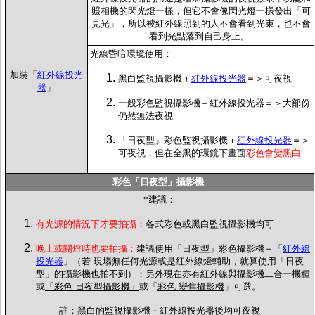
照相機的閃光燈一樣，但它不會像閃光燈一樣發出「可
見光」，所以被紅外線照到的人不會看到光束，也不會
看到光點落到自己身上。
光線昏暗環境使用：
加裝「
紅外線投光
黑白
監視攝影機＋
紅外線投光器
＝＞可夜視
器
」
一般
彩色
監視攝影機＋紅外線投光器＝＞大部份
仍然無法夜視
「日夜型」彩色
監視攝影機＋
紅外線投光器
＝＞
可夜視，但在全黑的環鏡下畫面
彩色會變黑白
彩色「日夜型」攝影機
*
建議：
有光源的情況下才要拍攝：
各式彩色或黑白監視攝影機均可
晚上或關燈時也要拍攝：
建議使用「日夜型」彩色攝影機＋「
紅外線
投光器
」（若 現場無任何光源或是紅外線燈輔助，就算使用「日夜
型」的攝影機也拍不到）；另外現在亦有
紅外線與攝影機二合一機種
或
「彩色 日夜型攝影機」
或「
彩色 變焦攝影機
」可選。
註：黑白的監視攝影機＋紅外線投光器後均可夜視