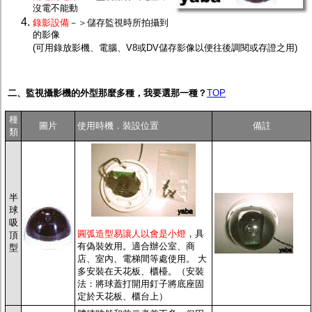
沒電不能動
錄影設備
－＞儲存監視時所拍攝到
的影像
(可用錄放影機、電腦、V8或DV儲存影像以便往後調閱或存證之用)
二、監視攝影機的外型那麼多種，我要選那一種？
TOP
種
圖片
使用時機．裝設位置
備註
類
半
球
吸
圓弧造型易讓人以會是小燈
，具
頂
有偽裝效用。適合辦公室、商
型
店、室內、電梯間等處使用。 大
多安裝在天花板、櫃檯。（安裝
法：將球蓋打開用釘子將底座固
定於天花板、櫃台上）