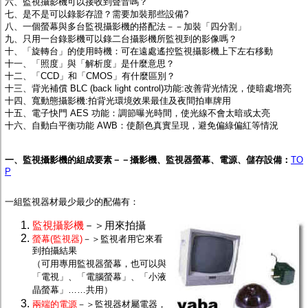
六、監視攝影機可以接收到聲音嗎？
監聽器.麥克風
七、是不是可以錄影存證？需要加裝那些設備?
網路設備
八、一個螢幕與多台監視攝影機的搭配法－－加裝「四分割」
視訊轉換設備
九、只用一台錄影機可以錄二台攝影機所監視到的影像嗎？
雙絞線傳輸器
十、「旋轉台」的使用時機：可在遠處遙控監視攝影機上下左右移動
雜訊改善器
十一、「照度」與「解析度」是什麼意思？
分配放大器
十二、「CCD」和「CMOS」有什麼區別？
網路線用水晶頭
十三、
背光補償 BLC (back light control)功能:改善背光情況，使暗處增亮
網路線
十四、寬動態攝影機:拍背光環境效果最佳及夜間拍車牌用
懶人線.同軸線.花線
十五、電子快門 AES 功能
：
調節曝光時間，使光線不會太暗或太亮
線頭.插座.延長線.HDMI線
十六、自動白平衡功能 AWB：使顏色真實呈現，避免偏綠偏紅等情況
集線盒.防水盒.配線盒
變壓器.避雷器
一、監視攝影機的組成要素－－攝影機、監視器螢幕、電源、儲存設備：
TO
轉接頭
P
偽裝嚇阻假監視器. 警示防盜貼紙
行車紀錄器.車用插座配件
電腦工業機殼
一組監視器材最少最少的配備有：
客訂商品
監視攝影機
－＞用來拍攝
螢幕(監視器)
－＞監視者用它來看
到拍攝結果
（可用專用監視器螢幕，也可以與
「電視」、「電腦螢幕」、「小液
晶螢幕」……共用）
兩端的電源
－＞監視器材屬電器，