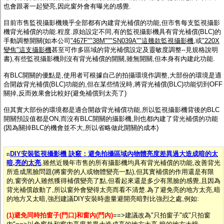
也會跟著一起變亮,因此窗外會有曝光的感覺.
目前市售監視攝影機幾乎全部都有內建背光補償的功能,但市售每支監視攝影
機背光補償的功能.程度.原始設定不同,有的監視攝影機具有背光補償(BLC)的
手動調整開關(如本公司
"467F""38M"""SN039A""這幾款監視攝影機
,或
"220X
變焦"這支攝影機
甚至可作多區域的背光補償設定及靈敏度調整--見規格說明
書),有些監視攝影機則沒有背光補償的開關,雖無開關,但本身有內建此功能.
有BLC開關的優點是,使用者可根據自己的拍攝環境作調整,大部份的環境是適
合開啟背光補償(BLC)功能的,但在某些情況時,將背光補償(BLC)功能切到OFF
關掉,反而效果會比較好(避免補償到太亮了)
但其實大部份的環境都是適合開啟背光補償功能,所以監視攝影機背後的BLC
開關預設值都是ON,而沒有BLC開關的攝影機,則也都內建了背光補償的功能
(因為關掉BLC的機會並不大,所以省略做此開關的成本)
n
DIY安裝監視攝影機 訣竅：避免拍攝區域內物體亮度差異過大造成暗的太
暗,亮的太亮
,雖然近幾年市售的所有攝影機均具有背光補償的功能,改善背光
所造成黑臉問題(將窗旁的人或物體變亮一點),但其實補償的作用還是有限
的,窗旁的人雖然獲得補償變亮了點,但看起來還是多少有黑臉的感覺,且因為
背光補償啟動了,所以窗外會變得太亮而看不清楚.為了避免亮的地方太亮,暗
的地方又太暗,強烈建議DIY安裝時盡量避開亮暗對比強烈之處,例如:
(1)避免同時拍窗子(門口)和窗內(門內)
==>建議改為"只拍窗子"或"只拍窗