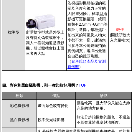
監視攝影機所拍攝的範
圍及角度和視力正常的
人眼 較相似，標準型攝
影機可更換鏡頭，鏡頭
種類有2.5mm~60mm等
焦距可選擇，每種焦距
較佳
標準型
所謂標準型就是外型上
拍出來的範圍及人物大
(因鏡頭較大
沒有特別偽裝或縮小，
小都不太一樣，建議您
入光量較大)
讓人一看就知道是攝影
可參考本公司鏡頭拍攝
機，所以體積會較上面
實例網頁，選擇出最適
三者再大點
合自己的鏡頭焦距。
（
參考鏡頭產品及實測
範例照
）
四、彩色和黑白攝影機，那一種比較好用啊？
TOP
種類
優點
缺點
價格較高，且大部份只能在光線
彩色攝影機
畫面顏色較有變化
充足的地方使用
。
無法分辨拍攝物的顏色，不過並
黑白攝影機
較不受光線影響
不影響其辨識率與清晰度。
紅外線投光器的用途是增加攝影機的夜視效果，功能和