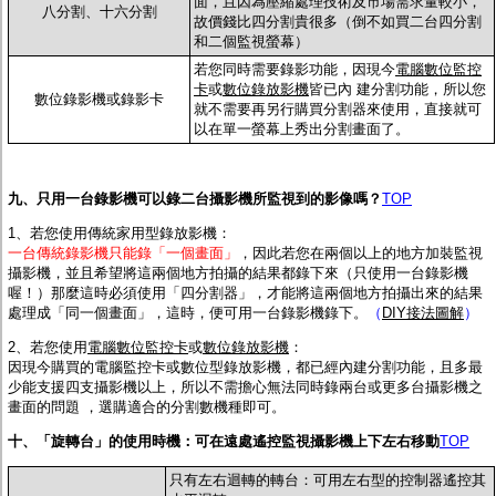
面，且因為壓縮處理技術及市場需求量較小，
八分割、十六分割
故價錢比四分割貴很多（倒不如買二台四分割
和二個監視螢幕）
若您同時需要錄影功能，因現今
電腦數位監控
卡
或
數位錄放影機
皆已內 建分割功能，所以您
數位錄影機或錄影卡
就不需要再另行購買分割器來使用，直接就可
以在單一螢幕上秀出分割畫面了。
九、只用一台錄影機可以錄二台攝影機所監視到的影像嗎？
TOP
1、若您使用傳統家用型錄放影機
：
一台傳統錄影機只能錄「一個畫面」
，因此若您在兩個以上的地方加裝監視
攝影機，並且希望將這兩個地方拍攝的結果都錄下來（只使用一台錄影機
喔！）那麼這時必須使用「四分割器」，才能將這兩個地方拍攝出來的結果
處理成「同一個畫面」，這時，便可用一台錄影機錄下。
（
DIY接法圖解
）
2、若您使用
電腦數位監控卡
或
數位錄放影機
：
因現今購買的電腦監控卡或數位型錄放影機，都已經內建分割功能，且多最
少能支援四支攝影機以上，所以不需擔心無法同時錄兩台或更多台攝影機之
畫面的問題 ，選購適合的分割數機種即可。
十、「旋轉台」的使用時機：可在遠處遙控監視攝影機上下左右移動
TOP
只有左右迴轉的轉台：可用左右型的控制器遙控其