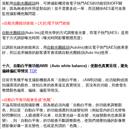
當配用
自動光圈鏡頭
時，可將攝影機背後電子快門AES的功能切到OFF關
掉，因為兩者的作用是類似的！並不需要多此一舉．而且關掉AES還可改善
監視攝影機色飄問題．
n
自動光圈鏡頭效能＞(大於)電子快門效能
自動光圈鏡頭
(Auto Iris)是用光學的方式調整進光量，而電子快門(AES）是用
電子方式調節曝光時間（曝光時間影響整體亮度）
以調節光線的效能來比，用
自動光圈鏡頭
(AutoIris)會比電子快門(AES)效果更
好，所以追求極致的顧客通常會添購自動光圈鏡頭(Auto Iris)使用．
十六、自動白平衡功能AWB（Auto white balance)：使顏色真實呈現，避免
偏綠偏紅等情況
TOP
目前市售幾乎每支攝影機都具有「自動白平衡」（AWB)功能，此功能夠偵測
拍攝環境的顏色，使拍出來的效果逼近真實情況 。若沒有此功能，則會發生
整體顏色偏黃、偏綠、偏藍等情況。
n
自動白平衡功能會造成"色飄"：
不論高階或低階攝影機，因為都必須內建「自動白平衡」的功能來調整顏
色，所以當「自動白平衡」的功能感應到光線變化時（例如室內的日光燈每
秒閃爍60次，人眼感覺不出來，但其實光線一直在變，光線變顏色也會跟著
變），則「自動白平衡」的功能會不斷調整顏色，使我們感覺拍攝的影像整
體影像好像一直在變色，也就是所謂的「色飄」。