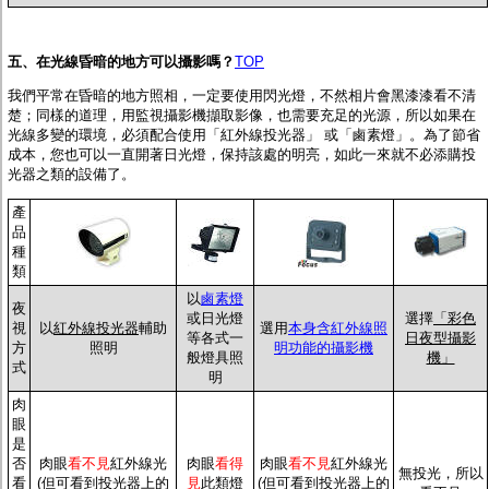
五、在光線昏暗的地方可以攝影嗎？
TOP
我們平常在昏暗的地方照相，一定要使用閃光燈，不然相片會黑漆漆看不清
楚；同樣的道理，用監視攝影機擷取影像，也需要充足的光源，所以如果在
光線多變的環境，必須配合使用「
紅外線投光器
」 或「鹵素燈」。為了節省
成本，您也可以一直開著日光燈，保持該處的明亮，如此一來就不必添購投
光器之類的設備了。
產
品
種
類
以
鹵素燈
夜
或日光燈
選擇
「彩色
視
以
紅外線投光器
輔助
選用
本身含紅外線照
等各式一
日夜型攝影
方
照明
明功能的攝影機
般燈具照
機」
式
明
肉
眼
是
否
肉眼
看不見
紅外線光
肉眼
看得
肉眼
看不見
紅外線光
無投光，所以
看
(但可看到投光器上的
見
此類燈
(但可看到投光器上的