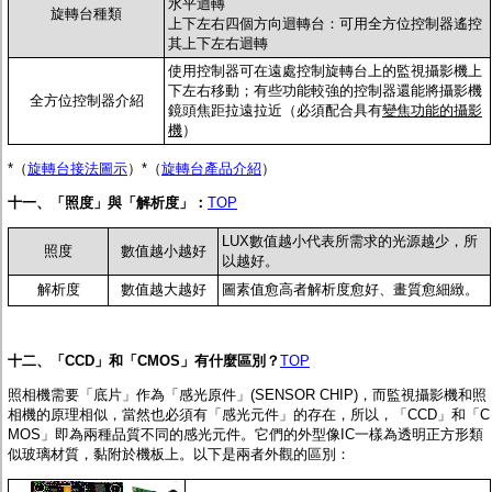
水平迴轉
旋轉台種類
上下左右四個方向迴轉台：可用全方位控制器遙控
其上下左右迴轉
使用控制器可在遠處控制旋轉台上的監視攝影機上
下左右移動；有些功能較強的控制器還能將攝影機
全方位控制器介紹
鏡頭焦距拉遠拉近（必須配合具有
變焦功能的攝影
機
）
*（
旋轉台接法圖示
）*（
旋轉台產品介紹
）
十一、「照度」與「解析度」：
TOP
LUX數值越小代表所需求的光源越少，所
照度
數值越小越好
以越好。
解析度
數值越大越好
圖素值愈高者解析度愈好、畫質愈細緻。
十二、「CCD」和「CMOS」有什麼區別？
TOP
照相機需要「底片」作為「感光原件」(SENSOR CHIP)，而監視攝影機和照
相機的原理相似，當然也必須有
「感光元件」的存在，所以，「CCD」和「C
MOS」即為兩種品質
不同的感光元件。它們的外型像IC一樣為透明正方形類
似玻璃材質，黏附於機板上。以下是兩者外觀的區別：