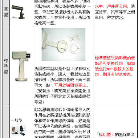
體積雖然和前二者差不多，但因
形狀特殊，所以偽裝效果較差 一
水中、戶外露天用
。適
筆
些。筆型監視攝影機大多具有防
宜貨車、汽車等車上倒
型
水效果，可在室外使用，所以價
車用。
密封防水。
格較高一些。
標準型監視攝影機的優
標
點是可更換鏡頭，如加
準
所謂標準型就是外型上沒有特別
裝焦距mm數較大的鏡
型
偽裝或縮小，讓人一看就知道是
頭，則具有望遠效果
。
攝影機，所以體積會較上面三者
再大一點，
可用於嚇阻犯罪上
。
（安裝法：將支架底座旋開並用
所附的釘子固定於天花板或牆壁
等處）
顧名思義
無線影音傳輸器最大的
作用在於將攝影機所拍攝到的影
一般型
像和聲音作無線的傳輸，好處是
可以省掉佈線的麻煩，在無障礙
的空間一般可無線傳輸30公尺以
「模組型」
的
無線影音
左右的距離（視頻率、功率不同