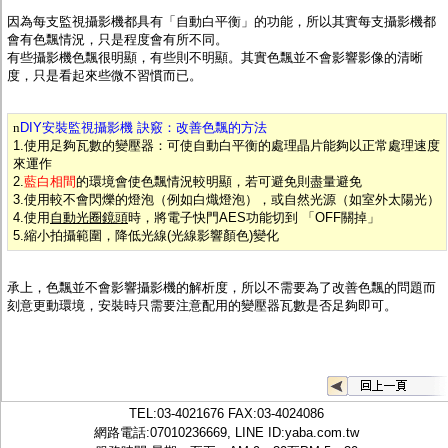
因為每支監視攝影機都具有「自動白平衡」的功能，所以其實每支攝影機都
會有色飄情況，只是程度會有所不同。
有些攝影機色飄很明顯，有些則不明顯。其實色飄並不會影響影像的清晰
度，只是看起來些微不習慣而已。
n
DIY安裝監視攝影機 訣竅：改善色飄的方法
1.使用足夠瓦數的變壓器：可使自動白平衡的處理晶片能夠以正常處理速度
來運作
2.
藍白相間
的環境會使色飄情況較明顯，若可避免則盡量避免
3.使用較不會閃爍的燈泡（例如白熾燈泡），或自然光源（如室外太陽光）
4.使用
自動光圈鏡頭
時，將電子快門AES功能切到 「OFF關掉」
5.縮小拍攝範圍，降低光線(光線影響顏色)變化
承上，色飄並不會影響攝影機的解析度，所以不需要為了改善色飄的問題而
刻意更動環境，安裝時只需要注意配用的變壓器瓦數是否足夠即可。
TEL:
03-4021676
FAX:03-4024086
網路電話:07010236669, LINE ID:
yaba.com.tw