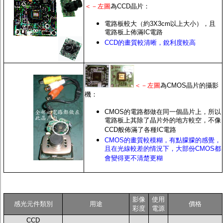
＜－左圖
為CCD晶片：
電路板較大（約3X3cm以上大小），且
電路板上佈滿IC電路
CCD的畫質較清晰，銳利度較高
＜－左圖
為CMOS晶片的攝影
機：
CMOS的電路都做在同一個晶片上，所以
電路板上其除了晶片外的地方較空，不像
CCD般佈滿了各種IC電路
CMOS的畫質較模糊，有點朦朦的感覺，
且在光線較差的情況下，大部份CMOS都
會變得更不清楚更糊
影像
使用
感光元件類別
用途
價格
彩度
電源
CCD