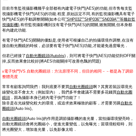
目前市售監視攝影機幾乎全部都有內建電子快門(AES)的功能,但市售每支監
視攝影機電子快門(AES)的功能.程度.原始設定不同,有的監視攝影機具有電子
快門(AES)的手動調整開關(如本公司
"SHP032""SHP036""SN039A""等幾款監
視攝影機
),有些監視攝影機則沒有電子快門(AES)的開關,雖無開關,但本身都
有內建此功能.
有電子快門(AES)開關的優點是,使用者可根據自己的拍攝環境作調整,在沒有
接自動光圈鏡的時候，必須要有電子快門(AES)功能,才能避免過度曝光．
但若已經接了
自動光圈鏡頭(AutoIris)
，則可將電子快門(AES)功能切到OFF關
掉,反而效果會比較好(將AES功能關掉可改善色飄的問題)
n
電子快門VS.自動光圈鏡頭：方法原理不同，但目的相同－－都是為了調節
整體亮度
常常有顧客詢問我們：我到底要不要買
自動光圈鏡頭
啊？其實若裝設環境光
線變化並不會太大（例如室內），我們多半會建議不需要多花錢買
自動光圈
鏡頭
，因為攝影本身已經內電子快門功能了！
除非是在光線變化較大的環境，或追求效果極致的顧客，才需要另購
自動光
圈鏡頭
(Auto Iris)。
自動光圈鏡頭
(Auto Iris)的作用是調節攝影機的進光量，當拍攝環境變亮時，
自動光圈鏡頭會將光圈縮小，使進光量變低，以免曝光；當環境較暗時，則
將光圈變大，增加進光量，以免影像太暗．