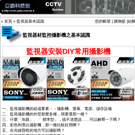
»
首頁
»
監視器基本認識
您的帳號
|
購物籃
|
結
監視器材監控攝影機之基本認識
商品目錄
監視器安裝DIY常用攝影機
限時促銷特惠專案
IP網路攝影機及錄放影機
AHD DVR數位錄放影機
AHD半球型(適用屋內)
AHD中小型紅外線攝影機(適用騎樓、室內外)
AHD防護罩型攝影機(適用屋外，紅外線照射
距離遠）
AHD特殊功能型攝影機
旋轉型攝影機.旋轉台
一、監視攝影機的組成要素－－攝影機、螢幕、電源、儲存設備
傳統高解析攝影機
二、監視攝影機的外型那麼多種，我要選那一種？
鏡頭
三、什麼「魚眼」、「 標準型」，搞不清楚說……可以解釋一下嗎？
投光設備
四、彩色和黑白攝影機，那一種比較好用啊？
防護罩及支架
五、在光線昏暗的地方可以攝影嗎？
多路攝影機單軸傳輸