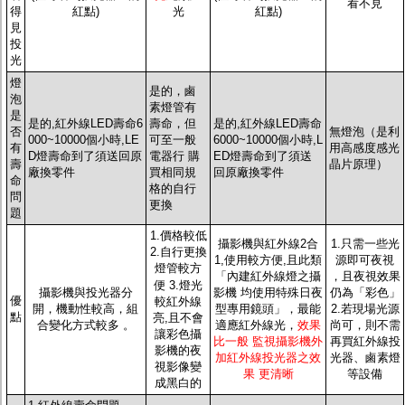
看不見
得
紅點)
光
紅點)
見
投
光
燈
是的，鹵
泡
素燈管有
是
是的,紅外線LED壽命6
壽命，但
是的,紅外線LED壽命
否
無燈泡（是利
000~10000個小時,LE
可至一般
6000~10000個小時,L
有
用高感度感光
D燈壽命到了須送回原
電器行 購
ED燈壽命到了須送
壽
晶片原理）
廠換零件
買相同規
回原廠換零件
命
格的自行
問
更換
題
1.價格較低
攝影機與紅外線2合
1.只需一些光
2.自行更換
1,使用較方便,且此類
源即可夜視
燈管較方
「內建紅外線燈之攝
，且夜視效果
便
3.燈光
攝影機與投光器分
影機 均使用特殊日夜
仍為「彩色」
優
較紅外線
開，機動性較高，組
型專用鏡頭」，最能
2.若現場光源
點
亮,且不會
合變化方式較多 。
適應紅外線光，
效果
尚可，則不需
讓彩色攝
比一般 監視攝影機外
再買紅外線投
影機的夜
加紅外線投光器之效
光器、鹵素燈
視影像變
果 更清晰
等設備
成黑白的