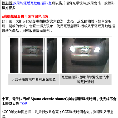
攝影機
,效果均逼近寬動態攝影機
,所以當拍攝背光環境時,效果會比一般攝影
機好很多!
n
寬動態攝影機可改善漏光現象：
如下圖，大部份的攝影機拍攝對比太強烈．太亮．反光的物體（如車窗玻
璃．開啟的車燈）會產生漏光現象，使用寬動態攝影機或效果逼近寬動態攝
影機的產品，則可改善漏光情形．
寬動態攝影機可消除漏光使汽車
大部份攝影機均會有漏光現象
牌照較清晰
十五、電子快門AES(auto electric shutter)功能:調節曝光時間，使光線不會
太暗或太亮
TOP
n
CCD曝光時間愈長，則攝影效果愈亮；CCD曝光時間愈短，則攝影效果愈
暗。