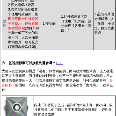
1.紅外線壽命問題
2.投光器價格較高
3.若搭配的攝影機並
非使用特殊鏡頭，則
1.必須有其他
1.紅外線壽命問題
即使可配合紅外線投
光源輔助（如
缺
（使用「紅外線」投
光器使用，但夜視影
1.較明顯
小夜燈、小桌
點
光者夜視效果為「黑
像會變模糊
(因紅外線
燈、路燈或鹵
白」）
光和一般可見光的波
素燈）
長不同，大部份攝影
機均使用一般可見光
鏡頭而非特殊鏡頭)
六、監視攝影機可以接收到聲音嗎？
TOP
大部份的監視攝影機是「沒有」錄音功能的，因為就實用性來講，侵入者通
常不會大聲喧嘩，而且即使錄到聲音，也不一定能夠明確指認出罪犯，所以
錄音指證的作用不大；但若您覺得監聽功能也為必須，則可以選購具有
「影
音同步」
的機種，或在原有監視器旁加裝一個現場收音「麥克風」，效果更
佳。
內建式影音同步監視 攝影機的外殼上有一個小洞，以
接收聲音，使用時注意不要將這個小洞塞住，否則會
影響收音效果