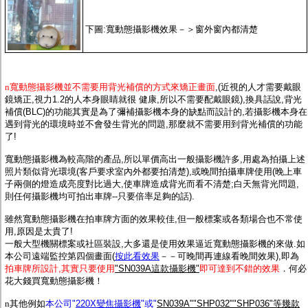
下圖:寬動態攝影機效果－＞窗外窗內都清楚
n
寬動態攝影機並不需要用背光補償的方式來矯正畫面
,(近視的人才需要戴眼
鏡矯正,視力1.2的人本身眼睛就很 健康,所以不需要配戴眼鏡),換具話說,背光
補償(BLC)的功能其實是為了彌補攝影機本身的缺點而設計的,若攝影機本身在
遇到背光的環境時並不會發生背光的問題,那麼就不需要用到背光補償的功能
了!
寬動態攝影機為較高階的產品,所以單價高出一般攝影機許多,用處為拍攝上述
照片類似背光環境(客戶要求室內外都要拍清楚),或晚間拍攝車牌使用(晚上車
子兩側的燈造成亮度對比過大,使車牌造成背光而看不清楚;白天無背光問題,
則任何攝影機均可拍出車牌--只要倍率足夠的話).
雖然寬動態攝影機在拍車牌方面的效果較佳,但一般標案或各類場合也不常使
用,原因是太貴了!
一般大型機關標案或社區裝設,大多還是使用效果逼近寬動態攝影機的來做.如
本公司遠端監控第四個畫面(
按此看效果
－－可晚間再連線看晚間效果),即為
拍車牌所設計,其實只要使用
"SN039A這款攝影機"
即可達到不錯的效果
．何必
花大錢買寬動態攝影機！
n
其他例如
本公司"
220X變焦攝影機
"或"
SN039A""SHP032""SHP036"等幾款