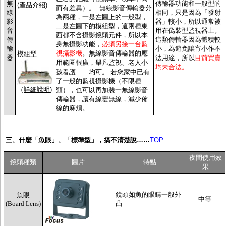
無
傳輸器
功能和一般型的
(
產品介紹
)
而有差異）
。
無線影音傳輸器分
線
相同，只是因為「發射
為兩種，一是左圖上的一般型，
影
器」較小，所以通常被
二是左圖下的模組型，這兩種東
音
用在偽裝型監視器上。
西都不含攝影鏡頭元件，所以本
傳
這類傳輸器因為體積較
身無攝影功能，
必須另接一台監
輸
小，為避免讓宵小作不
視攝影機
。
無線影音傳輸器
的應
模組型
器
法用途，所以
目前買賣
用範圈很廣，舉凡監視、老人小
均未合法。
孩看護……均可。
若您家中已有
了一般的監視攝影機（不限種
（
詳細說明
)
類），也可以再加裝一無線影音
傳輸器，讓有線變無線，減少佈
線的麻煩。
三、什麼「魚眼」、「標準型」，
搞不清楚說……
TOP
夜間使用效
鏡頭種類
圖片
特點
果
鏡頭如魚的眼睛一般外
魚眼
中等
(Board Lens)
凸