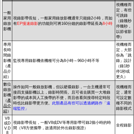
視機種而
定，有些
一般
可跳錄
家用
視錄影帶長短，一般家用錄放影機通常只能錄2小時，而如
（錄幾秒
錄放
有
EP慢速錄影
的功能則可將160分鐘的錄影帶延長為
8小時
停幾秒，
影機
以節省影
帶）
專用
視機種而
長時
定，大部
間錄
份為「跳
影機
監視專用錄影機依機種可分為8小時～960小時不等
錄」設計
（
產
（錄1秒
品介
停1秒或
紹
）
更久）
數位
操作如同一般錄放影機，但以硬碟錄影，一台主機通常可
視機種而
錄放
接四支攝影機以上，錄影時間長。且可省去購買一大堆錄
定
，通常
影機
影帶的成本與人工換帶的不便，而且收看與搜尋特定時段
可設定數
（
產
時也比錄影帶更方便。
此類產品有些可以透過網路作「遠
種不同的
品介
端監控」
錄影模式
紹
）
V8
視錄影帶長短，
一般V8或DV等專用影帶可錄2個小時的時
或D
全程錄影
間（V8方便攜帶，故適用於外出錄影搜證）
V.D
8