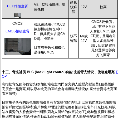
顏色
V8、監視攝影機、數
CCD拍攝畫質
較鮮
12V
較高
位像機
豔
CMOS較低價，
CMOS
視訊會議用小型CCD
因此有些不肖商
攝影機(雖然也叫CC
CMOS拍攝畫質
人會把CMOS當C
D，但其實大多是CM
較不
CD賣，且兩者外
6V或
OS)、
掃瞄器
鮮豔
12V
型大多無法辨
識，因此購買時
目前有些數位相機也
最好選擇信譽良
是使用CMOS
好的商家
十三、
背光補償 BLC (back light control)功能:改善背光情況，使暗處增亮
T
OP
意指把背光的部份變亮(例如把站在室內門窗旁的人臉變亮變清楚),但整體的
亮度會一起變亮,所以原本較亮的區域會有過度曝光情況(如窗外會變得太亮而
看不清楚)
目前幾乎所有的監視攝影機都具有背光補償的功能,所以當我們拿監視攝影機
拍窗戶附近的區域時(窗戶和窗戶附近的區域都有拍攝到),窗外日光較亮,所以
站在窗旁的人臉會變成一團黑(因為人所站的位置背光了),此時監視攝影機感
應到有背光的情況,便會自動啟動背光補償功能,將人臉變亮變清楚,同時窗外