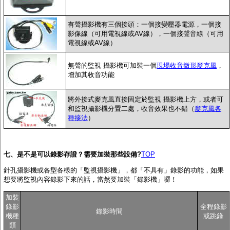
有聲攝影機有三個接頭：一個接變壓器電源，一個接
影像線（可用電視線或AV線），一個接聲音線（可用
電視線或AV線）
無聲的監視 攝影機可加裝一個
現場收音微形麥克風
，
增加其收音功能
將外接式麥克風直接固定於監視 攝影機上方，或者可
和監視攝影機分置二處，收音效果也不錯（
麥克風各
種接法
）
七、
是不是可以錄影存證？需要加裝那些設備?
TOP
針孔攝影機或各型各樣的「監視攝影機」，都「不具有」錄影的功能，如果
想要將監視內容錄影下來的話，當然要加裝「錄影機」囉！
加裝
錄影
全程錄影
錄影時間
機種
或跳錄
類