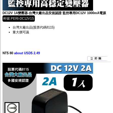
監聽器.麥克風
網路設備
視訊轉換設備
DC12V 1A變壓器-台灣大廠出品安規認證 監控專用DC12V 1000mA電源
雙絞線傳輸器
料號:PERI-DC12V1S
雜訊改善器
分配放大器
台灣大廠出品
(股票代碼8115)
網路線用水晶頭
量大價可議
網路線
懶人線.同軸線.花線
線頭.插座.延長線.HDMI線
集線盒.防水盒.配線盒
NT$ 80
about USD$ 2.49
變壓器.避雷器
轉接頭
偽裝嚇阻假監視器. 警示防盜貼紙
行車紀錄器.車用插座配件
電腦工業機殼
客訂商品