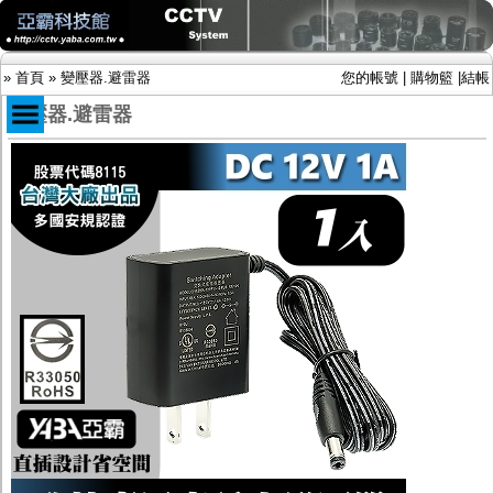
»
首頁
»
變壓器.避雷器
您的帳號
|
購物籃
|
結帳
變壓器.避雷器
商品目錄
限時促銷特惠專案
IP網路攝影機及錄放影機
AHD DVR數位錄放影機
AHD半球型(適用屋內)
AHD中小型紅外線攝影機(適用騎樓、室內外)
AHD防護罩型攝影機(適用屋外，紅外線照射
距離遠）
AHD特殊功能型攝影機
旋轉型攝影機.旋轉台
傳統高解析攝影機
鏡頭
投光設備
防護罩及支架
多路攝影機單軸傳輸