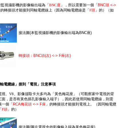
有些監視攝影機的影像輸出端為「
BNC座
」，所以需要加一個「
BNC頭 <->
」的轉接頭才能接到同軸電纜線上（因為同軸電纜線是「
F頭
」的）（如
）
接法圖(本監視攝影機的影像輸出端為BNC座)
轉接頭：BNC頭(左) <-> F座(右)
軸電纜線」接到「電視」注意事項
電視、V8、影像擷取卡大多均為「黃色梅花座」
（可觀察家中電視的背
正面，是否有黃色插孔影像輸入端子）
，因此若使用同軸電纜線，則需
購一個「
RCA梅花頭 <-> F座
」的轉接頭才能接到電視上。（因同軸電纜
「
F頭
」的）
接法圖(圖左電視盒的影像輸入端為黃色梅花座)