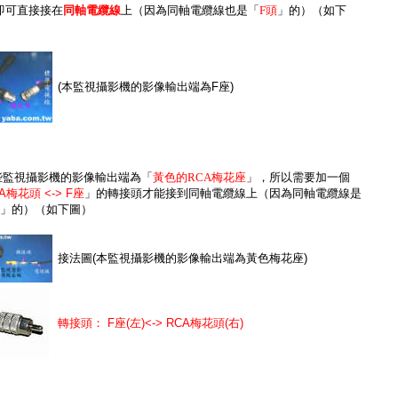
即可直接接在
同軸電纜線
上（因為同軸電纜線也是「
F頭
」的）（如下
(本監視攝影機的影像輸出端為F座)
有些監視攝影機的影像輸出端為「
黃色的RCA梅花座
」，所以需要加一個
A梅花頭 <-> F座
」的轉接頭才能接到同軸電纜線上（因為同軸電纜線是
」的）（如下圖）
接法圖(本監視攝影機的影像輸出端為黃色梅花座)
轉接頭： F座(左)<-> RCA梅花頭(右)