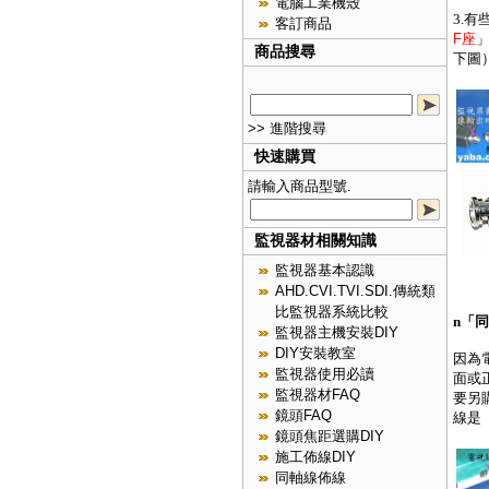
電腦工業機殼
3.
客訂商品
F座
商品搜尋
下圖
>> 進階搜尋
快速購買
請輸入商品型號.
監視器材相關知識
監視器基本認識
AHD.CVI.TVI.SDI.傳統類
比監視器系統比較
n
「同
監視器主機安裝DIY
DIY安裝教室
因為
監視器使用必讀
面或
監視器材FAQ
要另
鏡頭FAQ
線是
鏡頭焦距選購DIY
施工佈線DIY
同軸線佈線