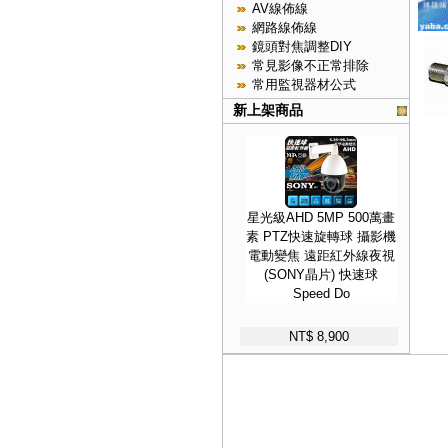
AV線佈線
網路線佈線
鏡頭對焦調整DIY
常見影像不正常排除
常用監視器材公式
新上架商品
星光級AHD 5MP 500萬畫
素 PTZ快速旋轉球 攝影機
電動變焦 遠距紅外線夜視
(SONY晶片) 快速球
Speed Do
NT$ 8,900