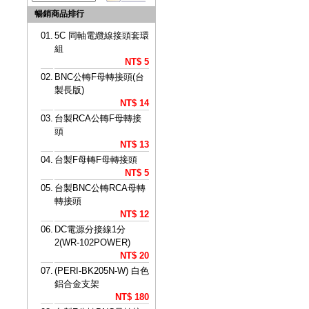
暢銷商品排行
01.
5C 同軸電纜線接頭套環
組
NT$ 5
02.
BNC公轉F母轉接頭(台
製長版)
NT$ 14
03.
台製RCA公轉F母轉接
頭
NT$ 13
04.
台製F母轉F母轉接頭
NT$ 5
05.
台製BNC公轉RCA母轉
轉接頭
NT$ 12
06.
DC電源分接線1分
2(WR-102POWER)
NT$ 20
07.
(PERI-BK205N-W) 白色
鋁合金支架
NT$ 180