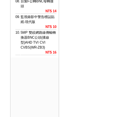
08.
台製F公轉BNC母轉接
頭
NT$ 14
09.
監視錄影中警告標誌貼
紙-現代版
NT$ 10
10.
5MP 雙絞網路線傳輸轉
換器BNC公頭(祼線
型)AHD TVI CVI
CVBS(WR-ZB3)
NT$ 16