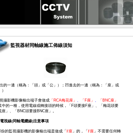
監視器材同軸線施工佈線須知
凸出的一邊（稱為：「頭」或「公」）；凹進去的一邊（稱為：「座」或
」）
監視攝影機影像輸出端子會做成
「RCA梅花座」
、
「F座」
、
「BNC座」
其中的一種，使用電線或轉接頭的時候，「F頭要接F座」、「梅花頭要
花座」、「BNC頭要接BNC座」。
電視線(同軸電纜線)注意事項
大部份的監視攝影機的影像輸出端是做成「
F座
」的，「
F座
」不需要任何轉