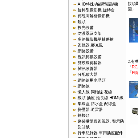
接頭
AHD特殊功能型攝影機
圖）
旋轉型攝影機.旋轉台
傳統高解析攝影機
鏡頭
投光設備
防護罩及支架
多路攝影機單軸傳輸
監聽器.麥克風
網路設備
視訊轉換設備
2.
雙絞線傳輸器
「
RC
雜訊改善器
「
F頭
分配放大器
網路線用水晶頭
網路線
懶人線.同軸線.花線
線頭.插座.延長線.HDMI線
集線盒.防水盒.配線盒
變壓器.避雷器
轉接頭
偽裝嚇阻假監視器. 警示防
盜貼紙
行車紀錄器.車用插座配件