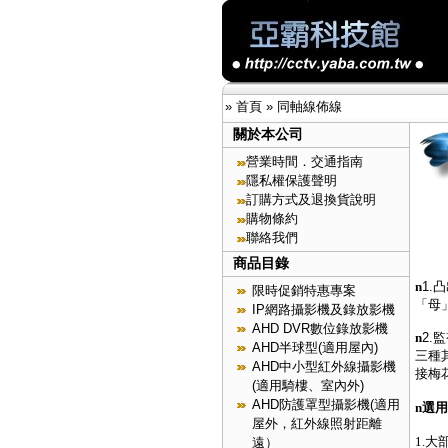
»
首頁
»
同軸線佈線
關於本公司
營業時間．交通指南
隱私權保護聲明
訂購方式及退換貨說明
購物條約
聯絡我們
商品目錄
n
1.
限時促銷特惠專案
「母
IP網路攝影機及錄放影機
AHD DVR數位錄放影機
n
2.
AHD半球型(適用屋內)
三種
AHD中小型紅外線攝影機
接梅
(適用騎樓、室內外)
AHD防護罩型攝影機(適用
n
選用
屋外，紅外線照射距離
1.
遠）