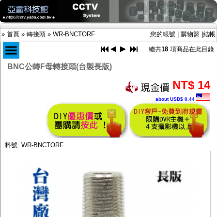
»
首頁
»
轉接頭
»
WR-BNCTORF
您的帳號
|
購物籃
|
結帳
總共
18
項商品在此目錄
BNC公轉F母轉接頭(台製長版)
商品目錄
NT$ 14
限時促銷特惠專案
about USD$ 0.44
IP網路攝影機及錄放影機
AHD DVR數位錄放影機
AHD半球型(適用屋內)
AHD中小型紅外線攝影機(適用騎樓、室內外)
AHD防護罩型攝影機(適用屋外，紅外線照射
料號: WR-BNCTORF
距離遠）
AHD特殊功能型攝影機
旋轉型攝影機.旋轉台
傳統高解析攝影機
鏡頭
投光設備
防護罩及支架
多路攝影機單軸傳輸