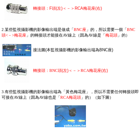
轉接頭：F頭(左)＜－＞RCA梅花座(右)
2.某些監視攝影機的影像輸出端是做成「
BNC座
」的，所以需要一個「
BNC
頭<－>梅花座
」的轉接頭才能接在AV線上（因為AV線是「
梅花頭
」的）
接法圖(本監視攝影機的影像輸出端為BNC座)
轉接頭：
BNC頭
(左)＜－＞
RCA梅花座
(右)
3.有些監視攝影機的影像輸出端為「黃色梅花座」，所以不需要任何轉接頭即
可接在AV線上（因為AV線也是「
RCA梅花頭
」的）（如下圖）