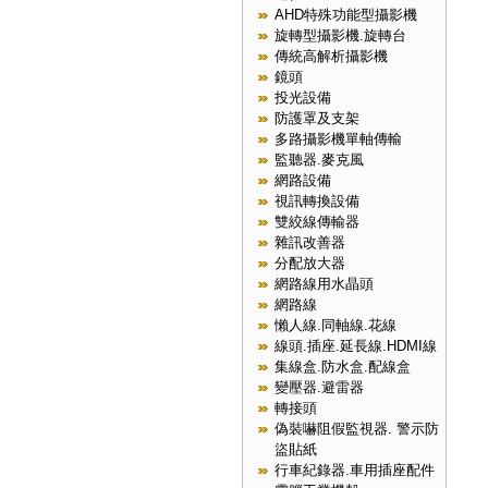
AHD特殊功能型攝影機
旋轉型攝影機.旋轉台
傳統高解析攝影機
鏡頭
投光設備
防護罩及支架
多路攝影機單軸傳輸
監聽器.麥克風
網路設備
視訊轉換設備
雙絞線傳輸器
雜訊改善器
分配放大器
網路線用水晶頭
網路線
懶人線.同軸線.花線
線頭.插座.延長線.HDMI線
集線盒.防水盒.配線盒
變壓器.避雷器
轉接頭
偽裝嚇阻假監視器. 警示防
盜貼紙
行車紀錄器.車用插座配件