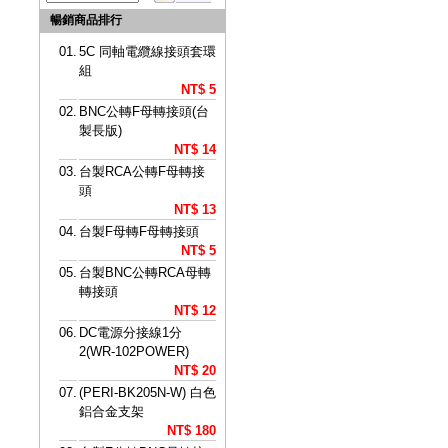
暢銷商品排行
01.
5C 同軸電纜線接頭套環
組
NT$ 5
02.
BNC公轉F母轉接頭(台
製長版)
NT$ 14
03.
台製RCA公轉F母轉接
頭
NT$ 13
04.
台製F母轉F母轉接頭
NT$ 5
05.
台製BNC公轉RCA母轉
轉接頭
NT$ 12
06.
DC電源分接線1分
2(WR-102POWER)
NT$ 20
07.
(PERI-BK205N-W) 白色
鋁合金支架
NT$ 180