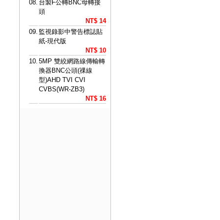
08.
台製F公轉BNC母轉接
頭
NT$ 14
09.
監視錄影中警告標誌貼
紙-現代版
NT$ 10
10.
5MP 雙絞網路線傳輸轉
換器BNC公頭(祼線
型)AHD TVI CVI
CVBS(WR-ZB3)
NT$ 16