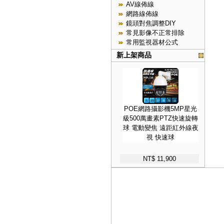
AV線佈線
網路線佈線
鏡頭對焦調整DIY
常見影像不正常排除
常用監視器材公式
新上架商品
POE網路攝影機5MP星光
級500萬畫素PTZ快速旋轉
球 電動變焦 遠距紅外線夜
視 快速球
NT$ 11,900