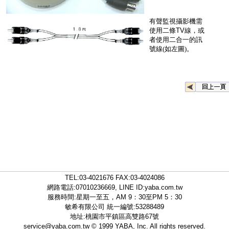
有聲監視攝影機需
使用二條TV線，
或
者使用二合一的訊
號線(如左圖)。
TEL:
03-4021676
FAX:03-4024086
網路電話:07010236669, LINE ID:
yaba.com.tw
服務時間:星期一至五，AM 9：30至PM 5：30
敏希有限公司 統一編號:53288489
地址:桃園市平鎮區高雙路67號
service@yaba.com.tw
© 1999
YABA
, Inc. All rights reserved.