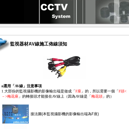
監視器材AV線施工佈線須知
n
選用「AV線」注意事項
1.大部份的監視攝影機的影像輸出端是做成「
F座
」的，所以需要一個「
F頭<
－>梅花座
」的轉接頭才能接在AV線上（因為AV線是「
梅花頭
」的）
接法圖(本監視攝影機的影像輸出端為F座)