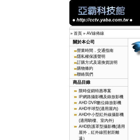
»
首頁
»
AV線佈線
關於本公司
營業時間．交通指南
隱私權保護聲明
訂購方式及退換貨說明
購物條約
聯絡我們
商品目錄
限時促銷特惠專案
IP網路攝影機及錄放影機
AHD DVR數位錄放影機
AHD半球型(適用屋內)
AHD中小型紅外線攝影機
(適用騎樓、室內外)
AHD防護罩型攝影機(適用
屋外，紅外線照射距離
遠）