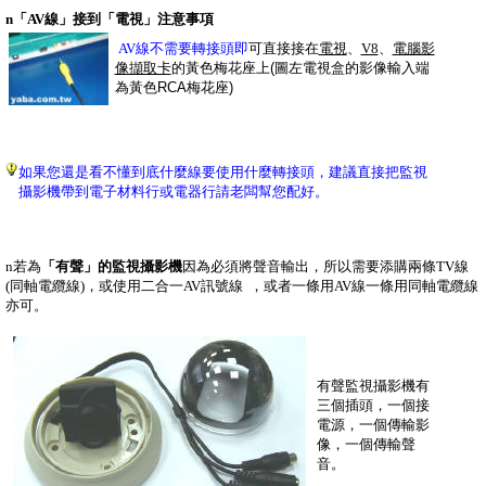
n
「AV線」接到「電視」注意事項
AV線不需要轉接頭即
可直接接在
電視
、
V8
、
電腦影
像擷取卡
的黃色梅花座上
(圖左電視盒的影像輸入端
為黃色RCA梅花座)
如果您還是看不懂到底什麼線要使用什麼轉接頭，建議直接把監視
攝影機帶到電子材料行或電器行請老闆幫您配好。
n
若為
「有聲」的監視攝影機
因為必須將聲音輸出，所以需要添購兩條
TV線
(同軸電纜線)，
或使用二合一AV訊號線 ，或者一條用AV線一條用同軸電纜線
亦可。
有聲監視攝影機有
三個插頭，一個接
電源，一個傳輸影
像，一個傳輸聲
音。