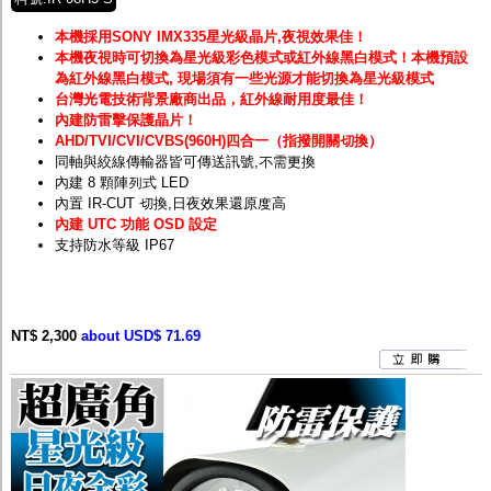
本機採用SONY IMX335星光級晶片,夜視效果佳！
本機夜視時可切換為星光級彩色模式或紅外線黑白模式！
本機預設
為紅外線黑白模式, 現場須有一些光源才能切換為星光級模式
台灣光電技術背景廠商出品，紅外線耐用度最佳！
內建防雷擊保護晶片！
AHD/TVI/CVI/CVBS(960H)四合一（指撥開關切換）
同軸與絞線傳輸器皆可傳送訊號,不需更換
內建 8 顆陣列式 LED
內置 IR-CUT 切換,日夜效果還原度高
內建 UTC 功能 OSD 設定
支持防水等級 IP67
NT$ 2,300
about USD$ 71.69