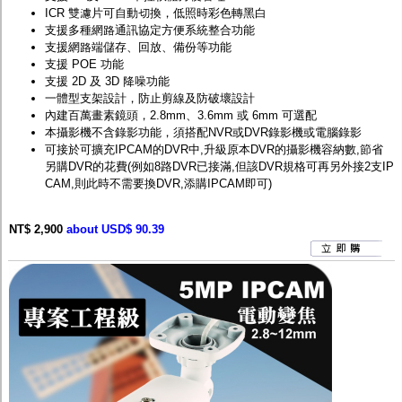
ICR 雙濾片可自動切換，低照時彩色轉黑白
支援多種網路通訊協定方便系統整合功能
支援網路端儲存、回放、備份等功能
支援 POE 功能
支援 2D 及 3D 降噪功能
一體型支架設計，防止剪線及防破壞設計
內建百萬畫素鏡頭，2.8mm、3.6mm 或 6mm 可選配
本攝影機不含錄影功能，須搭配
NVR
或
DVR
錄影機或電腦錄影
可接於可擴充IPCAM的DVR中,升級原本DVR的攝影機容納數,節省
另購DVR的花費(例如8路DVR已接滿,但該DVR規格可再另外接2支IP
CAM,則此時不需要換DVR,添購IPCAM即可)
NT$ 2,900
about USD$ 90.39