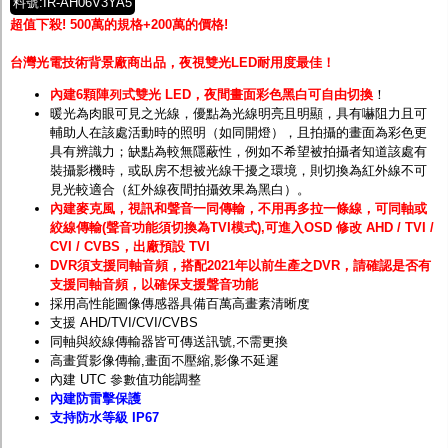
料號:IR-AH06V3YA5
超值下殺! 500萬的規格+200萬的價格!
台灣光電技術背景廠商出品，夜視雙光LED耐用度最佳！
內建6顆陣列式雙光 LED，夜間畫面彩色黑白可自由切換
！
暖光為肉眼可見之光線，
優點為
光線明亮且明顯，具有嚇阻力且可
輔助人在該處活動時的照明（如同開燈），且拍攝的畫面為彩色更
具有辨識力；缺點為較無隱蔽性，例如不希望被拍攝者知道該處有
裝攝影機時，或臥房不想被光線干擾之環境，則切換為
紅外線
不可
見光較適合（紅外線夜間拍攝效果為黑白）。
內建麥克風，視訊和聲音一同傳輸，不用再多拉一條線，可同軸或
絞線傳輸(聲音功能須切換為TVI模式),可進入OSD 修改 AHD / TVI /
CVI / CVBS，出廠預設 TVI
DVR須支援同軸音頻，搭配2021年以前生產之DVR，請確認是否有
支援同軸音頻，以確保支援聲音功能
採用高性能圖像傳感器具備百萬高畫素清晰度
支援 AHD/TVI/CVI/CVBS
同軸與絞線傳輸器皆可傳送訊號,不需更換
高畫質影像傳輸,畫面不壓縮,影像不延遲
內建 UTC 參數值功能調整
內建防雷擊保護
支持防水等級 IP67