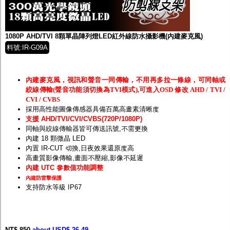
監聽器.麥克風
網路設備
視訊轉換設備
雙絞線傳輸器
1080P AHD/TVI 8顆單晶陣列燈LED紅外線防水攝影機(內建麥克風)
雜訊改善器
料號:IR-G09A
分配放大器
網路線用水晶頭
網路線
內建麥克風，視訊和聲音一同傳輸，不用再多拉一條線，可同軸或
懶人線.同軸線.花線
絞線傳輸(聲音功能須切換為TVI模式),可進入OSD 修改 AHD / TVI /
線頭.插座.延長線.HDMI線
CVI / CVBS
集線盒.防水盒.配線盒
採用高性能圖像傳感器具備百萬高畫素清晰度
變壓器.避雷器
支援 AHD/TVI/CVI/CVBS(720P/1080P)
轉接頭
同軸與絞線傳輸器皆可傳送訊號,不需更換
偽裝嚇阻假監視器. 警示防盜貼紙
內建 18 顆微晶 LED
行車紀錄器.車用插座配件
內置 IR-CUT 切換,日夜效果還原度高
電腦工業機殼
高畫質影像傳輸,畫面不壓縮,影像不延遲
客訂商品
內建 UTC 參數值功能調整
內建防雷擊保護
支持防水等級 IP67
NT$ 850
about USD$ 26.49