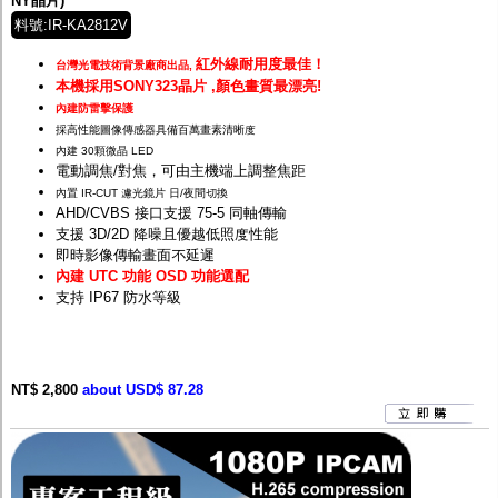
NY晶片)
料號:IR-KA2812V
紅外線耐用度最佳！
台灣光電技術背景廠商出品,
本機採用SONY323晶片 ,顏色畫質最漂亮!
內建防雷擊保護
採高性能圖像傳感器具備百萬畫素清晰度
內建 30顆微晶 LED
電動調焦/對焦，可由主機端上調整焦距
內置 IR-CUT 濾光鏡片 日/夜間切換
AHD/CVBS 接口支援 75-5 同軸傳輸
支援 3D/2D 降噪且優越低照度性能
即時影像傳輸畫面不延遲
內建 UTC 功能 OSD 功能選配
支持 IP67 防水等級
NT$ 2,800
about USD$ 87.28