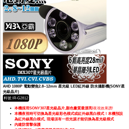
AHD 1080P 電動變焦2.8~12mm 星光級 LED紅外線 防水攝影機(SONY星
光級晶片)
料號:IR-G2812
本機採用SONY307星光級晶片,顏色畫質最漂亮!
夜視效果讚!
本機夜視時可切換為星光級彩色模式或紅外線黑白模式！
本機預設
為紅外線黑白模式, 現場須有一些光源才能切換為星光級模式
內建防雷擊保護