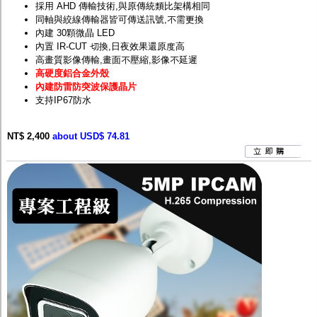
採用 AHD 傳輸技術,與原傳統類比架構相同
同軸與絞線傳輸器皆可傳送訊號,不需更換
內建 30顆微晶 LED
內置 IR-CUT 切換,日夜效果還原度高
高畫質影像傳輸,畫面不壓縮,影像不延遲
高硬度鋁合金外殼
內建防雷防突波保護晶片
支持IP67防水
NT$ 2,400
about USD$ 74.81