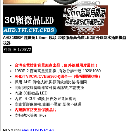
AHD 1080P 超廣角1.8mm 鏡頭 30顆微晶高亮度LED紅外線防水攝影機監
視器
料號:IR-170SV2
台灣光電技術背景廠商出品，紅外線耐用度最佳！
1080P 2 百萬高畫質影像
,有效分辨率達 1920*1080
AHD/TVI/CVI/CVBS(960H)四合一（指撥開關切換）
採用 AHD 傳輸技術,與原傳統類比架構相同
同軸與絞線傳輸器皆可傳送訊號,不需更換
內建 30顆微晶 LED
內置 IR-CUT 切換,日夜效果還原度高
高畫質影像傳輸,畫面不壓縮,影像不延遲
內建防雷防突波保護晶片
支持防水等級 IP67
NT$ 2,099
about USD$ 65.43