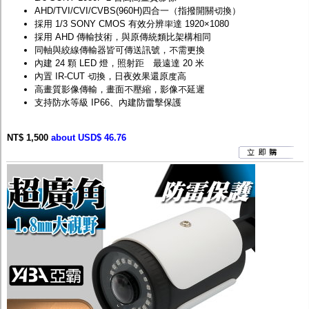
AHD/TVI/CVI/CVBS(960H)四合一（指撥開關切換）
採用 1/3 SONY CMOS 有效分辨率達 1920×1080
採用 AHD 傳輸技術，與原傳統類比架構相同
同軸與絞線傳輸器皆可傳送訊號，不需更換
內建 24 顆 LED 燈，照射距離最遠達 20 米
內置 IR-CUT 切換，日夜效果還原度高
高畫質影像傳輸，畫面不壓縮，影像不延遲
支持防水等級 IP66、內建防雷擊保護
NT$ 1,500
about USD$ 46.76