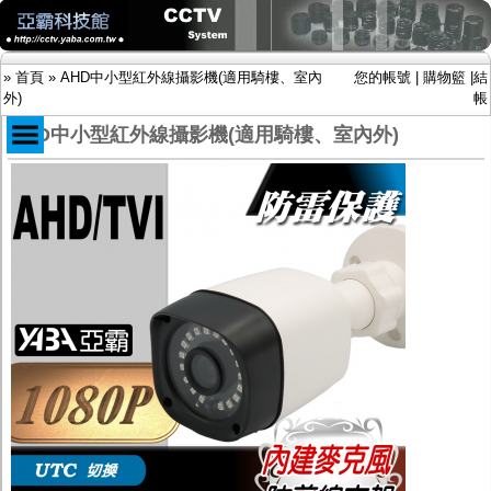
»
首頁
»
AHD中小型紅外線攝影機(適用騎樓、室內
您的帳號
|
購物籃
|
結
外)
帳
AHD中小型紅外線攝影機(適用騎樓、室內外)
商品目錄
限時促銷特惠專案
IP網路攝影機及錄放影機
AHD DVR數位錄放影機
AHD半球型(適用屋內)
AHD中小型紅外線攝影機(適用騎樓、室內外)
AHD防護罩型攝影機(適用屋外，紅外線照射
距離遠）
AHD特殊功能型攝影機
旋轉型攝影機.旋轉台
傳統高解析攝影機
鏡頭
投光設備
防護罩及支架
多路攝影機單軸傳輸