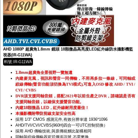
AHD 1080P 超廣角1.8mm 鏡頭 18顆微晶高亮度LED紅外線防水攝影機監
視器(IR-G11WA)
料號:IR-G11WA
1.8mm超廣角全景視野一覽無遺
內建麥克風，視訊和聲音一同傳輸，不用再多拉一條線，可同軸或
絞線傳輸(聲音功能須切換為TVI模式),可進入OSD 修改 AHD / TVI /
CVI / CVBS
DVR須支援同軸音頻，搭配2021年以前生產之DVR，請確認是否有
支援同軸音頻，以確保支援聲音功能。
內建18顆微晶 LED，紅外線耐用度最佳！
本攝影機附帶防剪線支架安全性高
採用 1/3" CMOS 感測元件,有效分辨率達 1936*1096
AHD/TVI/CVI/CVBS(960H)四合一可UTC控制切換）
採用 AHD 傳輸技術,與原傳統類比架構相同
同軸與絞線傳輸器皆可傳送訊號,不需更換