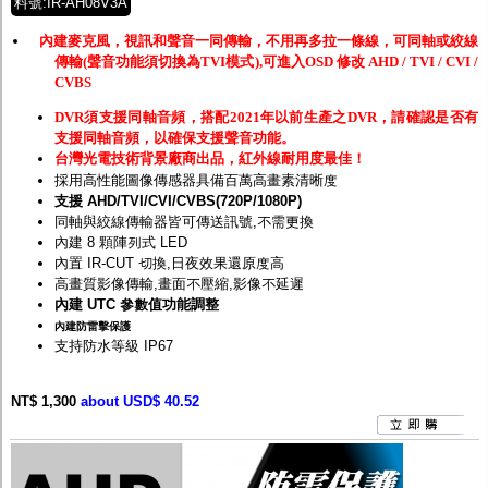
料號:IR-AH08V3A
內建麥克風，視訊和聲音一同傳輸，不用再多拉一條線，可同軸或絞線
傳輸(聲音功能須切換為TVI模式),可進入OSD 修改 AHD / TVI / CVI /
CVBS
DVR須支援同軸音頻，搭配2021年以前生產之DVR，請確認是否有
支援同軸音頻，以確保支援聲音功能。
台灣光電技術背景廠商出品，紅外線耐用度最佳！
採用高性能圖像傳感器具備百萬高畫素清晰度
支援 AHD/TVI/CVI/CVBS(720P/1080P)
同軸與絞線傳輸器皆可傳送訊號,不需更換
內建 8 顆陣列式 LED
內置 IR-CUT 切換,日夜效果還原度高
高畫質影像傳輸,畫面不壓縮,影像不延遲
內建 UTC 參數值功能調整
內建防雷擊保護
支持防水等級 IP67
NT$ 1,300
about USD$ 40.52