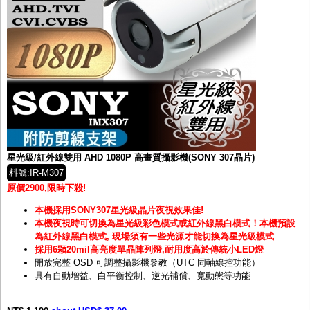
星光級/紅外線雙用 AHD 1080P 高畫質攝影機(SONY 307晶片)
料號:IR-M307
原價2900,限時下殺!
本機採用SONY307星光級晶片夜視效果佳!
本機夜視時可切換為星光級彩色模式或紅外線黑白模式！
本機預設
為紅外線黑白模式, 現場須有一些光源才能切換為星光級模式
採用6顆20mil高亮度單晶陣列燈,耐用度高於傳統小LED燈
開放完整 OSD 可調整攝影機參教（UTC 同軸線控功能）
具有自動增益、白平衡控制、逆光補償、寬動態等功能