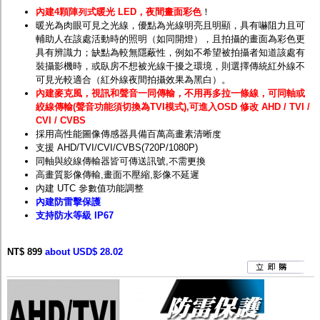
內建4顆陣列式暖光 LED，夜間畫面彩色
！
暖光為肉眼可見之光線，
優點為
光線明亮且明顯，具有嚇阻力且可
輔助人在該處活動時的照明（如同開燈），且拍攝的畫面為彩色更
具有辨識力；缺點為較無隱蔽性，例如不希望被拍攝者知道該處有
裝攝影機時，或臥房不想被光線干擾之環境，則選擇傳統
紅外線
不
可見光較適合（紅外線夜間拍攝效果為黑白）。
內建麥克風，視訊和聲音一同傳輸，不用再多拉一條線，可同軸或
絞線傳輸(聲音功能須切換為TVI模式),可進入OSD 修改 AHD / TVI /
CVI / CVBS
採用高性能圖像傳感器具備百萬高畫素清晰度
支援 AHD/TVI/CVI/CVBS(720P/1080P)
同軸與絞線傳輸器皆可傳送訊號,不需更換
高畫質影像傳輸,畫面不壓縮,影像不延遲
內建 UTC 參數值功能調整
內建防雷擊保護
支持防水等級 IP67
NT$ 899
about USD$ 28.02