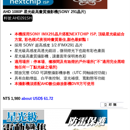
AHD 1080P 星光級高畫質攝影機(SONY 291晶片)
料號:AHD291SH
本機採用SONY IMX291晶片搭配NEXTCHIP ISP, 頂級星光級組合
方案, 彩色模式夜視時畫質最佳,顏色最鮮豔！
採用 SONY 超高感度 1/2.8”IMX291 晶片
星光級高感度高透光鏡頭，微弱燈光下也能有彩色畫面
星光級高畫質攝影機，讓畫面常保明亮色彩
適用場所：停車場、樓梯間及有路燈的戶外場所("不"適用完全黑暗
無任何一丁點光線之場所)
開放完整 OSD 可調整攝影機參教（UTC 同軸線控功能）
具有自動增益、白平衡控制、逆光補償、寬動態等功能
本攝影機須搭配AHD數位錄放影機DVR方可使用
NT$ 1,980
about USD$ 61.72