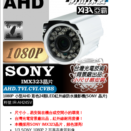
1080P 小型AHD 彩色24顆LED紅外線防水攝影機(SONY 晶片)
料號:IR-AH24SV
尺寸小，易安裝在機台或空間小的環境
！
台灣光電背景廠出品，紅外線耐用度優！
本機採用SONY IMX323晶片
，頻色漂亮!
1/3 SONY 1080P 2 百萬高畫質影像