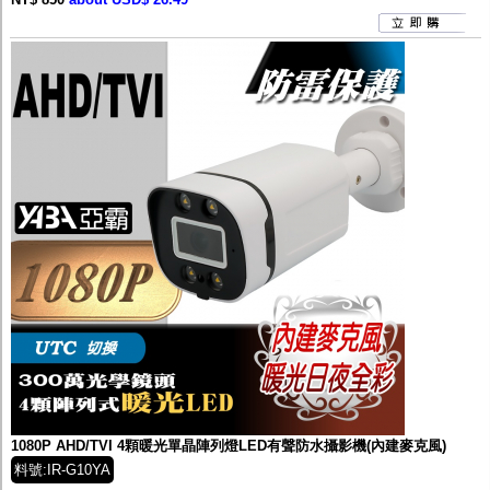
1080P AHD/TVI 4顆暖光單晶陣列燈LED有聲防水攝影機(內建麥克風)
料號:IR-G10YA