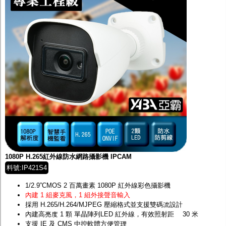
1080P H.265紅外線防水網路攝影機 IPCAM
料號:IP421S4
1/2.9”CMOS 2 百萬畫素 1080P 紅外線彩色攝影機
內建 1 組麥克風，1 組外接聲音輸入
採用 H.265/H.264/MJPEG 壓縮格式並支援雙碼流設計
內建高亮度 1 顆 單晶陣列LED 紅外線，有效照射距離 30 米
支援 IE 及 CMS 中控軟體方便管理