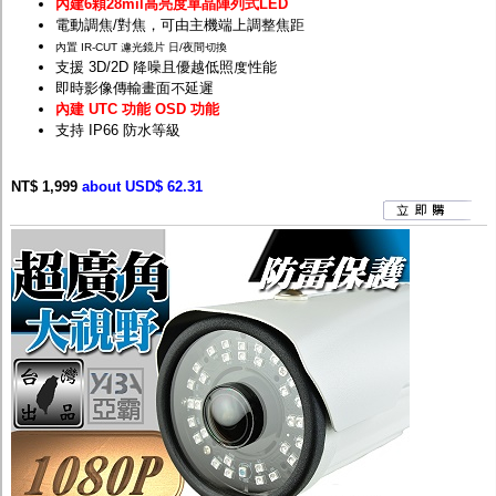
內建6顆28mil高亮度單晶陣列式LED
電動調焦/對焦，可由主機端上調整焦距
內置 IR-CUT 濾光鏡片 日/夜間切換
支援 3D/2D 降噪且優越低照度性能
即時影像傳輸畫面不延遲
內建 UTC 功能 OSD 功能
支持 IP66 防水等級
NT$ 1,999
about USD$ 62.31