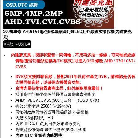
500萬畫素 AHD/TVI 彩色8顆單晶陣列燈LED紅外線防水攝影機(內建麥克
風)
料號:IR-08H5A
內建麥克風，視訊和聲音一同傳輸，不用再多拉一條線，可同軸或絞線
傳輸(聲音功能須切換為TVI模式),可進入OSD 修改 AHD / TVI / CVI /
CVBS
DVR須支援同軸音頻，搭配2021年以前生產之DVR，請確認是否有
支援同軸音頻，以確保支援聲音功能。
台灣光電技術背景廠商出品，紅外線耐用度最佳！
採用高性能圖像傳感器具備百萬高畫素清晰度
AHD/TVI/CVI/CVBS(960H)四合一（OSD 切換）
有效分辨率達 2560(H)×1944(V)
同軸與絞線傳輸器皆可傳送訊號,不需更換
內建 8 顆陣列式 LED
內置 IR-CUT 切換,日夜效果還原度高
高畫質影像傳輸,畫面不壓縮,影像不延遲
內建 UTC 參數值功能調整