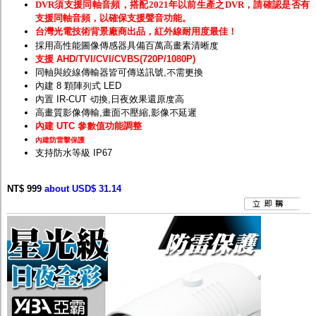
DVR須支援同軸音頻，搭配2021年以前生產之DVR，請確認是否有
支援同軸音頻，以確保支援聲音功能。
台灣光電技術背景廠商出品，紅外線耐用度最佳！
採用高性能圖像傳感器具備百萬高畫素清晰度
支援 AHD/TVI/CVI/CVBS(720P/1080P)
同軸與絞線傳輸器皆可傳送訊號,不需更換
內建 8 顆陣列式 LED
內置 IR-CUT 切換,日夜效果還原度高
高畫質影像傳輸,畫面不壓縮,影像不延遲
內建 UTC 參數值功能調整
內建防雷擊保護
支持防水等級 IP67
NT$ 999
about USD$ 31.14