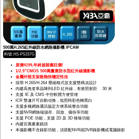
500萬H.265紅外線防水網路攝影機 IPCAM
料號:HS-P5337G
原價4199,年終超殺瘋狂價!
1/2.9”CMOS 500萬畫素防水型紅外線攝影機
金屬外殼支架散熱快穩定性佳
採用 H.265/H.264 壓縮格式並支援雙碼流設計
內建高亮度單晶陣列LED 紅外線，有效照射距離 30 米
支援 IE 及 CMS 中控軟體方便管理
ICR 雙濾片可自動切換，低照時彩色轉黑白
支援多種網路通訊協定方便系統整合功能
支援NVR網路端儲存、回放、備份等功能
支援 POE 功能，支援 2D 及 3D 降噪功能
內建百萬畫素鏡頭
本攝影機不含錄影功能，須搭配
NVR
或
DVR
錄影機或電腦錄影