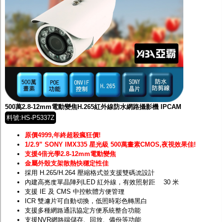
500萬2.8-12mm電動變焦H.265紅外線防水網路攝影機 IPCAM
料號:HS-P5337Z
原價4999,年終超殺瘋狂價!
1/2.9” SONY IMX335 星光級 500萬畫素
CMOS,夜視效果佳!
支援4倍光學2.8-12mm電動變焦
金屬外殼支架散熱快穩定性佳
採用 H.265/H.264 壓縮格式並支援雙碼流設計
內建高亮度單晶陣列LED 紅外線，有效照射距離 30 米
支援 IE 及 CMS 中控軟體方便管理
ICR 雙濾片可自動切換，低照時彩色轉黑白
支援多種網路通訊協定方便系統整合功能
支援NVR網路端儲存、回放、備份等功能