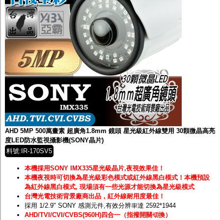
AHD 5MP 500萬畫素 超廣角1.8mm 鏡頭 星光級紅外線雙用 30顆微晶高亮
度LED防水監視攝影機(SONY晶片)
料號:IR-170SV5
本機採用SONY IMX335星光級晶片,夜視效果佳！
本機夜視時可切換為星光級彩色模式或紅外線黑白模式！
本機預設
為紅外線黑白模式, 現場須有一些光源才能切換為星光級模式
台灣光電技術背景廠商出品，紅外線耐用度最佳！
採用 1/2.9" SONY 感測元件,有效分辨率達 2592*1944
AHD/TVI/CVI/CVBS(960H)四合一（指撥開關切換）