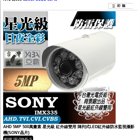
AHD 5MP 500萬畫素 星光級 紅外線雙用 陣列式LED紅外線防水監視攝影
機(SONY晶片)
料號:IR-08H5-S