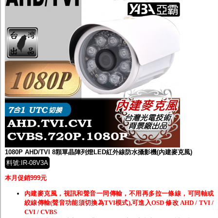
1080P AHD/TVI 8顆單晶陣列燈LED紅外線防水攝影機(內建麥克風)
料號:IR-08V3A
本月促銷999元
內建麥克風，視訊和聲音一同傳輸，不用再多拉一條線，可同軸或
絞線傳輸(聲音功能須切換為TVI模式),可進入OSD 修改 AHD / TVI /
CVI / CVBS