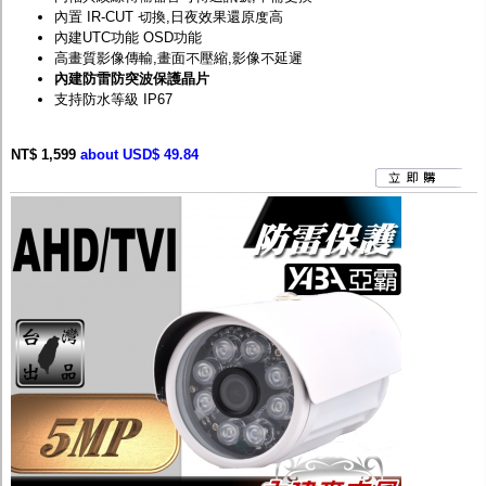
內置 IR-CUT 切換,日夜效果還原度高
內建UTC功能 OSD功能
高畫質影像傳輸,畫面不壓縮,影像不延遲
內建防雷防突波保護晶片
支持防水等級 IP67
NT$ 1,599
about USD$ 49.84