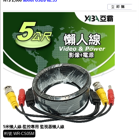
NT$ 2,000
about USD$ 62.35
5米懶人線-監控專用 監視器懶人線
料號:WR-CS05M