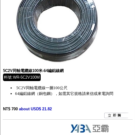
5C2V同軸電纜線100米-64編鋁線網
料號:WR-5C2V100M
5C2V同軸電纜線一捆100公尺
64編鋁線網（銅包鋼），如需其它規格請來信或來電詢問
NT$ 700
about USD$ 21.82