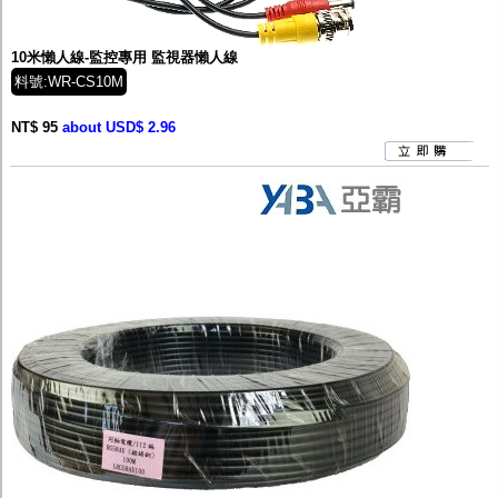
監聽器.麥克風
網路設備
視訊轉換設備
10米懶人線-監控專用 監視器懶人線
雙絞線傳輸器
料號:WR-CS10M
雜訊改善器
分配放大器
NT$ 95
about USD$ 2.96
網路線用水晶頭
網路線
懶人線.同軸線.花線
線頭.插座.延長線.HDMI線
集線盒.防水盒.配線盒
變壓器.避雷器
轉接頭
偽裝嚇阻假監視器. 警示防盜貼紙
行車紀錄器.車用插座配件
電腦工業機殼
客訂商品