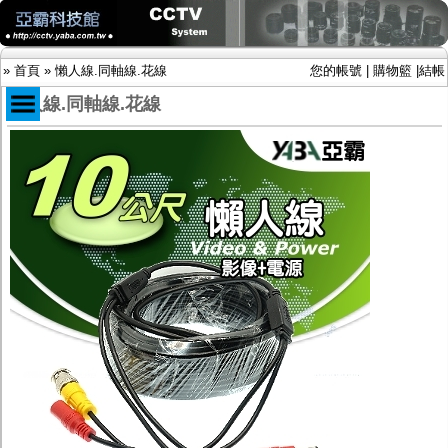
»
首頁
»
懶人線.同軸線.花線
您的帳號
|
購物籃
|
結帳
懶人線.同軸線.花線
商品目錄
限時促銷特惠專案
IP網路攝影機及錄放影機
AHD DVR數位錄放影機
AHD半球型(適用屋內)
AHD中小型紅外線攝影機(適用騎樓、室內外)
AHD防護罩型攝影機(適用屋外，紅外線照射
距離遠）
AHD特殊功能型攝影機
旋轉型攝影機.旋轉台
傳統高解析攝影機
鏡頭
投光設備
防護罩及支架
多路攝影機單軸傳輸