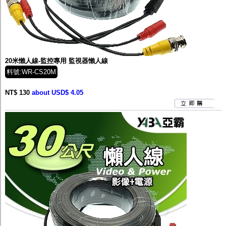
20米懶人線-監控專用 監視器懶人線
料號:WR-CS20M
NT$ 130
about USD$ 4.05