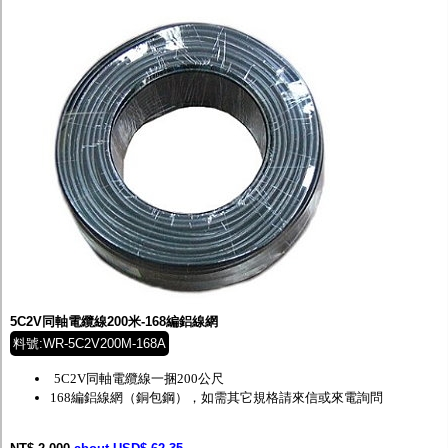
5C2V同軸電纜線200米-168編鋁線網
料號:WR-5C2V200M-168A
5C2V同軸電纜線一捆200公尺
168編鋁線網（銅包鋼），如需其它規格請來信或來電詢問