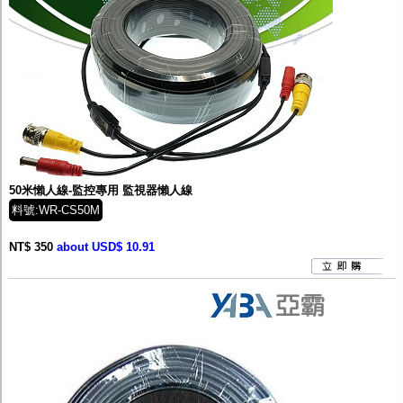
50米懶人線-監控專用 監視器懶人線
料號:WR-CS50M
NT$ 350
about USD$ 10.91