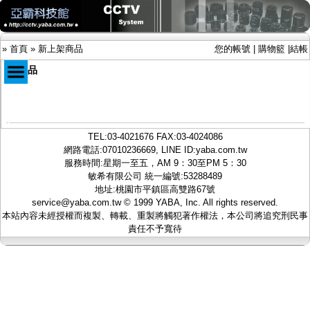
»
首頁
»
新上架商品
您的帳號
|
購物籃
|
結帳
新商品
商品目錄
限時促銷特惠專案
TEL:
03-4021676
FAX:03-4024086
IP網路攝影機及錄放影機
網路電話:07010236669, LINE ID:
yaba.com.tw
AHD DVR數位錄放影機
服務時間:星期一至五，AM 9：30至PM 5：30
AHD半球型(適用屋內)
敏希有限公司 統一編號:53288489
AHD中小型紅外線攝影機(適用騎樓、室內外)
地址:桃園市平鎮區高雙路67號
AHD防護罩型攝影機(適用屋外，紅外線照射
service@yaba.com.tw
© 1999
YABA
, Inc. All rights reserved.
距離遠）
本站內容未經授權而複製、轉載、重製將觸犯著作權法，本公司將追究刑民事
AHD特殊功能型攝影機
責任不予寬待
旋轉型攝影機.旋轉台
傳統高解析攝影機
鏡頭
投光設備
防護罩及支架
多路攝影機單軸傳輸