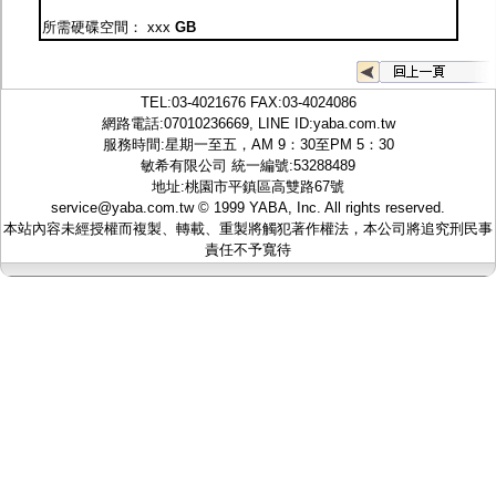
監聽器.麥克風
所需硬碟空間：
xxx
GB
網路設備
視訊轉換設備
雙絞線傳輸器
雜訊改善器
TEL:
03-4021676
FAX:03-4024086
分配放大器
網路電話:07010236669, LINE ID:
yaba.com.tw
網路線用水晶頭
服務時間:星期一至五，AM 9：30至PM 5：30
網路線
敏希有限公司 統一編號:53288489
懶人線.同軸線.花線
地址:桃園市平鎮區高雙路67號
線頭.插座.延長線.HDMI線
service@yaba.com.tw
© 1999
YABA
, Inc. All rights reserved.
集線盒.防水盒.配線盒
本站內容未經授權而複製、轉載、重製將觸犯著作權法，本公司將追究刑民事
變壓器.避雷器
責任不予寬待
轉接頭
偽裝嚇阻假監視器. 警示防盜貼紙
行車紀錄器.車用插座配件
電腦工業機殼
客訂商品