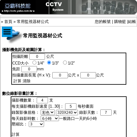
»
首頁
»
常用監視器材公式
您的帳號
|
購物籃
|
結帳
常用監視器材公式
商品目錄
攝影機焦距及範圍計算：
拍攝距離
公尺
限時促銷特惠專案
CCD大小
1/4"
1/3"
1/2"
IP網路攝影機及錄放影機
焦距
mm
AHD DVR數位錄放影機
拍攝畫面長寬 (H x V):
公尺 x
公尺
AHD半球型(適用屋內)
計算
清除
AHD中小型紅外線攝影機(適用騎樓、室內外)
AHD防護罩型攝影機(適用屋外，紅外線照射
距離遠）
數位錄影容量計算：
AHD特殊功能型攝影機
攝影機數量：
支
旋轉型攝影機.旋轉台
每支攝影機錄影速度 [1..30]：
每秒畫面
傳統高解析攝影機
錄製影像規格：
錄影天數：
天
鏡頭
每天錄影時數：
一般路口一天約6小時
投光設備
壓縮比：
防護罩及支架
多路攝影機單軸傳輸
計算