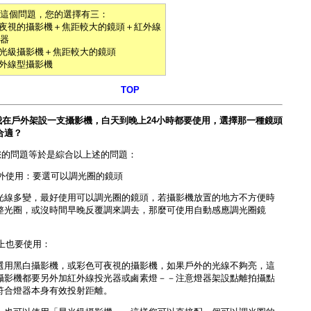
這個問題，您的選擇有三：
可夜視的攝影機＋焦距較大的鏡頭＋紅外線
器
星光級攝影機＋焦距較大的鏡頭
紅外線型攝影機
TOP
我在戶外架設一支攝影機，白天到晚上24小時都要使用，選擇那一種鏡頭
合適？
您的問題等於是綜合以上述的問題：
)戶外使用：要選可以調光圈的鏡頭
光線多變，最好使用可以調光圈的鏡頭，若攝影機放置的地方不方便時
整光圈，或沒時間早晚反覆調來調去，那麼可使用
自動感應調光圈鏡
晩上也要使用：
選用黑白攝影機，或彩色可夜視的攝影機，如果戶外的光線不夠亮，這
攝影機都要另外加
紅外線投光器或鹵素燈
－－注意燈器架設點離拍攝點
符合燈器本身有效投射距離。