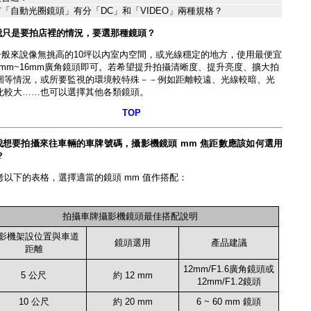
「自動光圈鏡頭」有分「DC」和「VIDEO」兩種規格？
我只是要拍店裡的情況，要選那種鏡頭？
一般來說像無挑高的10坪以內室內空間，或光線穩定的地方，使用最便宜
.6mm~16mm廣角鏡頭即可。若希望提升拍攝清晰度、提升亮度、擴大拍
圍等情況，或所要監視的環境較特殊－－例如距離較遠、光線較暗、光
化較大……也可以選擇其他各類鏡頭。
TOP
我想要拍攝來往車輛的車牌號碼，攝影機鏡頭 mm 焦距數應該如何選用
？
考以下的表格，選擇適當的鏡頭 mm 值作搭配
：
拍攝車牌攝影機鏡頭最佳搭配說明
影機架設位置與車道
鏡頭選用
產品建議
距離
12mm/F1.6廣角鏡頭或
5 公尺
約 12 mm
12mm/F1.2鏡頭
10 公尺
約 20 mm
6 ~ 60 mm 鏡頭