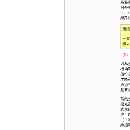
為避
另外
m、
經路
建議
一支
體大
（3
因為
機均
須符
才能
必須
是要
當然
投光
式焦
也可
（「
線攝