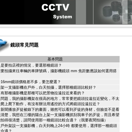
鏡頭常見問題
基本問題
只是要拍店裡的情況，要選那種鏡頭？
想要拍攝來往車輛的車牌號碼，攝影機鏡頭 mm 焦距數應該如何選用搭
？
5~16mm鏡頭價格差不多，要怎麼選？
想架一支攝影機在戶外，白天拍攝，選擇那種鏡頭比較好？
沒有那種攝影機是那種可以把景物拉遠拉近來看的？
上問題，我的攝影機架在很高的地方，常常要把鏡頭拉遠拉近變化，不太
便爬上爬下動作，有沒有辦法用遙控的方式將鏡頭拉遠拉近？
看新聞播放歹徒被錄下的畫面，雖然可以看到歹徒的身材，但臉並不是看
很清楚，我想在三樓的陽台上架一支攝影機抓刮我車子的歹徒，而且希望
能拍得很清楚，請問使用那一種鏡頭比較合適？（我要夜間拍攝）
在戶外架設一支攝影機，白天到晚上24小時 都要使用，選擇那一種鏡頭
較合適？