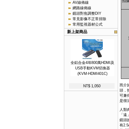
拍攝
AV線佈線
網路線佈線
鏡頭對焦調整DIY
常見影像不正常排除
常用監視器材公式
新上架商品
全鋁合金4埠800萬HDMI及
USB手動KVM切換器
(KVM-HDMI401C)
而介於
NT$ 1,050
頭，
可兼
是很
人類
「遠
鏡頭
有2