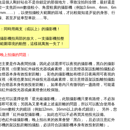
免這個人剛好站在不是你鎖定的那個地方，導致沒拍到全體，最好還是
架一支焦距mm數值較小、角度較廣的攝影機（例如3.6mm、4mm、6m
8mm……），以便拍攝較大範圍的區域，才比較能知道歹徒的身形、行
線、甚至歹徒車型車款……等。
：同時用兩支（或以上）的攝影機！
攝影機拍局部的放大，一支攝影機拍整
範圍環境的動態，這樣就萬無一失了！
）晚上拍攝的問題：
您主要是作為夜間拍攝，因此必須選擇可以夜視的攝影機，黑白的攝影
可夜視（但要加
紅外線投光器或鹵素燈
，並注意燈器架設點離拍攝點必
合燈器本身有效投射距離），彩色的攝影機如有標示日夜兩用可夜視的
夜視（夜視也要加
紅外線投光器或鹵素燈
，並注意燈器架設點離拍攝點
符合燈器本身有效投射距離）。如果巷內只有微弱的一盏路燈，可能還
加紅外線投光器或鹵素燈會比較保險。
您也可以選擇使用「
星光級攝影機
」，此類攝影機只要有路燈，不必加
器即可夜視；另因為又要考慮上述遠距離的問題，所以可以配合使用各
距mm數較大的鏡頭（例如12mm、16mm以上的各式鏡頭）。 另外，您
以選擇「
紅外線型攝影機
」，如此也可以不必再買其他投光設備。
彩色紅外線攝影機」晚上拍出來的效果會變「黑白」，且必須注意紅外
影機的架設點距離拍攝點，必須符合該攝影機本身有效投射距離）。