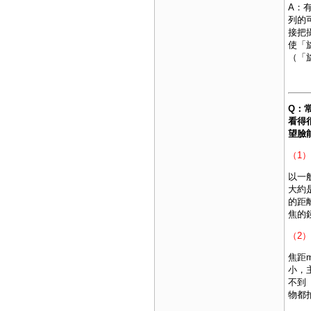
A：
列的
接把
使「
（「
Q：
看得
望臉
（1
以一
大約
的距
焦的
（2
焦距
小，
不到
物都