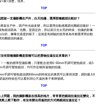
深+廣+清楚」境界。
TOP
我想架一支攝影機在戶外，白天拍攝，選擇那種鏡頭比較好？
如果架在戶外，因戶外光線多變，所以選擇
自動感應調光圈鏡頭
最好！
一
廣角鏡頭
因為「光圈」是固定的，所以當日光太亮的時候，拍攝的影像
白白的，像曝光過度的樣子；這就是有經驗的使用者為何都選擇用
自動
調光圈鏡頭
的緣故。
TOP
有沒有那種攝影機是那種可以把景物拉遠拉近來看的？
有！一般的標準型攝影機，只要配合使
用6~60mm手調可變焦鏡頭
，或3.
8mm手調可變焦鏡頭，均可作近物與遠物的拍攝。
0mm手調可變焦鏡頭
調到6mm的時候近的東西可以看得清楚，調到最大6
m望遠的時候也可以看到30公尺遠的車子車牌號碼。
TOP
承上問題，我的攝影機架在很高的地方，常常要把鏡頭拉遠拉近變化，不
便爬上爬下動作，有沒有辦法用遙控的方式將鏡頭拉遠拉近？