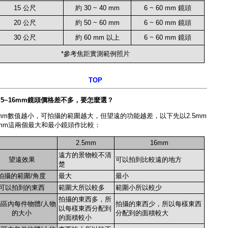
15 公尺
約 30 ~ 40 mm
6 ~ 60 mm 鏡頭
20 公尺
約 50 ~ 60 mm
6 ~ 60 mm 鏡頭
30 公尺
約 60 mm 以上
6 ~ 60 mm 鏡頭
*參考焦距實測範例照片
TOP
2.5~16mm鏡頭價格差不多，要怎麼選？
mm數值越小，可拍攝的範圍越大，但望遠的功能越差，以下先以2.5mm
6mm這兩個最大和最小鏡頭作比較：
2.5mm
16mm
遠方的景物較不清
望遠效果
可以拍到比較遠的地方
楚
拍攝的範圍/角度
最大
最小
可以拍到的東西
範圍大所以較多
範圍小所以較少
拍攝的東西多，所
區內每件物體/人物
拍攝的東西少，所以每樣東西
以每樣東西分配到
的大小
分配到的面積較大
的面積較小