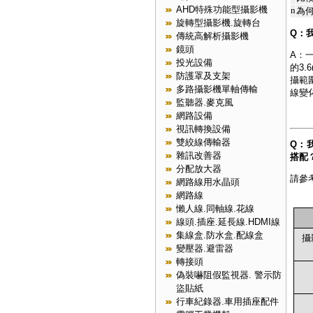
AHD特殊功能型攝影機
n
為何
旋轉型攝影機.旋轉台
Q：
傳統高解析攝影機
鏡頭
A：
投光設備
的3
防護罩及支架
攝範
多路攝影機單軸傳輸
線變
監聽器.麥克風
網路設備
視訊轉換設備
雙絞線傳輸器
Q：
雜訊改善器
搭配
分配放大器
請參
網路線用水晶頭
網路線
懶人線.同軸線.花線
線頭.插座.延長線.HDMI線
集線盒.防水盒.配線盒
攝
變壓器.避雷器
轉接頭
偽裝嚇阻假監視器. 警示防
盜貼紙
行車紀錄器.車用插座配件