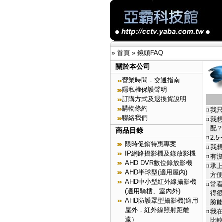
»
首頁
»
鏡頭FAQ
關於本公司
營業時間．交通指南
隱私權保護聲明
訂購方式及退換貨說明
購物條約
n
我
聯絡我們
n
我
配
商品目錄
n
2.
限時促銷特惠專案
n
我
IP網路攝影機及錄放影機
n
有
AHD DVR數位錄放影機
n
承
AHD半球型(適用屋內)
方
AHD中小型紅外線攝影機
n
常
(適用騎樓、室內外)
得
AHD防護罩型攝影機(適用
臉
屋外，紅外線照射距離
n
我
遠）
比