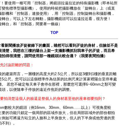
有！要使用一種可用「控制器」將鏡頭拉遠拉近的特殊攝影機（即本站所
可變焦標準型攝影機
）。使用的時候把攝影機放在「旋轉台」上（或直
攝影機和「控制器」連接使用），用「控制器」控制旋轉台和攝影機，
旋轉台」可以上下左右轉動，攝影機鏡頭可以拉遠拉近看，很方便！
旋轉台」和「控制器」間要牽一條線）
TOP
常看新聞播放歹徒被錄下的畫面，雖然可以看到歹徒的身材，但臉並不是
很清楚，我想在三樓的陽台上架一支攝影機抓刮我車子的歹徒，而且希
能拍得很清楚，請問使用那一種鏡頭比較合適？（我要夜間拍攝）
）先討論距離的問題：
般的建築而言，一層樓的高度大約2.5公尺，所以從3樓到1樓的垂直距離
是5公尺。您可以以這個標準作為估算的比例尺來計算家裡陽台至停車處
離。 若您不確定每天車子會停在那裡，那麼您可選擇6~60mm之類可變
鏡頭，以便隨車子停放的遠近作焦距的調整。
）要拍清楚這個人的臉還是整個人的身材甚至他的座車都要拍到？
mm數較大的鏡頭（例16mm、30mm、60mm……以上）可視角度較
主要的功能只鎖定一個局部的區域作放大，但在局部區域外的部份都拍
（例如可將遠方站立的人臉和上半身放大，但人的下半身或他旁邊的景
拍不到）。