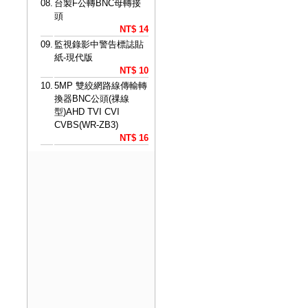
08.
台製F公轉BNC母轉接
頭
NT$ 14
09.
監視錄影中警告標誌貼
紙-現代版
NT$ 10
10.
5MP 雙絞網路線傳輸轉
換器BNC公頭(祼線
型)AHD TVI CVI
CVBS(WR-ZB3)
NT$ 16