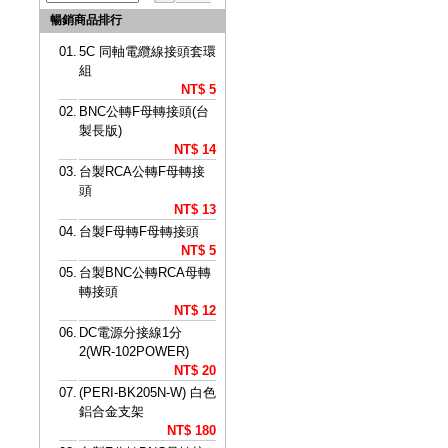
暢銷商品排行
01.
5C 同軸電纜線接頭套環
組
NT$ 5
02.
BNC公轉F母轉接頭(台
製長版)
NT$ 14
03.
台製RCA公轉F母轉接
頭
NT$ 13
04.
台製F母轉F母轉接頭
NT$ 5
05.
台製BNC公轉RCA母轉
轉接頭
NT$ 12
06.
DC電源分接線1分
2(WR-102POWER)
NT$ 20
07.
(PERI-BK205N-W) 白色
鋁合金支架
NT$ 180