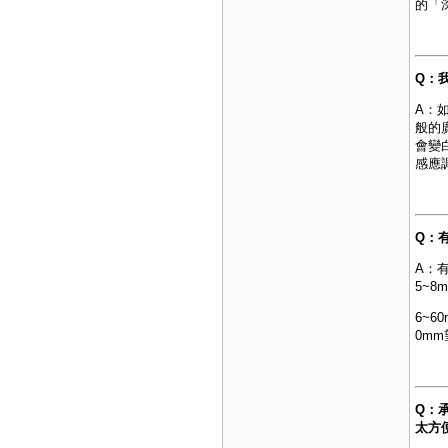
的「
Q：
A：
般的
會變
感應
Q：
A：
5~
6~6
0m
Q：
太方