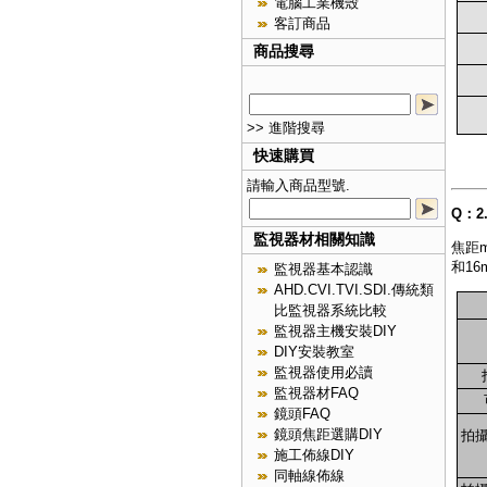
電腦工業機殼
客訂商品
商品搜尋
>> 進階搜尋
快速購買
請輸入商品型號.
Q：
監視器材相關知識
焦距
和1
監視器基本認識
AHD.CVI.TVI.SDI.傳統類
比監視器系統比較
監視器主機安裝DIY
DIY安裝教室
監視器使用必讀
監視器材FAQ
鏡頭FAQ
鏡頭焦距選購DIY
拍攝
施工佈線DIY
同軸線佈線