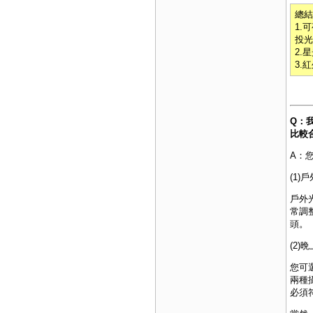
總結
1.
投光
2.
3.
Q：
比較
A：
(1
戶外
常調
頭
。
(2)
您可
兩種
必須