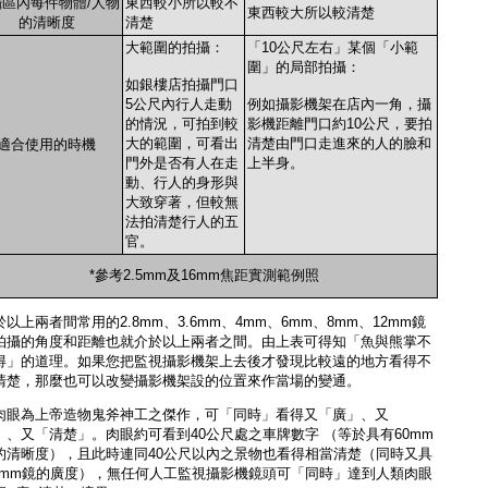
區內每件物體/人物
東西較小所以較不
東西較大所以較清楚
的清晰度
清楚
大範圍的拍攝：
「10公尺左右」某個「小範
圍」的局部拍攝：
如銀樓店拍攝門口
5公尺內行人走動
例如攝影機架在店內一角，攝
的情況，可拍到較
影機距離門口約10公尺，要拍
大的範圍，可看出
清楚由門口走進來的人的臉和
適合使用的時機
門外是否有人在走
上半身。
動、行人的身形與
大致穿著，但較無
法拍清楚行人的五
官。
*參考2.5mm及16mm焦距實測範例照
以上兩者間常用的2.8mm、3.6mm、4mm、6mm、8mm、12mm鏡
拍攝的角度和距離也就介於以上兩者之間。由上表可得知「魚與熊掌不
得」的道理。如果您把監視攝影機架上去後才發現比較遠的地方看得不
清楚，那麼也可以改變攝影機架設的位置來作當場的變通。
肉眼為上帝造物鬼斧神工之傑作，可「同時」看得又「廣」、又
」、又「清楚」。肉眼約可看到40公尺處之車牌數字 （等於具有60mm
的清晰度），且此時連同40公尺以內之景物也看得相當清楚（同時又具
.5mm鏡的廣度），無任何人工監視攝影機鏡頭可「同時」達到人類肉眼