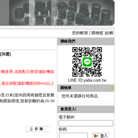
您的帳號
|
購物籃
|
結帳
聯絡我們
30度)
單獨使用,須搭配日夜型攝影機或
LINE ID:
yaba.com.tw
,適合搭配攝影機鏡頭
8mm以上
購物車
至35米
(室內四周有牆壁反射聚
您尚未選購任何商品.
為開放環境,投射距離約為20-30
會員登入!
電子郵件:
密碼: