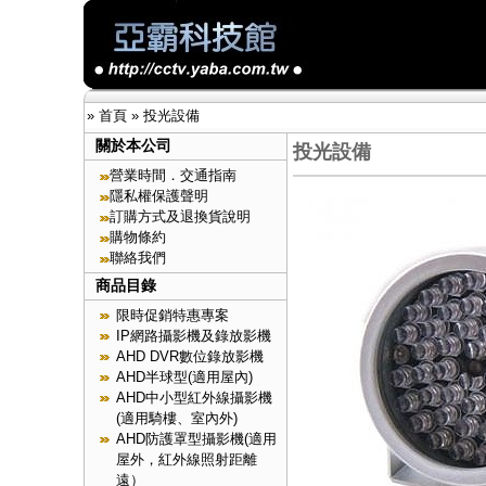
»
首頁
»
投光設備
關於本公司
投光設備
營業時間．交通指南
隱私權保護聲明
訂購方式及退換貨說明
購物條約
聯絡我們
商品目錄
限時促銷特惠專案
IP網路攝影機及錄放影機
AHD DVR數位錄放影機
AHD半球型(適用屋內)
AHD中小型紅外線攝影機
(適用騎樓、室內外)
AHD防護罩型攝影機(適用
屋外，紅外線照射距離
遠）