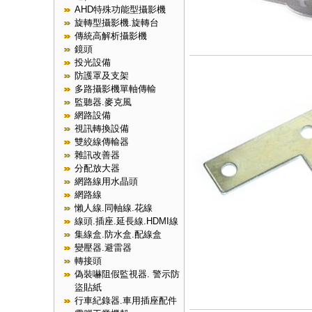
AHD特殊功能型攝影機
旋轉型攝影機.旋轉台
傳統高解析攝影機
鏡頭
投光設備
防護罩及支架
多路攝影機單軸傳輸
監聽器.麥克風
網路設備
視訊轉換設備
雙絞線傳輸器
雜訊改善器
分配放大器
網路線用水晶頭
網路線
懶人線.同軸線.花線
線頭.插座.延長線.HDMI線
集線盒.防水盒.配線盒
變壓器.避雷器
轉接頭
偽裝嚇阻假監視器. 警示防
盜貼紙
行車紀錄器.車用插座配件