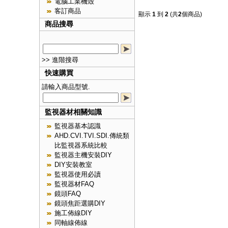
電腦工業機殼
客訂商品
顯示
1
到
2
(共
2
個商品)
商品搜尋
>> 進階搜尋
快速購買
請輸入商品型號.
監視器材相關知識
監視器基本認識
AHD.CVI.TVI.SDI.傳統類
比監視器系統比較
監視器主機安裝DIY
DIY安裝教室
監視器使用必讀
監視器材FAQ
鏡頭FAQ
鏡頭焦距選購DIY
施工佈線DIY
同軸線佈線