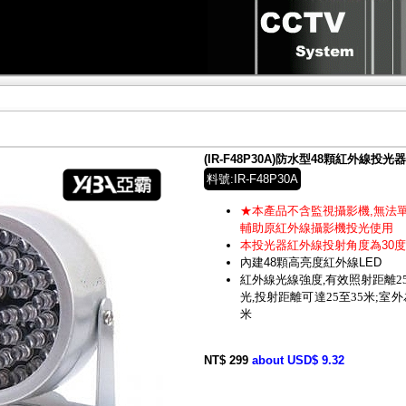
(IR-F48P30A)防水型48顆紅外線投光器(
料號:IR-F48P30A
★本產品不含監視攝影機,無法
輔助原紅外線攝影機投光使用
本投光器紅外線投射角度為30度
內建48顆高亮度紅外線LED
紅外線光線強度,有效照射距離25
光,投射距離可達2
5至35米;
室外
米
NT$ 299
about USD$ 9.32