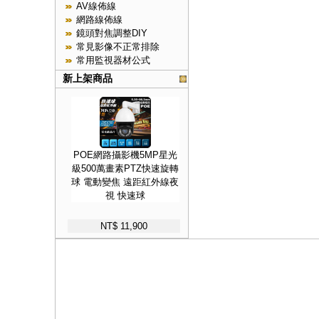
AV線佈線
網路線佈線
鏡頭對焦調整DIY
常見影像不正常排除
常用監視器材公式
新上架商品
POE網路攝影機5MP星光
級500萬畫素PTZ快速旋轉
球 電動變焦 遠距紅外線夜
視 快速球
NT$ 11,900