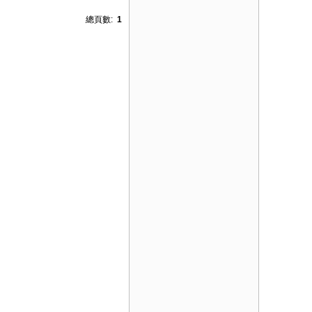
總頁數:
1